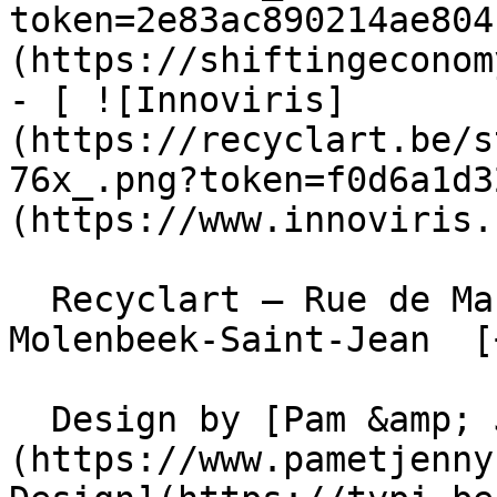
token=2e83ac890214ae804
(https://shiftingeconom
- [ ![Innoviris]
(https://recyclart.be/s
76x_.png?token=f0d6a1d3
(https://www.innoviris.
  Recyclart – Rue de Manchester 13/15 , 1080 
Molenbeek-Saint-Jean  [
  Design by [Pam &amp; Jerry]
(https://www.pametjenny