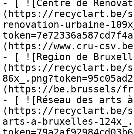
- [ ![Centre de Rénovat
(https://recyclart.be/s
renovation-urbaine-109x
token=7e72336a587cd7f4a
(https://www.cru-csv.be/
- [ ![Region de Bruxell
(https://recyclart.be/s
86x_.png?token=95c05ad2
(https://be.brussels/fr)
- [ ![Réseau des arts à
(https://recyclart.be/s
arts-a-bruxelles-124x_.
token=79a2af92984cd03b6