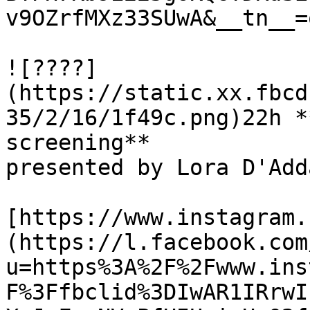
v9OZrfMXz33SUwA&__tn__=q
![????]
(https://static.xx.fbcd
35/2/16/1f49c.png)22h *
screening**

presented by Lora D'Add
[https://www.instagram.
(https://l.facebook.com
u=https%3A%2F%2Fwww.ins
F%3Ffbclid%3DIwAR1IRrwI