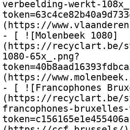
verbeelding-werkt-108x_
token=63c4ce82b40a9d733
(https://www.vlaanderen
- [ ![Molenbeek 1080]
(https://recyclart.be/s
1080-65x_.png?
token=40b8aad16393fdbca
(https://www.molenbeek.
- [ ![Francophones Brux
(https://recyclart.be/s
francophones-bruxelles-
token=c156165e1e455406a
(https://ccf.brussels/)
