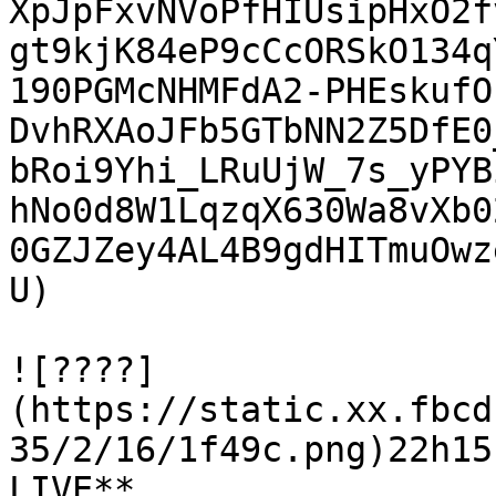
XpJpFxvNVoPfHIUsipHxO2f
gt9kjK84eP9cCcORSkO134q
190PGMcNHMFdA2-PHEskufO
DvhRXAoJFb5GTbNN2Z5DfE0
bRoi9Yhi_LRuUjW_7s_yPYB
hNo0d8W1LqzqX630Wa8vXb0
0GZJZey4AL4B9gdHITmuOwz
U)

![????]
(https://static.xx.fbcd
35/2/16/1f49c.png)22h15
LIVE**
