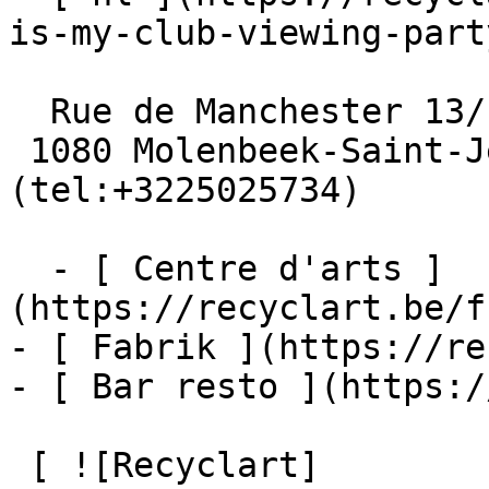
is-my-club-viewing-party
  Rue de Manchester 13/15

 1080 Molenbeek-Saint-Jean  [+32 2 502 57 34]
(tel:+3225025734)

  - [ Centre d'arts ]
(https://recyclart.be/f
- [ Fabrik ](https://re
- [ Bar resto ](https:/
 [ ![Recyclart]