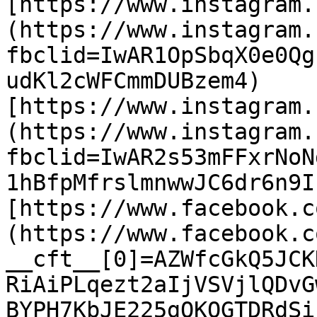
[https://www.instagram.
(https://www.instagram.
fbclid=IwAR1OpSbqX0e0Qg
udKl2cWFCmmDUBzem4)

[https://www.instagram.
(https://www.instagram.
fbclid=IwAR2s53mFFxrNoN
1hBfpMfrslmnwwJC6dr6n9I
[https://www.facebook.c
(https://www.facebook.c
__cft__[0]=AZWfcGkQ5JCK
RiAiPLqezt2aIjVSVjlQDvG
BYPH7KbJE225gOKQGTDRdSi