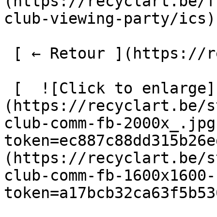
(https://recyclart.be/f
club-viewing-party/ics)

 [ ← Retour ](https://recyclart.be/fr/agenda) 

 [  ![Click to enlarge]
(https://recyclart.be/s
club-comm-fb-2000x_.jpg
token=ec887c88dd315b26e
(https://recyclart.be/s
club-comm-fb-1600x1600-
token=a17bcb32ca63f5b53