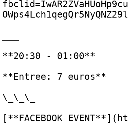
fbclid=IwAR2ZVaHUoHp9cu
OWps4Lch1qegQr5NyQNZ29l
___

**20:30 - 01:00**

**Entree: 7 euros**

\_\_\_

[**FACEBOOK EVENT**](ht