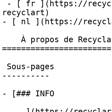
 - [ fr ](https://recyclart.be/fr/a-propos-de-
recyclart)

- [ nl ](https://recycl
    À propos de Recyclart 

=======================

 Sous-pages

----------

- [### INFO

     ](https://recyclart.be/fr/a-propos-de-