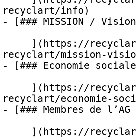
recyclart/info)

- [### MISSION / Vision

     ](https://recyclart.be/fr/a-propos-de-
recyclart/mission-vision
- [### Economie sociale

     ](https://recyclart.be/fr/a-propos-de-
recyclart/economie-socia
- [### Membres de l’AG

     ](https://recyclart.be/fr/a-propos-de-