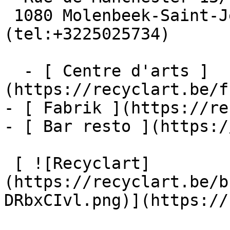
 1080 Molenbeek-Saint-Jean  [+32 2 502 57 34]
(tel:+3225025734)

  - [ Centre d'arts ]
(https://recyclart.be/f
- [ Fabrik ](https://re
- [ Bar resto ](https:/
 [ ![Recyclart]
(https://recyclart.be/b
DRbxCIvl.png)](https://