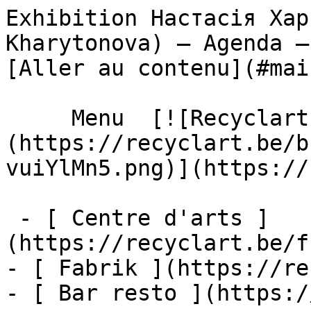
Exhibition Настасія Хар
Kharytonova) – Agenda – Recyclart     
[Aller au contenu](#main
     Menu  [![Recyclart]
(https://recyclart.be/b
vuiYlMn5.png)](https://
 - [ Centre d'arts ]
(https://recyclart.be/f
- [ Fabrik ](https://re
- [ Bar resto ](https:/