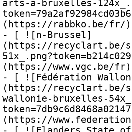
arts-a-bruxelles-124x_.
token=79a2af92984cd03b6
(https://rabbko.be/fr/)

- [ ![n-Brussel]
(https://recyclart.be/s
51x_.png?token=b214c029
(https://www.vgc.be/fr)

- [ ![Fédération Wallon
(https://recyclart.be/s
wallonie-bruxelles-54x_
token=7db9c6d8468a02147
(https://www.federation
- [ ![Flanders State of