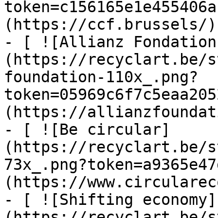
token=c156165e1e455406a
(https://ccf.brussels/)

- [ ![Allianz Fondation
(https://recyclart.be/s
foundation-110x_.png?
token=05969c6f7c5eaa205
(https://allianzfoundat
- [ ![Be circular]
(https://recyclart.be/s
73x_.png?token=a9365e47
(https://www.circularec
- [ ![Shifting economy]
(https://recyclart.be/s