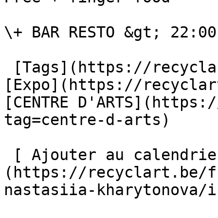
\+ BAR RESTO &gt; 22:00
 [Tags](https://recyclart.be/fr/liste-des-tags) : 
[Expo](https://recyclar
[CENTRE D'ARTS](https:/
tag=centre-d-arts) 

 [ Ajouter au calendrier ]
(https://recyclart.be/f
nastasiia-kharytonova/ic