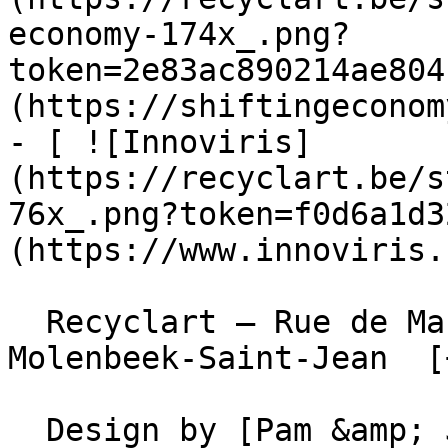
economy-174x_.png?
token=2e83ac890214ae804
(https://shiftingeconom
- [ ![Innoviris]
(https://recyclart.be/s
76x_.png?token=f0d6a1d3
(https://www.innoviris.
  Recyclart – Rue de Manchester 13/15 , 1080 
Molenbeek-Saint-Jean  [
  Design by [Pam &amp; Jerry]