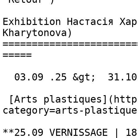
Exhibition Настасія Хар
Kharytonova) 

=======================
=====

  03.09 .25 &gt;  31.10 .25  

 [Arts plastiques](https://recyclart.be/fr/agenda?
category=arts-plastiques
**25.09 VERNISSAGE | 18