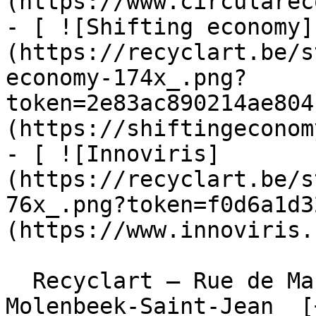
(https://www.circularec
- [ ![Shifting economy]
(https://recyclart.be/s
economy-174x_.png?
token=2e83ac890214ae804
(https://shiftingeconom
- [ ![Innoviris]
(https://recyclart.be/s
76x_.png?token=f0d6a1d3
(https://www.innoviris.
  Recyclart – Rue de Manchester 13/15 , 1080 
Molenbeek-Saint-Jean  [