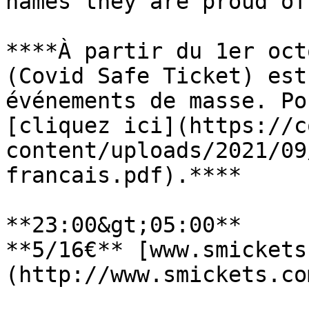
names they are proud of.
****À partir du 1er oct
(Covid Safe Ticket) est
événements de masse. Po
[cliquez ici](https://c
content/uploads/2021/09
francais.pdf).****

**23:00&gt;05:00**

**5/16€** [www.smickets
(http://www.smickets.com