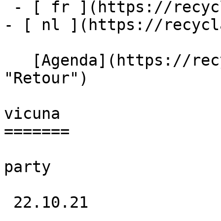
 - [ fr ](https://recyclart.be/fr/agenda/vicuna-2)

- [ nl ](https://recycl
   [Agenda](https://recyclart.be/fr/agenda 
"Retour")    

vicuna 

=======

party

 22.10.21 
