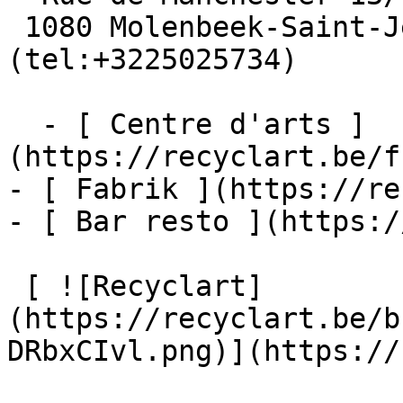
 1080 Molenbeek-Saint-Jean  [+32 2 502 57 34]
(tel:+3225025734)

  - [ Centre d'arts ]
(https://recyclart.be/f
- [ Fabrik ](https://re
- [ Bar resto ](https:/
 [ ![Recyclart]
(https://recyclart.be/b
DRbxCIvl.png)](https://