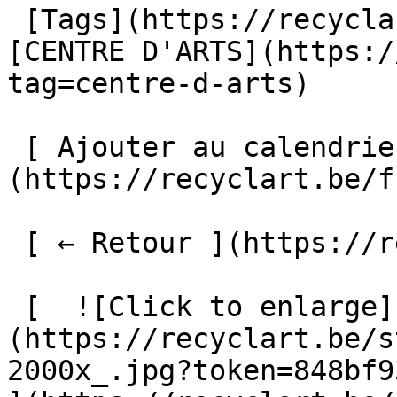
 [Tags](https://recyclart.be/fr/liste-des-tags) : 
[CENTRE D'ARTS](https:/
tag=centre-d-arts) 

 [ Ajouter au calendrier ]
(https://recyclart.be/f
 [ ← Retour ](https://recyclart.be/fr/agenda) 

 [  ![Click to enlarge]
(https://recyclart.be/s
2000x_.jpg?token=848bf93