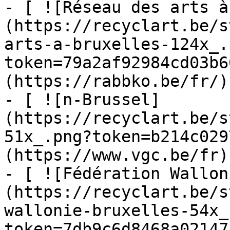
- [ ![Réseau des arts à
(https://recyclart.be/s
arts-a-bruxelles-124x_.
token=79a2af92984cd03b6
(https://rabbko.be/fr/)

- [ ![n-Brussel]
(https://recyclart.be/s
51x_.png?token=b214c029
(https://www.vgc.be/fr)

- [ ![Fédération Wallon
(https://recyclart.be/s
wallonie-bruxelles-54x_
token=7db9c6d8468a02147