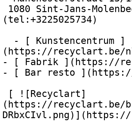
 1080 Sint-Jans-Molenbeek  [+32 2 502 57 34]
(tel:+3225025734)

  - [ Kunstencentrum ]
(https://recyclart.be/n
- [ Fabrik ](https://re
- [ Bar resto ](https:/
 [ ![Recyclart]
(https://recyclart.be/b
DRbxCIvl.png)](https://