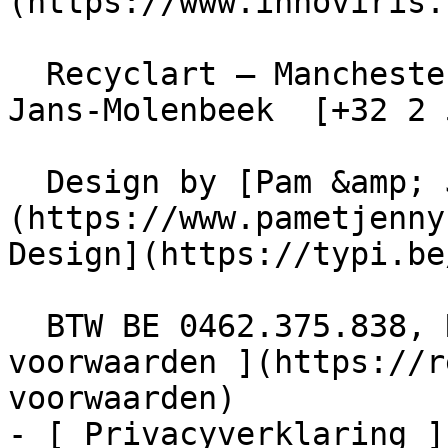
(https://www.innoviris.
  Recyclart – Manchesterstraat 13/15 , 1080 Sint-
Jans-Molenbeek  [+32 2 
  Design by [Pam &amp; Jerry]
(https://www.pametjenny
Design](https://typi.be/
  BTW BE 0462.375.838, RPR Brussel  - [ Algemene 
voorwaarden ](https://r
voorwaarden)

- [ Privacyverklaring ]