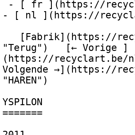
 - [ fr ](https://recyclart.be/fr/fabrik/yspilon)

- [ nl ](https://recycl
   [Fabrik](https://recyclart.be/nl/fabrik 
"Terug")   [← Vorige ]
(https://recyclart.be/n
Volgende →](https://rec
"HAREN") 

YSPILON

=======

2011
