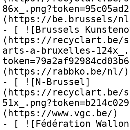
86x_.png?token=95c05ad2
(https://be.brussels/nl)
- [ ![Brussels Kunsteno
(https://recyclart.be/s
arts-a-bruxelles-124x_.
token=79a2af92984cd03b6
(https://rabbko.be/nl/)

- [ ![N-Brussel]
(https://recyclart.be/s
51x_.png?token=b214c029
(https://www.vgc.be/)

- [ ![Fédération Wallon