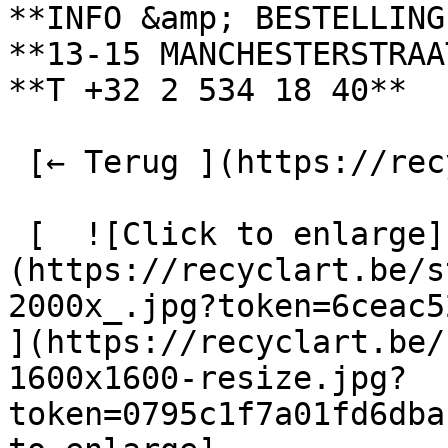
**INFO &amp; BESTELLING
**13-15 MANCHESTERSTRAA
**T +32 2 534 18 40**

 [← Terug ](https://recyclart.be/nl/fabrik) 

 [  ![Click to enlarge]
(https://recyclart.be/s
2000x_.jpg?token=6ceac52
](https://recyclart.be/
1600x1600-resize.jpg?
token=0795c1f7a01fd6dba