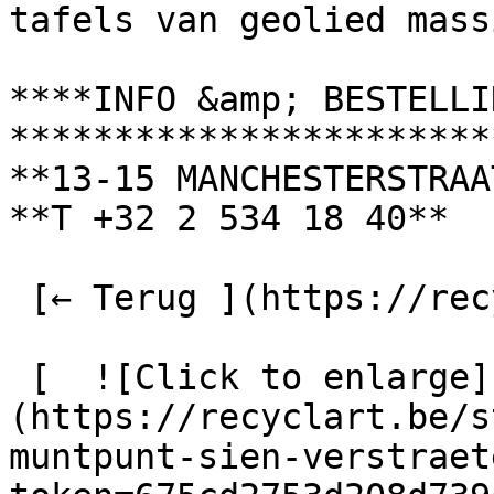
tafels van geolied mass
****INFO &amp; BESTELLI
************************
**13-15 MANCHESTERSTRAA
**T +32 2 534 18 40**

 [← Terug ](https://recyclart.be/nl/fabrik) 

 [  ![Click to enlarge]
(https://recyclart.be/s
muntpunt-sien-verstraet