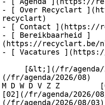
- [ Agenda ](https://re
- [ Over Recyclart ](ht
recyclart)

- [ Contact ](https://r
- [ Bereikbaarheid ]
(https://recyclart.be/n
- [ Vacatures ](https:/
     [&lt;](/fr/agenda/2026/07)    [August 2026]
(/fr/agenda/2026/08)    [
M D W D V Z Z         [0
[02](/fr/agenda/2026/08
(/fr/agenda/2026/08/03) 