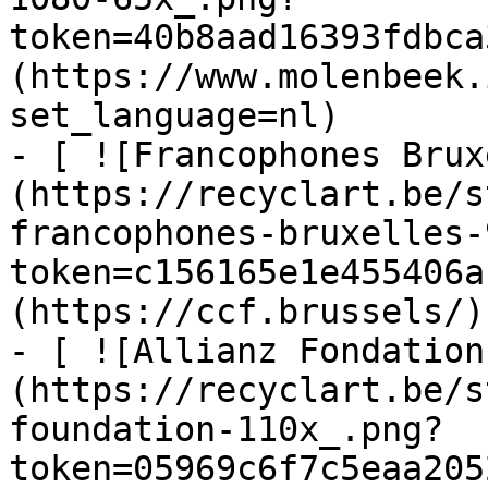
token=40b8aad16393fdbca
(https://www.molenbeek.
set_language=nl)

- [ ![Francophones Brux
(https://recyclart.be/s
francophones-bruxelles-
token=c156165e1e455406a
(https://ccf.brussels/)

- [ ![Allianz Fondation
(https://recyclart.be/s
foundation-110x_.png?
token=05969c6f7c5eaa205