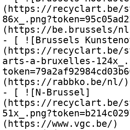
(https://recyclart.be/s
86x_.png?token=95c05ad2
(https://be.brussels/nl)
- [ ![Brussels Kunsteno
(https://recyclart.be/s
arts-a-bruxelles-124x_.
token=79a2af92984cd03b6
(https://rabbko.be/nl/)

- [ ![N-Brussel]
(https://recyclart.be/s
51x_.png?token=b214c029
(https://www.vgc.be/)
