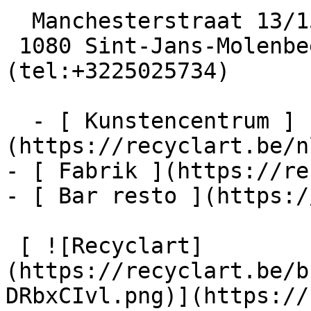
  Manchesterstraat 13/15

 1080 Sint-Jans-Molenbeek  [+32 2 502 57 34]
(tel:+3225025734)

  - [ Kunstencentrum ]
(https://recyclart.be/n
- [ Fabrik ](https://re
- [ Bar resto ](https:/
 [ ![Recyclart]
(https://recyclart.be/b
DRbxCIvl.png)](https://