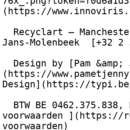
76x_.png?token=f0d6a1d3
(https://www.innoviris.
  Recyclart – Manchesterstraat 13/15 , 1080 Sint-
Jans-Molenbeek  [+32 2 
  Design by [Pam &amp; Jerry]
(https://www.pametjenny
Design](https://typi.be/
  BTW BE 0462.375.838, RPR Brussel  - [ Algemene 
voorwaarden ](https://r
voorwaarden)
