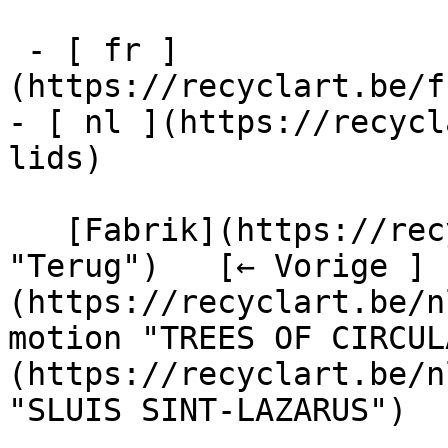
 - [ fr ]
(https://recyclart.be/f
- [ nl ](https://recycl
lids)

   [Fabrik](https://recyclart.be/nl/fabrik 
"Terug")   [← Vorige ]
(https://recyclart.be/n
motion "TREES OF CIRCUL
(https://recyclart.be/n
"SLUIS SINT-LAZARUS") 
