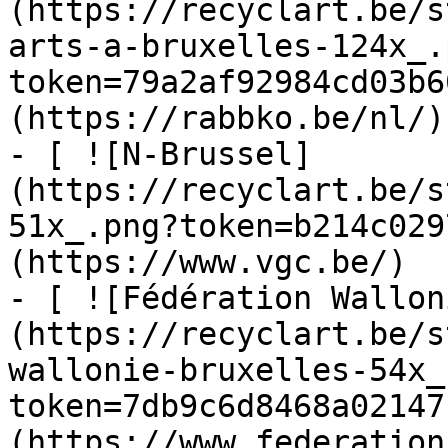
(https://recyclart.be/s
arts-a-bruxelles-124x_.
token=79a2af92984cd03b6
(https://rabbko.be/nl/)

- [ ![N-Brussel]
(https://recyclart.be/s
51x_.png?token=b214c029
(https://www.vgc.be/)

- [ ![Fédération Wallon
(https://recyclart.be/s
wallonie-bruxelles-54x_
token=7db9c6d8468a02147
(https://www.federation