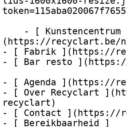
lids-1600x1600-resize.j
token=115aba020067f7655
    - [ Kunstencentrum ]
(https://recyclart.be/n
- [ Fabrik ](https://re
- [ Bar resto ](https:/
- [ Agenda ](https://re
- [ Over Recyclart ](ht
recyclart)

- [ Contact ](https://r
- [ Bereikbaarheid ]