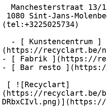
  Manchesterstraat 13/15

 1080 Sint-Jans-Molenbeek  [+32 2 502 57 34]
(tel:+3225025734)

  - [ Kunstencentrum ]
(https://recyclart.be/n
- [ Fabrik ](https://re
- [ Bar resto ](https:/
 [ ![Recyclart]
(https://recyclart.be/b
DRbxCIvl.png)](https://