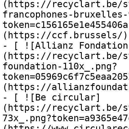
(https://recyclart.be/s
francophones-bruxelles-
token=c156165e1e455406a
(https://ccf.brussels/)

- [ ![Allianz Fondation
(https://recyclart.be/s
foundation-110x_.png?
token=05969c6f7c5eaa205
(https://allianzfoundat
- [ ![Be circular]
(https://recyclart.be/s
73x_.png?token=a9365e47
(https://www.circularec