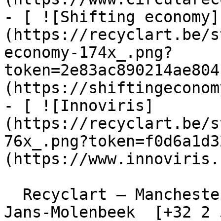
- [ ![Shifting economy]
(https://recyclart.be/s
economy-174x_.png?
token=2e83ac890214ae804
(https://shiftingeconom
- [ ![Innoviris]
(https://recyclart.be/s
76x_.png?token=f0d6a1d3
(https://www.innoviris.
  Recyclart – Manchesterstraat 13/15 , 1080 Sint-
Jans-Molenbeek  [+32 2 