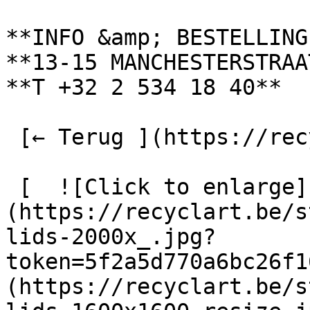
**INFO &amp; BESTELLING
**13-15 MANCHESTERSTRAA
**T +32 2 534 18 40**

 [← Terug ](https://recyclart.be/nl/fabrik) 

 [  ![Click to enlarge]
(https://recyclart.be/s
lids-2000x_.jpg?
token=5f2a5d770a6bc26f1
(https://recyclart.be/s