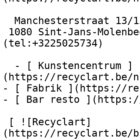
  Manchesterstraat 13/15

 1080 Sint-Jans-Molenbeek  [+32 2 502 57 34]
(tel:+3225025734)

  - [ Kunstencentrum ]
(https://recyclart.be/n
- [ Fabrik ](https://re
- [ Bar resto ](https:/
 [ ![Recyclart]
(https://recyclart.be/b