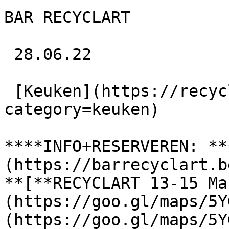
BAR RECYCLART

 28.06.22 

 [Keuken](https://recyclart.be/nl/agenda?
category=keuken) 

****INFO+RESERVEREN: **
(https://barrecyclart.b
**[**RECYCLART 13-15 Ma
(https://goo.gl/maps/5Y
(https://goo.gl/maps/5Y