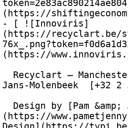
token=2e83ac890214ae804
(https://shiftingeconom
- [ ![Innoviris]
(https://recyclart.be/s
76x_.png?token=f0d6a1d3
(https://www.innoviris.
  Recyclart – Manchesterstraat 13/15 , 1080 Sint-
Jans-Molenbeek  [+32 2 
  Design by [Pam &amp; Jerry]
(https://www.pametjenny
Design](https://typi.be/