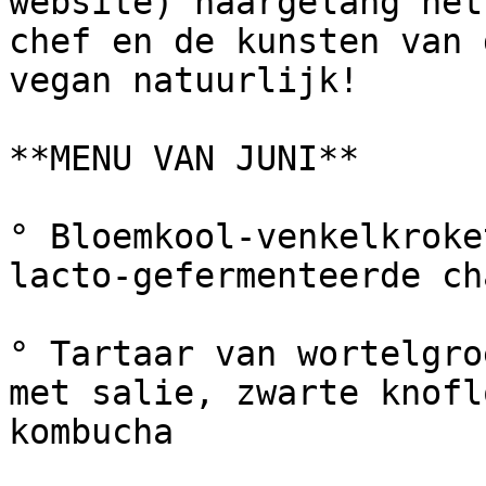
website) naargelang het
chef en de kunsten van 
vegan natuurlijk!

**MENU VAN JUNI**

° Bloemkool-venkelkroke
lacto-gefermenteerde ch
° Tartaar van wortelgro
met salie, zwarte knofl
kombucha
