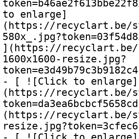
token=b46ae2f613bbe22f8
to enlarge]
(https://recyclart.be/s
580x_.jpg?token=03f54d8
](https://recyclart.be/
1600x1600-resize.jpg?
token=e3d49b79c3b9182c4
- [ ![Click to enlarge]
(https://recyclart.be/s
token=da3ea6bcbcf5658cd
(https://recyclart.be/s
resize.jpg?token=3cfec6
- [ ![Click to enlarge]