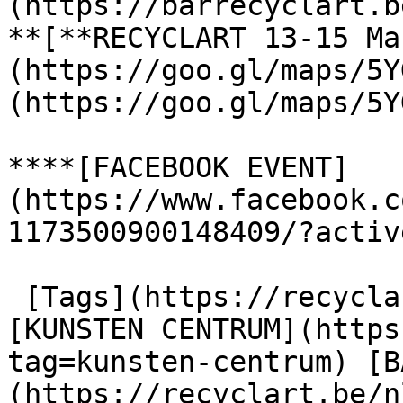
(https://barrecyclart.b
**[**RECYCLART 13-15 Ma
(https://goo.gl/maps/5Y
(https://goo.gl/maps/5Y
****[FACEBOOK EVENT]
(https://www.facebook.c
1173500900148409/?activ
 [Tags](https://recyclart.be/nl/taglijst) : 
[KUNSTEN CENTRUM](https
tag=kunsten-centrum) [B
(https://recyclart.be/n