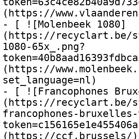
token=63c4ce82b40a9d733
(https://www.vlaanderen
- [ ![Molenbeek 1080]
(https://recyclart.be/s
1080-65x_.png?
token=40b8aad16393fdbca
(https://www.molenbeek.
set_language=nl)

- [ ![Francophones Brux
(https://recyclart.be/s
francophones-bruxelles-
token=c156165e1e455406a
(https://ccf.brussels/)
