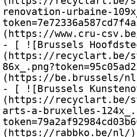
(https://recyclart.be/s
renovation-urbaine-109x
token=7e72336a587cd7f4a
(https://www.cru-csv.be/
- [ ![Brussels Hoofdste
(https://recyclart.be/s
86x_.png?token=95c05ad2
(https://be.brussels/nl)
- [ ![Brussels Kunsteno
(https://recyclart.be/s
arts-a-bruxelles-124x_.
token=79a2af92984cd03b6
(https://rabbko.be/nl/)
