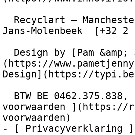
  Recyclart – Manchesterstraat 13/15 , 1080 Sint-
Jans-Molenbeek  [+32 2 
  Design by [Pam &amp; Jerry]
(https://www.pametjenny
Design](https://typi.be/
  BTW BE 0462.375.838, RPR Brussel  - [ Algemene 
voorwaarden ](https://r
voorwaarden)

- [ Privacyverklaring ]