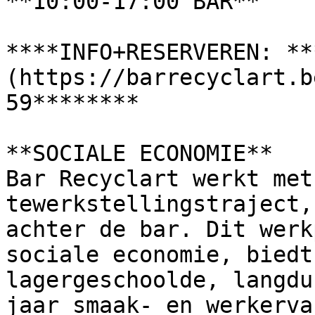
**10:00-17:00 BAR**

****INFO+RESERVEREN: **
(https://barrecyclart.b
59********

**SOCIALE ECONOMIE**

Bar Recyclart werkt met
tewerkstellingstraject,
achter de bar. Dit werk
sociale economie, biedt
lagergeschoolde, langdu
jaar smaak- en werkerva