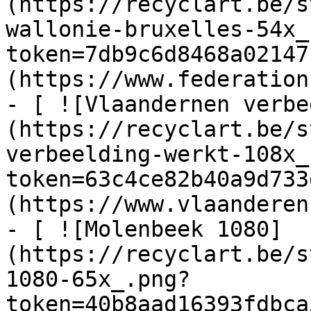
(https://recyclart.be/s
wallonie-bruxelles-54x_
token=7db9c6d8468a02147
(https://www.federation
- [ ![Vlaandernen verbe
(https://recyclart.be/s
verbeelding-werkt-108x_
token=63c4ce82b40a9d733
(https://www.vlaanderen
- [ ![Molenbeek 1080]
(https://recyclart.be/s
1080-65x_.png?
token=40b8aad16393fdbca