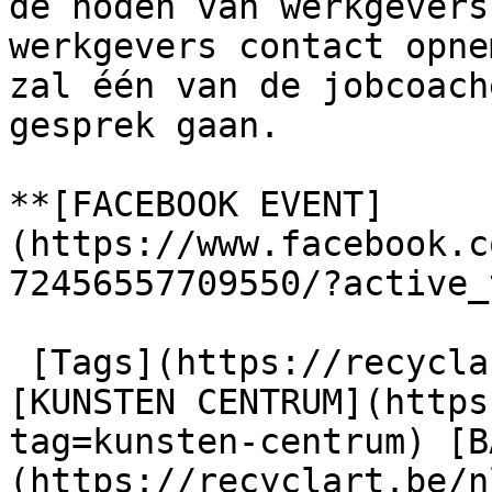
de noden van werkgevers
werkgevers contact opne
zal één van de jobcoach
gesprek gaan.

**[FACEBOOK EVENT]
(https://www.facebook.c
72456557709550/?active_
 [Tags](https://recyclart.be/nl/taglijst) : 
[KUNSTEN CENTRUM](https
tag=kunsten-centrum) [B
(https://recyclart.be/n