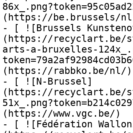
86x_.png?token=95c05ad2
(https://be.brussels/nl)
- [ ![Brussels Kunsteno
(https://recyclart.be/s
arts-a-bruxelles-124x_.
token=79a2af92984cd03b6
(https://rabbko.be/nl/)

- [ ![N-Brussel]
(https://recyclart.be/s
51x_.png?token=b214c029
(https://www.vgc.be/)

- [ ![Fédération Wallon