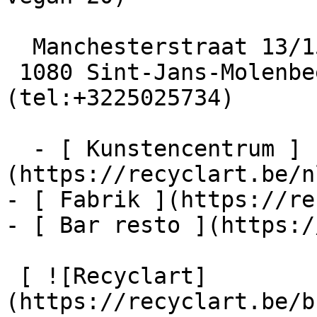
  Manchesterstraat 13/15

 1080 Sint-Jans-Molenbeek  [+32 2 502 57 34]
(tel:+3225025734)

  - [ Kunstencentrum ]
(https://recyclart.be/n
- [ Fabrik ](https://re
- [ Bar resto ](https:/
 [ ![Recyclart]
(https://recyclart.be/b