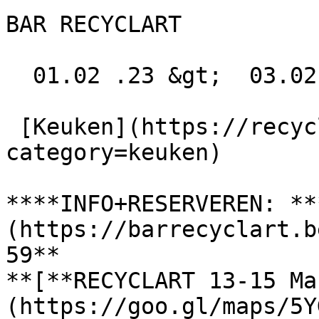
BAR RECYCLART

  01.02 .23 &gt;  03.02 .23  

 [Keuken](https://recyclart.be/nl/agenda?
category=keuken) 

****INFO+RESERVEREN: **
(https://barrecyclart.b
59**

**[**RECYCLART 13-15 Ma
(https://goo.gl/maps/5Y