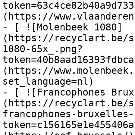
token=63c4ce82b40a9d733
(https://www.vlaanderen
- [ ![Molenbeek 1080]
(https://recyclart.be/s
1080-65x_.png?
token=40b8aad16393fdbca
(https://www.molenbeek.
set_language=nl)

- [ ![Francophones Brux
(https://recyclart.be/s
francophones-bruxelles-
token=c156165e1e455406a