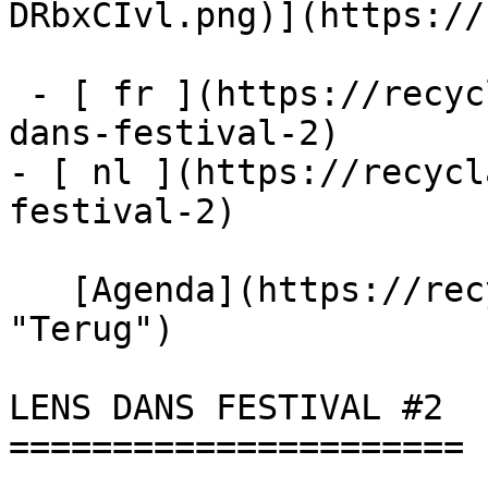
DRbxCIvl.png)](https://
 - [ fr ](https://recyclart.be/fr/agenda/lens-
dans-festival-2)

- [ nl ](https://recycl
festival-2)

   [Agenda](https://recyclart.be/nl/agenda 
"Terug")    

LENS DANS FESTIVAL #2 

======================
