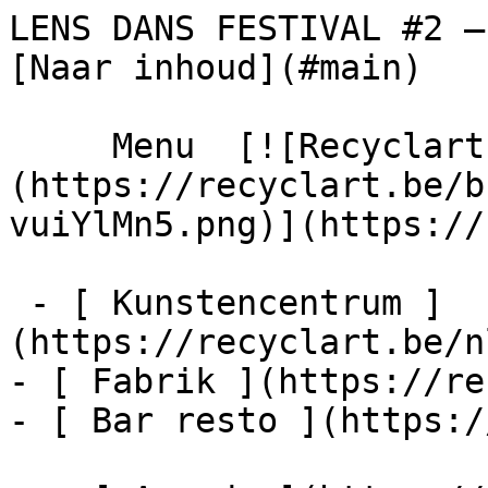
LENS DANS FESTIVAL #2 – Agenda – Re
[Naar inhoud](#main) 

     Menu  [![Recyclart]
(https://recyclart.be/b
vuiYlMn5.png)](https://
 - [ Kunstencentrum ]
(https://recyclart.be/n
- [ Fabrik ](https://re
- [ Bar resto ](https:/