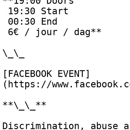
**19:00 Doors

 19:30 Start

 00:30 End

 6€ / jour / dag**

\_\_

[FACEBOOK EVENT]
(https://www.facebook.c
**\_\_**

Discrimination, abuse a