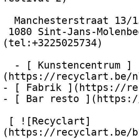
  Manchesterstraat 13/15

 1080 Sint-Jans-Molenbeek  [+32 2 502 57 34]
(tel:+3225025734)

  - [ Kunstencentrum ]
(https://recyclart.be/n
- [ Fabrik ](https://re
- [ Bar resto ](https:/
 [ ![Recyclart]
(https://recyclart.be/b