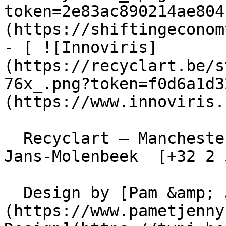
token=2e83ac890214ae804
(https://shiftingeconom
- [ ![Innoviris]
(https://recyclart.be/s
76x_.png?token=f0d6a1d3
(https://www.innoviris.
  Recyclart – Manchesterstraat 13/15 , 1080 Sint-
Jans-Molenbeek  [+32 2 
  Design by [Pam &amp; Jerry]
(https://www.pametjenny