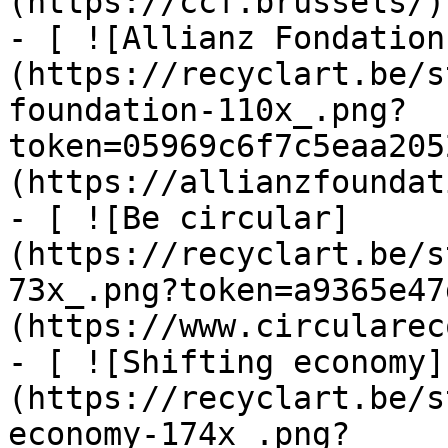
(https://ccf.brussels/)

- [ ![Allianz Fondation
(https://recyclart.be/s
foundation-110x_.png?
token=05969c6f7c5eaa205
(https://allianzfoundat
- [ ![Be circular]
(https://recyclart.be/s
73x_.png?token=a9365e47
(https://www.circularec
- [ ![Shifting economy]
(https://recyclart.be/s
economy-174x_.png?