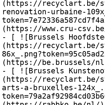
(https://recyclart.be/s
renovation-urbaine-109x
token=7e72336a587cd7f4a
(https://www.cru-csv.be/
- [ ![Brussels Hoofdste
(https://recyclart.be/s
86x_.png?token=95c05ad2
(https://be.brussels/nl)
- [ ![Brussels Kunsteno
(https://recyclart.be/s
arts-a-bruxelles-124x_.
token=79a2af92984cd03b6
(https://rabbko.be/nl/)
