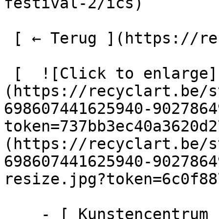
festival-2/ics)

 [ ← Terug ](https://recyclart.be/nl/agenda) 

 [  ![Click to enlarge]
(https://recyclart.be/s
698607441625940-9027864
token=737bb3ec40a3620d2
(https://recyclart.be/s
698607441625940-9027864
resize.jpg?token=6c0f887
    - [ Kunstencentrum ]