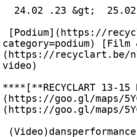
  24.02 .23 &gt;  25.02 .23  

 [Podium](https://recyclart.be/nl/agenda?
category=podium) [Film 
(https://recyclart.be/n
video) 

****[**RECYCLART 13-15 
(https://goo.gl/maps/5Y
(https://goo.gl/maps/5Y
 (Video)dansperformances, theatervoorstellingen 