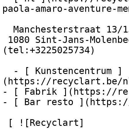
paola-amaro-aventure-me
  Manchesterstraat 13/15

 1080 Sint-Jans-Molenbeek  [+32 2 502 57 34]
(tel:+3225025734)

  - [ Kunstencentrum ]
(https://recyclart.be/n
- [ Fabrik ](https://re
- [ Bar resto ](https:/
 [ ![Recyclart]