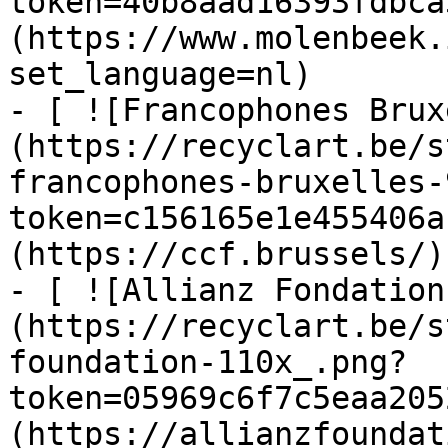
token=40b8aad16393fdbca
(https://www.molenbeek.
set_language=nl)

- [ ![Francophones Brux
(https://recyclart.be/s
francophones-bruxelles-
token=c156165e1e455406a
(https://ccf.brussels/)

- [ ![Allianz Fondation
(https://recyclart.be/s
foundation-110x_.png?
token=05969c6f7c5eaa205
(https://allianzfoundat