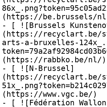
86x_.png?token=95c05ad2
(https://be.brussels/nl)
- [ ![Brussels Kunsteno
(https://recyclart.be/s
arts-a-bruxelles-124x_.
token=79a2af92984cd03b6
(https://rabbko.be/nl/)

- [ ![N-Brussel]
(https://recyclart.be/s
51x_.png?token=b214c029
(https://www.vgc.be/)

- [ ![Fédération Wallon