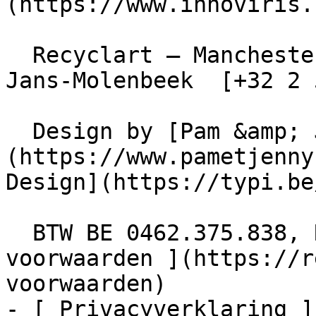
(https://www.innoviris.
  Recyclart – Manchesterstraat 13/15 , 1080 Sint-
Jans-Molenbeek  [+32 2 
  Design by [Pam &amp; Jerry]
(https://www.pametjenny
Design](https://typi.be/
  BTW BE 0462.375.838, RPR Brussel  - [ Algemene 
voorwaarden ](https://r
voorwaarden)

- [ Privacyverklaring ]