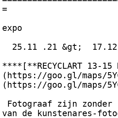
=

expo

  25.11 .21 &gt;  17.12 .21  

****[**RECYCLART 13-15 
(https://goo.gl/maps/5Y
(https://goo.gl/maps/5Y
 Fotograaf zijn zonder camera. Dit is de uitdaging 
van de kunstenares-foto