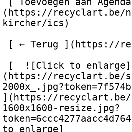
 [ Toevoegen aan Agenda ]
(https://recyclart.be/n
kircher/ics)

 [ ← Terug ](https://recyclart.be/nl/agenda) 

 [  ![Click to enlarge]
(https://recyclart.be/s
2000x_.jpg?token=7f574b5
](https://recyclart.be/
1600x1600-resize.jpg?
token=6ccc4277aacc4d764
to enlarge]