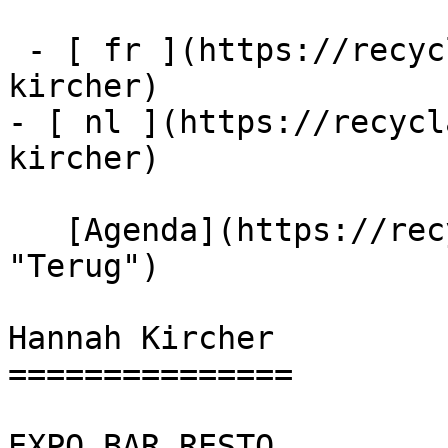
 - [ fr ](https://recyclart.be/fr/agenda/hannah-
kircher)

- [ nl ](https://recycl
kircher)

   [Agenda](https://recyclart.be/nl/agenda 
"Terug")    

Hannah Kircher 

===============

EXPO BAR RESTO
