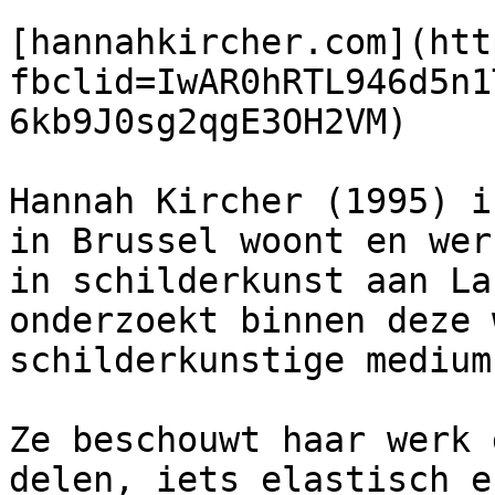
[hannahkircher.com](htt
fbclid=IwAR0hRTL946d5n1
6kb9J0sg2qgE3OH2VM)

Hannah Kircher (1995) i
in Brussel woont en wer
in schilderkunst aan La
onderzoekt binnen deze 
schilderkunstige medium
Ze beschouwt haar werk 
delen, iets elastisch e