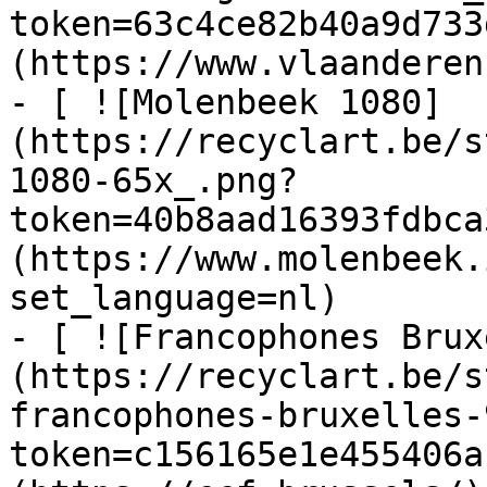
token=63c4ce82b40a9d733
(https://www.vlaanderen
- [ ![Molenbeek 1080]
(https://recyclart.be/s
1080-65x_.png?
token=40b8aad16393fdbca
(https://www.molenbeek.
set_language=nl)

- [ ![Francophones Brux
(https://recyclart.be/s
francophones-bruxelles-
token=c156165e1e455406a