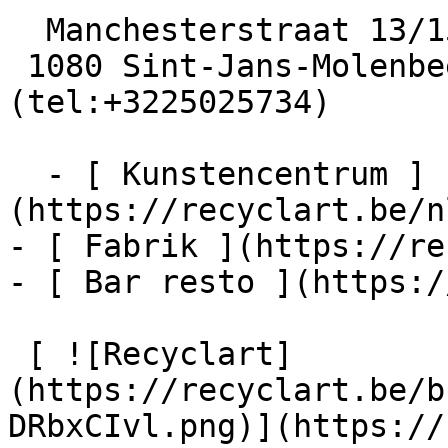
  Manchesterstraat 13/15

 1080 Sint-Jans-Molenbeek  [+32 2 502 57 34]
(tel:+3225025734)

  - [ Kunstencentrum ]
(https://recyclart.be/n
- [ Fabrik ](https://re
- [ Bar resto ](https:/
 [ ![Recyclart]
(https://recyclart.be/b
DRbxCIvl.png)](https://