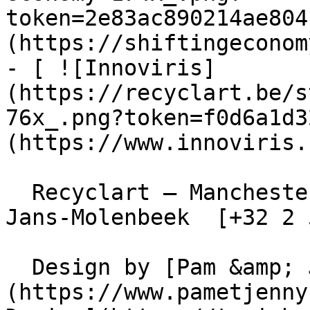
token=2e83ac890214ae804
(https://shiftingeconom
- [ ![Innoviris]
(https://recyclart.be/s
76x_.png?token=f0d6a1d3
(https://www.innoviris.
  Recyclart – Manchesterstraat 13/15 , 1080 Sint-
Jans-Molenbeek  [+32 2 
  Design by [Pam &amp; Jerry]
(https://www.pametjenny