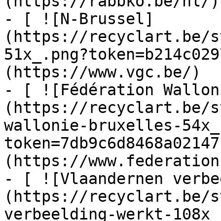
(https://rabbko.be/nl/)

- [ ![N-Brussel]
(https://recyclart.be/s
51x_.png?token=b214c029
(https://www.vgc.be/)

- [ ![Fédération Wallon
(https://recyclart.be/s
wallonie-bruxelles-54x_
token=7db9c6d8468a02147
(https://www.federation
- [ ![Vlaandernen verbe
(https://recyclart.be/s
verbeelding-werkt-108x_