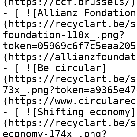
(https://ccf.brussels/)

- [ ![Allianz Fondation
(https://recyclart.be/s
foundation-110x_.png?
token=05969c6f7c5eaa205
(https://allianzfoundat
- [ ![Be circular]
(https://recyclart.be/s
73x_.png?token=a9365e47
(https://www.circularec
- [ ![Shifting economy]
(https://recyclart.be/s
economy-174x_.png?