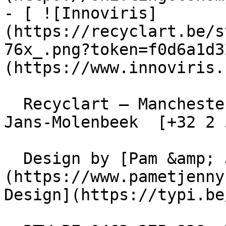
- [ ![Innoviris]
(https://recyclart.be/s
76x_.png?token=f0d6a1d3
(https://www.innoviris.
  Recyclart – Manchesterstraat 13/15 , 1080 Sint-
Jans-Molenbeek  [+32 2 
  Design by [Pam &amp; Jerry]
(https://www.pametjenny
Design](https://typi.be/