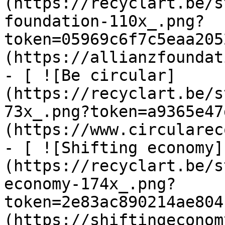
(https://recyclart.be/s
foundation-110x_.png?
token=05969c6f7c5eaa205
(https://allianzfoundat
- [ ![Be circular]
(https://recyclart.be/s
73x_.png?token=a9365e47
(https://www.circularec
- [ ![Shifting economy]
(https://recyclart.be/s
economy-174x_.png?
token=2e83ac890214ae804
(https://shiftingeconom