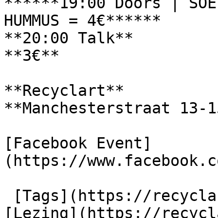
******19:00 Doors | SOE
HUMMUS = 4€******

**20:00 Talk**

**3€**

**Recyclart**

**Manchesterstraat 13-1
[Facebook Event]
(https://www.facebook.c
 [Tags](https://recyclart.be/nl/taglijst) : 
[Lezing](https://recycl