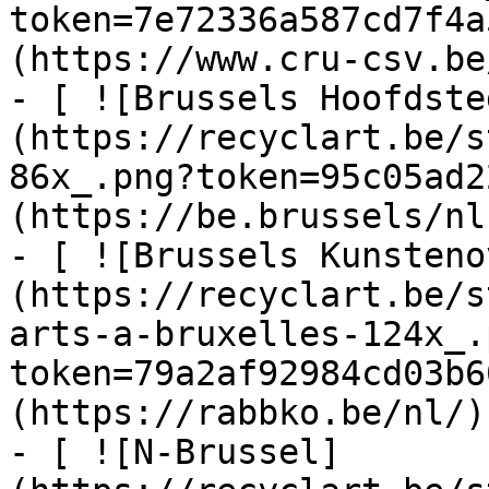
token=7e72336a587cd7f4a
(https://www.cru-csv.be/
- [ ![Brussels Hoofdste
(https://recyclart.be/s
86x_.png?token=95c05ad2
(https://be.brussels/nl)
- [ ![Brussels Kunsteno
(https://recyclart.be/s
arts-a-bruxelles-124x_.
token=79a2af92984cd03b6
(https://rabbko.be/nl/)

- [ ![N-Brussel]