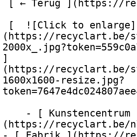
 [ ← Terug ](https://recyclart.be/nl/agenda) 

 [  ![Click to enlarge]
(https://recyclart.be/s
2000x_.jpg?token=559c0a7
]
(https://recyclart.be/s
1600x1600-resize.jpg?
token=7647e4dc024807aee
    - [ Kunstencentrum ]
(https://recyclart.be/n
- [ Fabrik ](https://re