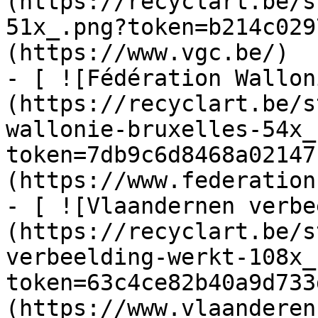
(https://recyclart.be/s
51x_.png?token=b214c029
(https://www.vgc.be/)

- [ ![Fédération Wallon
(https://recyclart.be/s
wallonie-bruxelles-54x_
token=7db9c6d8468a02147
(https://www.federation
- [ ![Vlaandernen verbe
(https://recyclart.be/s
verbeelding-werkt-108x_
token=63c4ce82b40a9d733
(https://www.vlaanderen