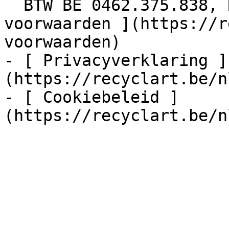
  BTW BE 0462.375.838, RPR Brussel  - [ Algemene 
voorwaarden ](https://r
voorwaarden)

- [ Privacyverklaring ]
(https://recyclart.be/n
- [ Cookiebeleid ]