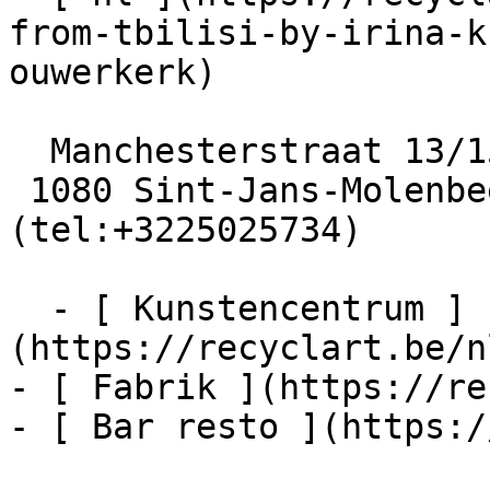
from-tbilisi-by-irina-k
ouwerkerk)

  Manchesterstraat 13/15

 1080 Sint-Jans-Molenbeek  [+32 2 502 57 34]
(tel:+3225025734)

  - [ Kunstencentrum ]
(https://recyclart.be/n
- [ Fabrik ](https://re
- [ Bar resto ](https:/