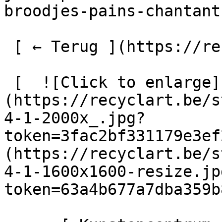
broodjes-pains-chantant
 [ ← Terug ](https://recyclart.be/nl/agenda) 

 [  ![Click to enlarge]
(https://recyclart.be/s
4-1-2000x_.jpg?
token=3fac2bf331179e3ef
(https://recyclart.be/s
4-1-1600x1600-resize.jp
token=63a4b677a7dba359b