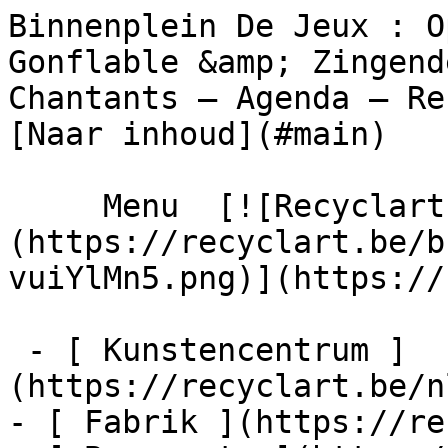
Binnenplein De Jeux : O
Gonflable &amp; Zingend
Chantants – Agenda – Recyclart          
[Naar inhoud](#main) 

     Menu  [![Recyclart]
(https://recyclart.be/b
vuiYlMn5.png)](https://
 - [ Kunstencentrum ]
(https://recyclart.be/n
- [ Fabrik ](https://re