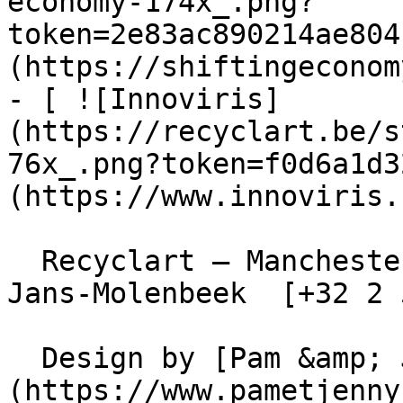
economy-174x_.png?
token=2e83ac890214ae804
(https://shiftingeconom
- [ ![Innoviris]
(https://recyclart.be/s
76x_.png?token=f0d6a1d3
(https://www.innoviris.
  Recyclart – Manchesterstraat 13/15 , 1080 Sint-
Jans-Molenbeek  [+32 2 
  Design by [Pam &amp; Jerry]
(https://www.pametjenny