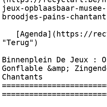
jeux-opblaasbaar-musee-
broodjes-pains-chantants
   [Agenda](https://recyclart.be/nl/agenda 
"Terug")    

Binnenplein De Jeux : O
Gonflable &amp; Zingend
Chantants 

=======================
=======================