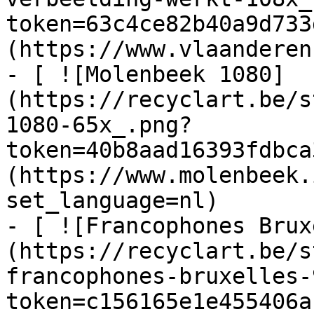
token=63c4ce82b40a9d733
(https://www.vlaanderen
- [ ![Molenbeek 1080]
(https://recyclart.be/s
1080-65x_.png?
token=40b8aad16393fdbca
(https://www.molenbeek.
set_language=nl)

- [ ![Francophones Brux
(https://recyclart.be/s
francophones-bruxelles-
token=c156165e1e455406a