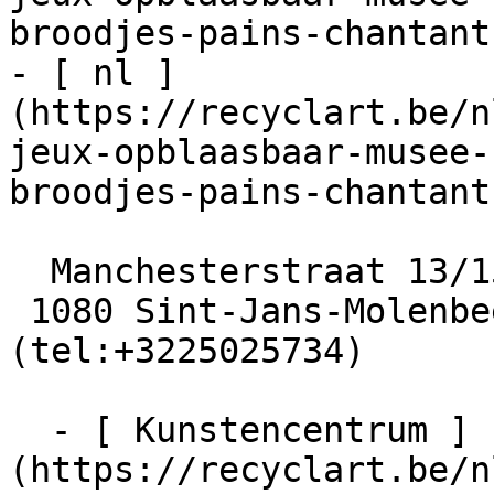
broodjes-pains-chantants
- [ nl ]
(https://recyclart.be/n
jeux-opblaasbaar-musee-
broodjes-pains-chantants
  Manchesterstraat 13/15

 1080 Sint-Jans-Molenbeek  [+32 2 502 57 34]
(tel:+3225025734)

  - [ Kunstencentrum ]
(https://recyclart.be/n