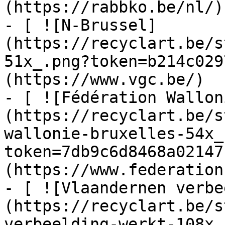
(https://rabbko.be/nl/)

- [ ![N-Brussel]
(https://recyclart.be/s
51x_.png?token=b214c029
(https://www.vgc.be/)

- [ ![Fédération Wallon
(https://recyclart.be/s
wallonie-bruxelles-54x_
token=7db9c6d8468a02147
(https://www.federation
- [ ![Vlaandernen verbe
(https://recyclart.be/s
verbeelding-werkt-108x_