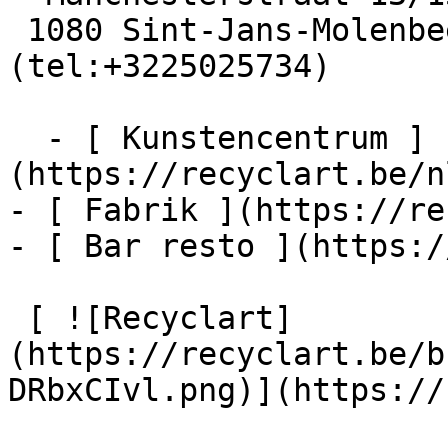
 1080 Sint-Jans-Molenbeek  [+32 2 502 57 34]
(tel:+3225025734)

  - [ Kunstencentrum ]
(https://recyclart.be/n
- [ Fabrik ](https://re
- [ Bar resto ](https:/
 [ ![Recyclart]
(https://recyclart.be/b
DRbxCIvl.png)](https://