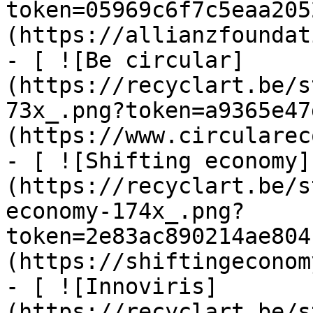
token=05969c6f7c5eaa205
(https://allianzfoundat
- [ ![Be circular]
(https://recyclart.be/s
73x_.png?token=a9365e47
(https://www.circularec
- [ ![Shifting economy]
(https://recyclart.be/s
economy-174x_.png?
token=2e83ac890214ae804
(https://shiftingeconom
- [ ![Innoviris]
(https://recyclart.be/s