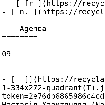
 - [ fr ](https://recyclart.be/fr/agenda)

- [ nl ](https://recycl
    Agenda 

========

09

--

- [ ![](https://recycla
1-334x272-quadrant(T).j
token=2e76db6865986c4cd
Настасія Харитонова (Na