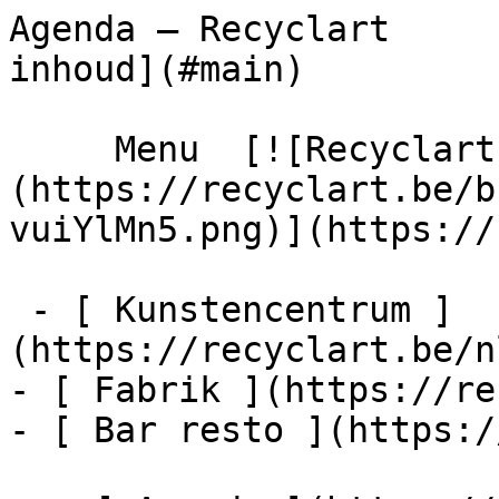
Agenda – Recyclart     
inhoud](#main) 

     Menu  [![Recyclart]
(https://recyclart.be/b
vuiYlMn5.png)](https://
 - [ Kunstencentrum ]
(https://recyclart.be/n
- [ Fabrik ](https://re
- [ Bar resto ](https:/