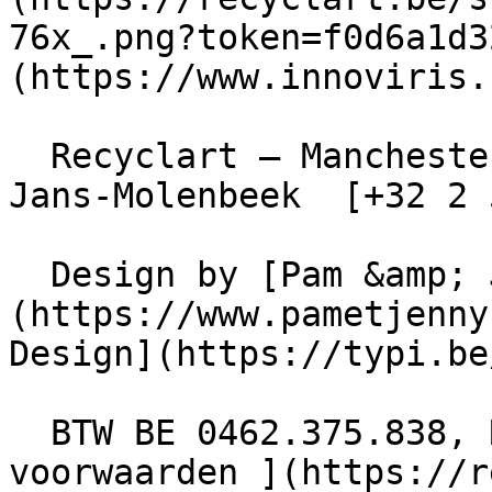
76x_.png?token=f0d6a1d3
(https://www.innoviris.
  Recyclart – Manchesterstraat 13/15 , 1080 Sint-
Jans-Molenbeek  [+32 2 
  Design by [Pam &amp; Jerry]
(https://www.pametjenny
Design](https://typi.be/
  BTW BE 0462.375.838, RPR Brussel  - [ Algemene 
voorwaarden ](https://r