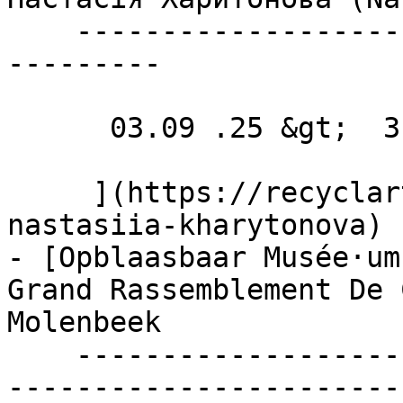
    ----------------------------------------------
---------

      03.09 .25 &gt;  31.10 .25  

     ](https://recyclart.be/nl/agenda/exhibition-
nastasiia-kharytonova)

- [Opblaasbaar Musée·um
Grand Rassemblement De 
Molenbeek 

    ----------------------------------------------
-----------------------