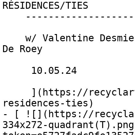
RÉSIDENCES/TIES 

    --------------------------

    w/ Valentine Desmier &amp; Léa Berthy + Steven 
De Roey

     10.05.24 

     ](https://recyclart.be/nl/agenda/recyclart-
residences-ties)

- [ ![](https://recycla
334x272-quadrant(T).png