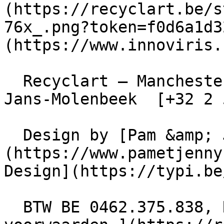
(https://recyclart.be/s
76x_.png?token=f0d6a1d3
(https://www.innoviris.
  Recyclart – Manchesterstraat 13/15 , 1080 Sint-
Jans-Molenbeek  [+32 2 
  Design by [Pam &amp; Jerry]
(https://www.pametjenny
Design](https://typi.be/
  BTW BE 0462.375.838, RPR Brussel  - [ Algemene 