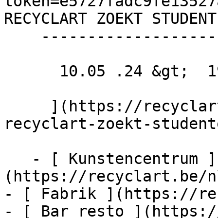
token=e5727fadc9fe13527
RECYCLART ZOEKT STUDENTE
    ------------------------------------

      10.05 .24 &gt;  19.05 .24  

     ](https://recyclart.be/nl/agenda/bar-resto-
recyclart-zoekt-studente
   - [ Kunstencentrum ]
(https://recyclart.be/n
- [ Fabrik ](https://re
- [ Bar resto ](https:/