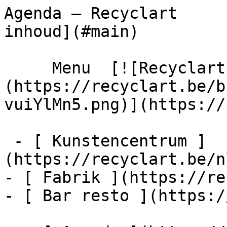
Agenda – Recyclart     
inhoud](#main) 

     Menu  [![Recyclart]
(https://recyclart.be/b
vuiYlMn5.png)](https://
 - [ Kunstencentrum ]
(https://recyclart.be/n
- [ Fabrik ](https://re
- [ Bar resto ](https:/