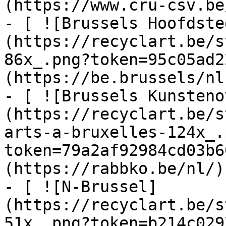
(https://www.cru-csv.be/
- [ ![Brussels Hoofdste
(https://recyclart.be/s
86x_.png?token=95c05ad2
(https://be.brussels/nl)
- [ ![Brussels Kunsteno
(https://recyclart.be/s
arts-a-bruxelles-124x_.
token=79a2af92984cd03b6
(https://rabbko.be/nl/)

- [ ![N-Brussel]
(https://recyclart.be/s
51x_.png?token=b214c029