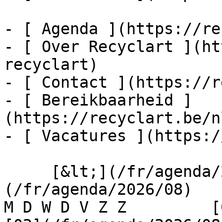
- [ Agenda ](https://re
- [ Over Recyclart ](ht
recyclart)

- [ Contact ](https://r
- [ Bereikbaarheid ]
(https://recyclart.be/n
- [ Vacatures ](https:/
     [&lt;](/fr/agenda/2026/07)    [August 2026]
(/fr/agenda/2026/08)    [
M D W D V Z Z         [0