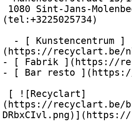
 1080 Sint-Jans-Molenbeek  [+32 2 502 57 34]
(tel:+3225025734)

  - [ Kunstencentrum ]
(https://recyclart.be/n
- [ Fabrik ](https://re
- [ Bar resto ](https:/
 [ ![Recyclart]
(https://recyclart.be/b
DRbxCIvl.png)](https://