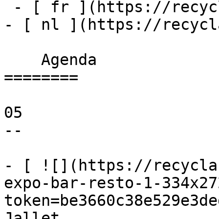
 - [ fr ](https://recyclart.be/fr/agenda)

- [ nl ](https://recycl
    Agenda 

========

05

--

- [ ![](https://recycla
expo-bar-resto-1-334x27
token=be3660c38e529e3de
Jallet 
