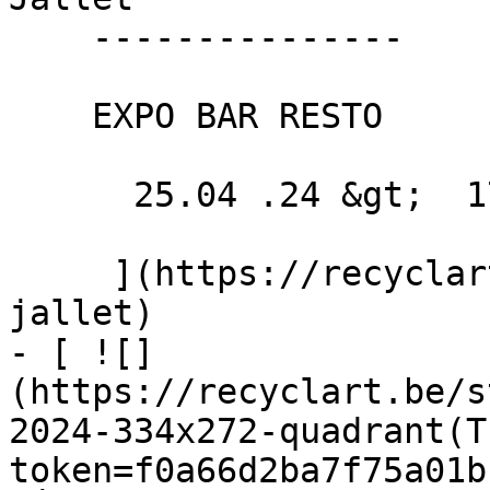
    ---------------

    EXPO BAR RESTO

      25.04 .24 &gt;  17.05 .24  

     ](https://recyclart.be/nl/agenda/marieke-
jallet)

- [ ![]
(https://recyclart.be/s
2024-334x272-quadrant(T
token=f0a66d2ba7f75a01b