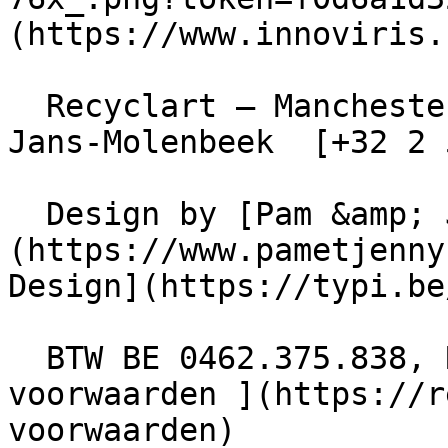
(https://www.innoviris.
  Recyclart – Manchesterstraat 13/15 , 1080 Sint-
Jans-Molenbeek  [+32 2 
  Design by [Pam &amp; Jerry]
(https://www.pametjenny
Design](https://typi.be/
  BTW BE 0462.375.838, RPR Brussel  - [ Algemene 
voorwaarden ](https://r
voorwaarden)
