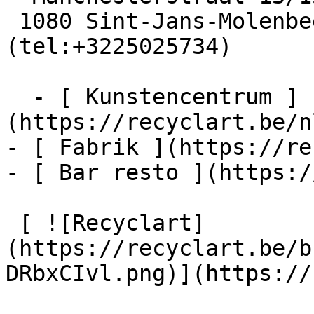
 1080 Sint-Jans-Molenbeek  [+32 2 502 57 34]
(tel:+3225025734)

  - [ Kunstencentrum ]
(https://recyclart.be/n
- [ Fabrik ](https://re
- [ Bar resto ](https:/
 [ ![Recyclart]
(https://recyclart.be/b
DRbxCIvl.png)](https://