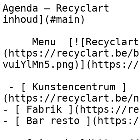
Agenda – Recyclart     
inhoud](#main) 

     Menu  [![Recyclart]
(https://recyclart.be/b
vuiYlMn5.png)](https://
 - [ Kunstencentrum ]
(https://recyclart.be/n
- [ Fabrik ](https://re
- [ Bar resto ](https:/