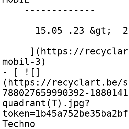
    -------------

      15.05 .23 &gt;  23.09 .23  

     ](https://recyclart.be/nl/agenda/repair-
mobil-3)

- [ ![]
(https://recyclart.be/s
788027659990392-1880141
quadrant(T).jpg?
token=1b45a752be35ba2bf
Techno 
