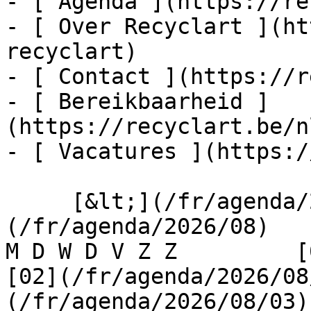
- [ Agenda ](https://re
- [ Over Recyclart ](ht
recyclart)

- [ Contact ](https://r
- [ Bereikbaarheid ]
(https://recyclart.be/n
- [ Vacatures ](https:/
     [&lt;](/fr/agenda/2026/07)    [August 2026]
(/fr/agenda/2026/08)    [
M D W D V Z Z         [0
[02](/fr/agenda/2026/08
(/fr/agenda/2026/08/03) 