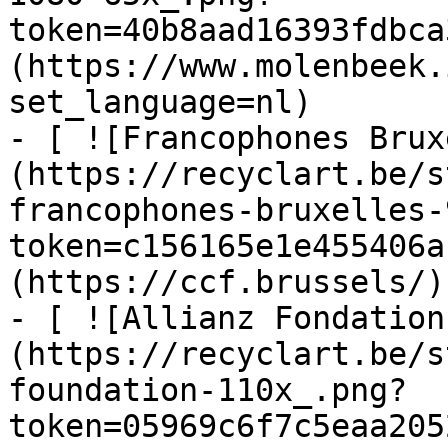
token=40b8aad16393fdbca
(https://www.molenbeek.
set_language=nl)

- [ ![Francophones Brux
(https://recyclart.be/s
francophones-bruxelles-
token=c156165e1e455406a
(https://ccf.brussels/)

- [ ![Allianz Fondation
(https://recyclart.be/s
foundation-110x_.png?
token=05969c6f7c5eaa205