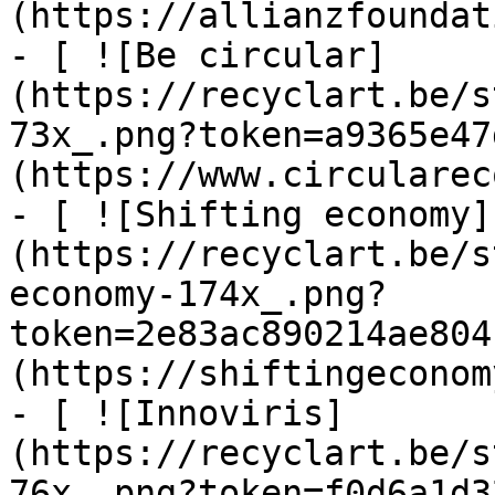
(https://allianzfoundat
- [ ![Be circular]
(https://recyclart.be/s
73x_.png?token=a9365e47
(https://www.circularec
- [ ![Shifting economy]
(https://recyclart.be/s
economy-174x_.png?
token=2e83ac890214ae804
(https://shiftingeconom
- [ ![Innoviris]
(https://recyclart.be/s
76x_.png?token=f0d6a1d3