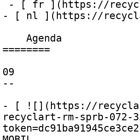
 - [ fr ](https://recyclart.be/fr/agenda)

- [ nl ](https://recycl
    Agenda 

========

09

--

- [ ![](https://recycla
recyclart-rm-sprb-072-3
token=dc91ba91945ce3ce2
MOBIL 
