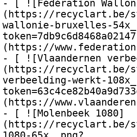
- [ ![Fédération Wallon
(https://recyclart.be/s
wallonie-bruxelles-54x_
token=7db9c6d8468a02147
(https://www.federation
- [ ![Vlaandernen verbe
(https://recyclart.be/s
verbeelding-werkt-108x_
token=63c4ce82b40a9d733
(https://www.vlaanderen
- [ ![Molenbeek 1080]
(https://recyclart.be/s
1080-65x_.png?