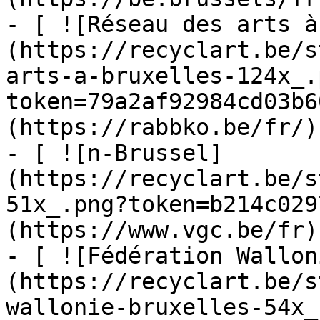
- [ ![Réseau des arts à
(https://recyclart.be/s
arts-a-bruxelles-124x_.
token=79a2af92984cd03b6
(https://rabbko.be/fr/)

- [ ![n-Brussel]
(https://recyclart.be/s
51x_.png?token=b214c029
(https://www.vgc.be/fr)

- [ ![Fédération Wallon
(https://recyclart.be/s
wallonie-bruxelles-54x_