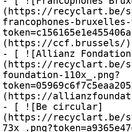
- [ ![Francophones Brux
(https://recyclart.be/s
francophones-bruxelles-
token=c156165e1e455406a
(https://ccf.brussels/)

- [ ![Allianz Fondation
(https://recyclart.be/s
foundation-110x_.png?
token=05969c6f7c5eaa205
(https://allianzfoundat
- [ ![Be circular]
(https://recyclart.be/s
73x_.png?token=a9365e47