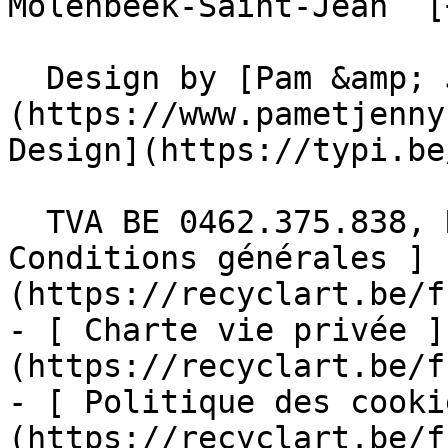
Molenbeek-Saint-Jean  [
  Design by [Pam &amp; Jerry]
(https://www.pametjenny
Design](https://typi.be/
  TVA BE 0462.375.838, RPM Bruxelles  - [ 
Conditions générales ]
(https://recyclart.be/f
- [ Charte vie privée ]
(https://recyclart.be/f
- [ Politique des cooki