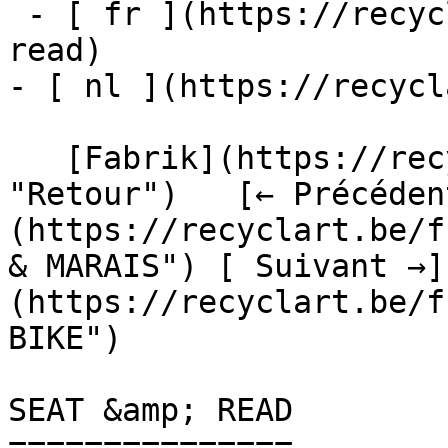
 - [ fr ](https://recyclart.be/fr/fabrik/seat-
read)

- [ nl ](https://recycl
   [Fabrik](https://recyclart.be/fr/fabrik 
"Retour")   [← Précéden
(https://recyclart.be/f
& MARAIS") [ Suivant →]
(https://recyclart.be/f
BIKE") 

SEAT &amp; READ

===============
