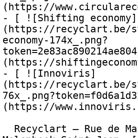
(https://www.circularec
- [ ![Shifting economy]
(https://recyclart.be/s
economy-174x_.png?
token=2e83ac890214ae804
(https://shiftingeconom
- [ ![Innoviris]
(https://recyclart.be/s
76x_.png?token=f0d6a1d3
(https://www.innoviris.
  Recyclart – Rue de Manchester 13/15 , 1080 