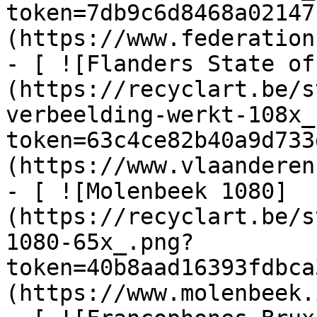
token=7db9c6d8468a02147
(https://www.federation
- [ ![Flanders State of
(https://recyclart.be/s
verbeelding-werkt-108x_
token=63c4ce82b40a9d733
(https://www.vlaanderen
- [ ![Molenbeek 1080]
(https://recyclart.be/s
1080-65x_.png?
token=40b8aad16393fdbca
(https://www.molenbeek.