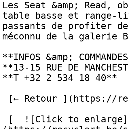
Les Seat &amp; Read, ob
table basse et range-li
passants de profiter de
méconnu de la galerie B
**INFOS &amp; COMMANDES
**13-15 RUE DE MANCHEST
**T +32 2 534 18 40**

 [← Retour ](https://recyclart.be/fr/fabrik) 

 [  ![Click to enlarge]