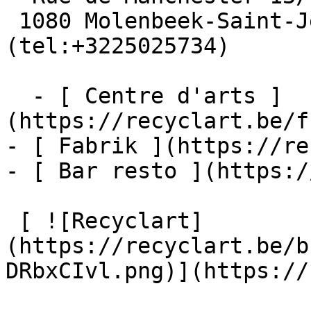
 1080 Molenbeek-Saint-Jean  [+32 2 502 57 34]
(tel:+3225025734)

  - [ Centre d'arts ]
(https://recyclart.be/f
- [ Fabrik ](https://re
- [ Bar resto ](https:/
 [ ![Recyclart]
(https://recyclart.be/b
DRbxCIvl.png)](https://