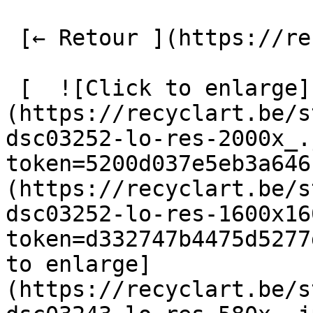
 [← Retour ](https://recyclart.be/fr/fabrik) 

 [  ![Click to enlarge]
(https://recyclart.be/s
dsc03252-lo-res-2000x_.
token=5200d037e5eb3a646
(https://recyclart.be/s
dsc03252-lo-res-1600x16
token=d332747b4475d5277
to enlarge]
(https://recyclart.be/s