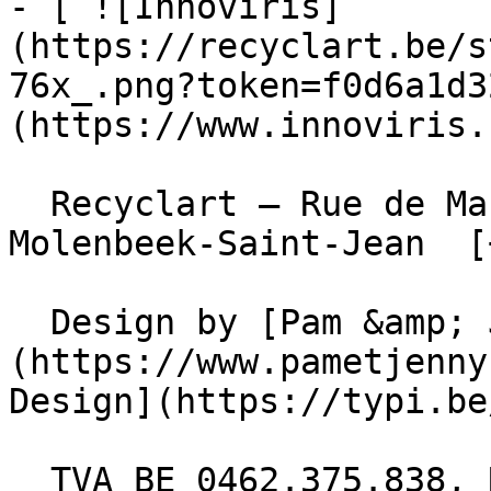
- [ ![Innoviris]
(https://recyclart.be/s
76x_.png?token=f0d6a1d3
(https://www.innoviris.
  Recyclart – Rue de Manchester 13/15 , 1080 
Molenbeek-Saint-Jean  [
  Design by [Pam &amp; Jerry]
(https://www.pametjenny
Design](https://typi.be/
  TVA BE 0462.375.838, RPM Bruxelles  - [ 