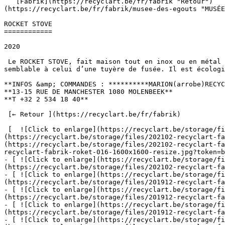
   [Fabrik](https://recyclart.be/fr/fabrik "Retour")   [← Précédent ](https://recyclart.be/fr/fabrik/studio-p "STUDIO P") [ Suivant →]
(https://recyclart.be/fr/fabrik/musee-des-egouts "MUSÉE
ROCKET STOVE

============

2020

 Le ROCKET STOVE, fait maison tout en inox ou en métal dans notre atelier métal de Recyclart FABRIK. Il est ainsi appelé à cause du son qu’il produit en fonctionnant, 
semblable à celui d’une tuyère de fusée. Il est écologi
**INFOS &amp; COMMANDES : **********MARION(arrobe)RECYC
**13-15 RUE DE MANCHESTER 1080 MOLENBEEK**

**T +32 2 534 18 40**

 [← Retour ](https://recyclart.be/fr/fabrik) 

 [  ![Click to enlarge](https://recyclart.be/storage/files/202102-recyclart-fabrik-roket-010-2000x_.jpg?token=cee716e467748ec729e674b456efaa74)  ]
(https://recyclart.be/storage/files/202102-recyclart-fa
(https://recyclart.be/storage/files/202102-recyclart-fa
recyclart-fabrik-roket-016-1600x1600-resize.jpg?token=b
- [ ![Click to enlarge](https://recyclart.be/storage/fi
(https://recyclart.be/storage/files/202102-recyclart-fa
- [ ![Click to enlarge](https://recyclart.be/storage/fi
(https://recyclart.be/storage/files/201912-recyclart-fa
- [ ![Click to enlarge](https://recyclart.be/storage/fi
(https://recyclart.be/storage/files/201912-recyclart-fa
- [ ![Click to enlarge](https://recyclart.be/storage/fi
(https://recyclart.be/storage/files/201912-recyclart-fa
- [ ![Click to enlarge](https://recyclart.be/storage/fi