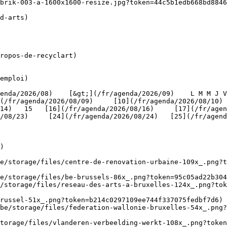
brik-003-a-1600x1600-resize.jpg?token=44c5b1edb668bd8846
ropos-de-recyclart)

emploi)

(/fr/agenda/2026/08/09)     [10](/fr/agenda/2026/08/10)
4)   15   [16](/fr/agenda/2026/08/16)     [17](/fr/agenda
/08/23)     [24](/fr/agenda/2026/08/24)   [25](/fr/agend
)

be/storage/files/centre-de-renovation-urbaine-109x_.png?t
e/storage/files/be-brussels-86x_.png?token=95c05ad22b304
/storage/files/reseau-des-arts-a-bruxelles-124x_.png?tok
russel-51x_.png?token=b214c0297109ee744f337075fedbf7d6) 
be/storage/files/federation-wallonie-bruxelles-54x_.png?
torage/files/vlanderen-verbeelding-werkt-108x_.png?toke