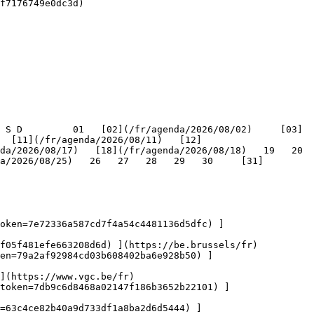
f7176749e0dc3d)

   [11](/fr/agenda/2026/08/11)   [12]
/2026/08/17)   [18](/fr/agenda/2026/08/18)   19   20   
a/2026/08/25)   26   27   28   29   30     [31]
oken=7e72336a587cd7f4a54c4481136d5dfc) ]
f05f481efe663208d6d) ](https://be.brussels/fr)

en=79a2af92984cd03b608402ba6e928b50) ]
](https://www.vgc.be/fr)

token=7db9c6d8468a02147f186b3652b22101) ]
n=63c4ce82b40a9d733df1a8ba2d6d5444) ]