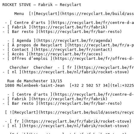
ROCKET STOVE – Fabrik – Recyclart                      
     Menu  [![Recyclart](https://recyclart.be/build/assets/recyclart-alt-vuiYlMn5.png)](https://recyclart.be/fr) 

 - [ Centre d'arts ](https://recyclart.be/fr/centre-d-arts)

- [ Fabrik ](https://recyclart.be/fr/fabrik)

- [ Bar resto ](https://recyclart.be/fr/bar-resto)

  - [ Agenda ](https://recyclart.be/fr/agenda)

- [ À propos de Recyclart ](https://recyclart.be/fr/a-p
- [ Contact ](https://recyclart.be/fr/contact)

- [ Accès ](https://recyclart.be/fr/acces)

- [ Offres d’emploi ](https://recyclart.be/fr/offres-d-
   Chercher  Chercher  - [ fr ](https://recyclart.be/fr/fabrik/rocket-stove)

- [ nl ](https://recyclart.be/nl/fabrik/rocket-stove)

  Rue de Manchester 13/15

 1080 Molenbeek-Saint-Jean  [+32 2 502 57 34](tel:+3225025734)

  - [ Centre d'arts ](https://recyclart.be/fr/centre-d-arts)

- [ Fabrik ](https://recyclart.be/fr/fabrik)

- [ Bar resto ](https://recyclart.be/fr/bar-resto)

 [ ![Recyclart](https://recyclart.be/build/assets/recyclart-DRbxCIvl.png)](https://recyclart.be/fr) 

 - [ fr ](https://recyclart.be/fr/fabrik/rocket-stove)

- [ nl ](https://recyclart.be/nl/fabrik/rocket-stove)
