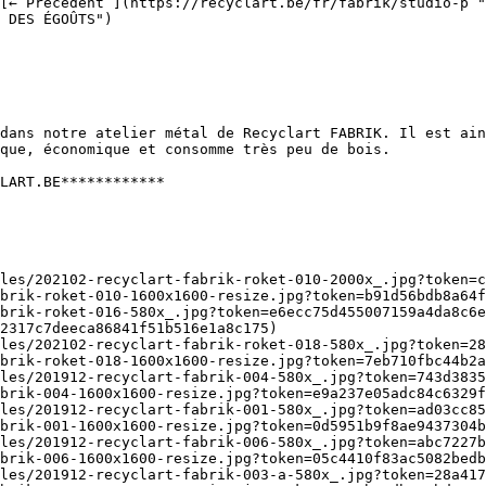
 DES ÉGOÛTS") 

que, économique et consomme très peu de bois.

LART.BE************

brik-roket-010-1600x1600-resize.jpg?token=b91d56bdb8a64f
brik-roket-016-580x_.jpg?token=e6ecc75d455007159a4da8c6e
2317c7deeca86841f51b516e1a8c175)

les/202102-recyclart-fabrik-roket-018-580x_.jpg?token=28
brik-roket-018-1600x1600-resize.jpg?token=7eb710fbc44b2a
les/201912-recyclart-fabrik-004-580x_.jpg?token=743d3835
brik-004-1600x1600-resize.jpg?token=e9a237e05adc84c6329f
les/201912-recyclart-fabrik-001-580x_.jpg?token=ad03cc85
brik-001-1600x1600-resize.jpg?token=0d5951b9f8ae9437304b
les/201912-recyclart-fabrik-006-580x_.jpg?token=abc7227b
brik-006-1600x1600-resize.jpg?token=05c4410f83ac5082bedb
les/201912-recyclart-fabrik-003-a-580x_.jpg?token=28a417