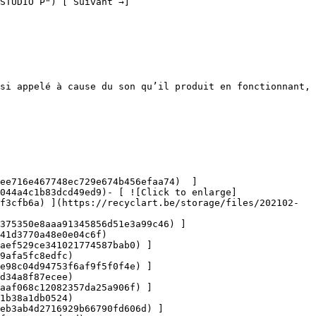
044a4c1b83dcd49ed9)- [ ![Click to enlarge]
f3cfb6a) ](https://recyclart.be/storage/files/202102-
375350e8aaa91345856d51e3a99c46) ]
41d3770a48e0e04c6f)

aef529ce341021774587bab0) ]
9afa5fc8edfc)

e98c04d94753f6af9f5f0f4e) ]
d34a8f87ecee)

aaf068c12082357da25a906f) ]
1b38a1db0524)

eb3ab4d2716929b66790fd606d) ]