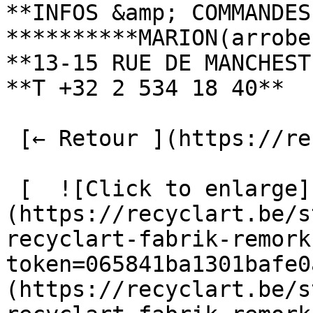
**INFOS &amp; COMMANDES 
**********MARION(arrobe
**13-15 RUE DE MANCHEST
**T +32 2 534 18 40**

 [← Retour ](https://recyclart.be/fr/fabrik) 

 [  ![Click to enlarge]
(https://recyclart.be/s
recyclart-fabrik-remork
token=065841ba1301bafe0
(https://recyclart.be/s