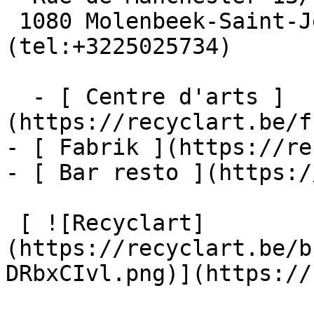
 1080 Molenbeek-Saint-Jean  [+32 2 502 57 34]
(tel:+3225025734)

  - [ Centre d'arts ]
(https://recyclart.be/f
- [ Fabrik ](https://re
- [ Bar resto ](https:/
 [ ![Recyclart]
(https://recyclart.be/b
DRbxCIvl.png)](https://