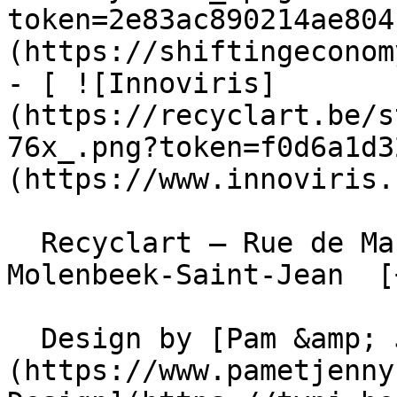
token=2e83ac890214ae804
(https://shiftingeconom
- [ ![Innoviris]
(https://recyclart.be/s
76x_.png?token=f0d6a1d3
(https://www.innoviris.
  Recyclart – Rue de Manchester 13/15 , 1080 
Molenbeek-Saint-Jean  [
  Design by [Pam &amp; Jerry]
(https://www.pametjenny