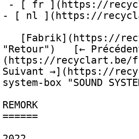
 - [ fr ](https://recyclart.be/fr/fabrik/remork)

- [ nl ](https://recycl
   [Fabrik](https://recyclart.be/fr/fabrik 
"Retour")   [← Précéden
(https://recyclart.be/f
Suivant →](https://recy
system-box "SOUND SYSTE
REMORK

======

2022
