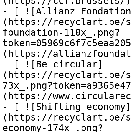
(https://ccf.brussels/)

- [ ![Allianz Fondation
(https://recyclart.be/s
foundation-110x_.png?
token=05969c6f7c5eaa205
(https://allianzfoundat
- [ ![Be circular]
(https://recyclart.be/s
73x_.png?token=a9365e47
(https://www.circularec
- [ ![Shifting economy]
(https://recyclart.be/s
economy-174x_.png?