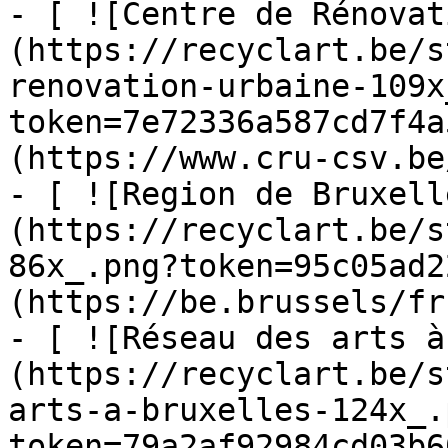
- [ ![Centre de Rénovat
(https://recyclart.be/s
renovation-urbaine-109x
token=7e72336a587cd7f4a
(https://www.cru-csv.be/
- [ ![Region de Bruxell
(https://recyclart.be/s
86x_.png?token=95c05ad2
(https://be.brussels/fr)
- [ ![Réseau des arts à
(https://recyclart.be/s
arts-a-bruxelles-124x_.
token=79a2af92984cd03b6