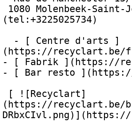
 1080 Molenbeek-Saint-Jean  [+32 2 502 57 34]
(tel:+3225025734)

  - [ Centre d'arts ]
(https://recyclart.be/f
- [ Fabrik ](https://re
- [ Bar resto ](https:/
 [ ![Recyclart]
(https://recyclart.be/b
DRbxCIvl.png)](https://