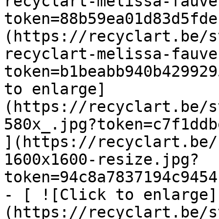
recyclart-melissa-fauve
token=88b59ea01d83d5fde
(https://recyclart.be/s
recyclart-melissa-fauve
token=b1beabb940b429929
to enlarge]
(https://recyclart.be/s
580x_.jpg?token=c7f1ddb
](https://recyclart.be/
1600x1600-resize.jpg?
token=94c8a7837194c9454
- [ ![Click to enlarge]
(https://recyclart.be/s