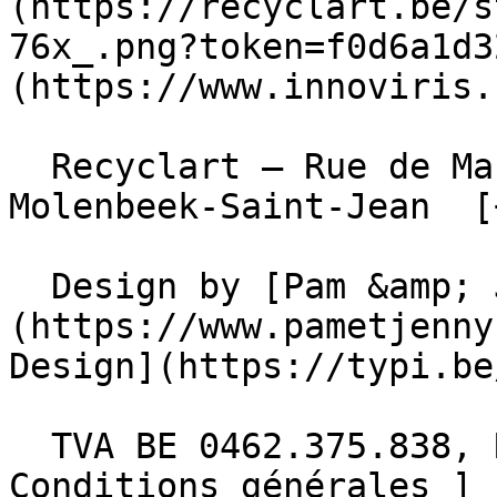
(https://recyclart.be/s
76x_.png?token=f0d6a1d3
(https://www.innoviris.
  Recyclart – Rue de Manchester 13/15 , 1080 
Molenbeek-Saint-Jean  [
  Design by [Pam &amp; Jerry]
(https://www.pametjenny
Design](https://typi.be/
  TVA BE 0462.375.838, RPM Bruxelles  - [ 
Conditions générales ]