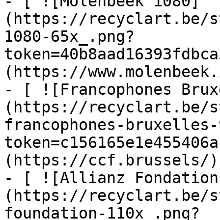
- [ ![Molenbeek 1080]
(https://recyclart.be/s
1080-65x_.png?
token=40b8aad16393fdbca
(https://www.molenbeek.
- [ ![Francophones Brux
(https://recyclart.be/s
francophones-bruxelles-
token=c156165e1e455406a
(https://ccf.brussels/)

- [ ![Allianz Fondation
(https://recyclart.be/s
foundation-110x_.png?