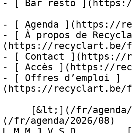
- [ Bar resto ](https:/
- [ Agenda ](https://re
- [ À propos de Recycla
(https://recyclart.be/f
- [ Contact ](https://r
- [ Accès ](https://rec
- [ Offres d’emploi ]
(https://recyclart.be/f
     [&lt;](/fr/agenda/2026/07)    [August 2026]
(/fr/agenda/2026/08)    [
L M M J V S D         [0