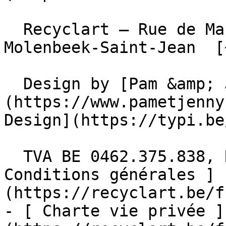
  Recyclart – Rue de Manchester 13/15 , 1080 
Molenbeek-Saint-Jean  [
  Design by [Pam &amp; Jerry]
(https://www.pametjenny
Design](https://typi.be/
  TVA BE 0462.375.838, RPM Bruxelles  - [ 
Conditions générales ]
(https://recyclart.be/f
- [ Charte vie privée ]