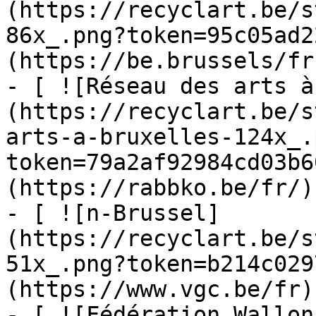
(https://recyclart.be/s
86x_.png?token=95c05ad2
(https://be.brussels/fr)
- [ ![Réseau des arts à
(https://recyclart.be/s
arts-a-bruxelles-124x_.
token=79a2af92984cd03b6
(https://rabbko.be/fr/)

- [ ![n-Brussel]
(https://recyclart.be/s
51x_.png?token=b214c029
(https://www.vgc.be/fr)

- [ ![Fédération Wallon