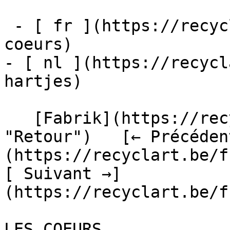
 - [ fr ](https://recyclart.be/fr/fabrik/les-
coeurs)

- [ nl ](https://recycl
hartjes)

   [Fabrik](https://recyclart.be/fr/fabrik 
"Retour")   [← Précéden
(https://recyclart.be/f
[ Suivant →]
(https://recyclart.be/fr
LES COEURS
