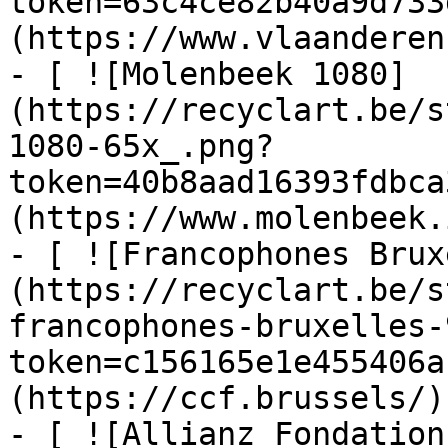
token=63c4ce82b40a9d733
(https://www.vlaanderen
- [ ![Molenbeek 1080]
(https://recyclart.be/s
1080-65x_.png?
token=40b8aad16393fdbca
(https://www.molenbeek.
- [ ![Francophones Brux
(https://recyclart.be/s
francophones-bruxelles-
token=c156165e1e455406a
(https://ccf.brussels/)

- [ ![Allianz Fondation