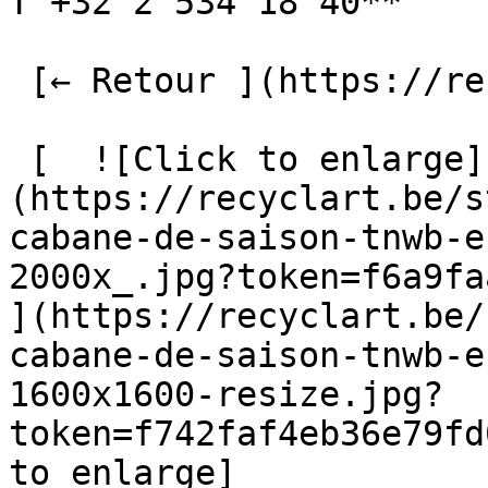
T +32 2 534 18 40**

 [← Retour ](https://recyclart.be/fr/fabrik) 

 [  ![Click to enlarge]
(https://recyclart.be/s
cabane-de-saison-tnwb-e
2000x_.jpg?token=f6a9faa
](https://recyclart.be/
cabane-de-saison-tnwb-e
1600x1600-resize.jpg?
token=f742faf4eb36e79fd
to enlarge]