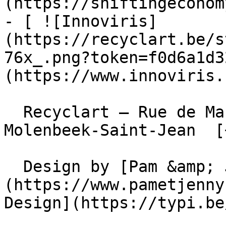
(https://shiftingeconom
- [ ![Innoviris]
(https://recyclart.be/s
76x_.png?token=f0d6a1d3
(https://www.innoviris.
  Recyclart – Rue de Manchester 13/15 , 1080 
Molenbeek-Saint-Jean  [
  Design by [Pam &amp; Jerry]
(https://www.pametjenny
Design](https://typi.be/