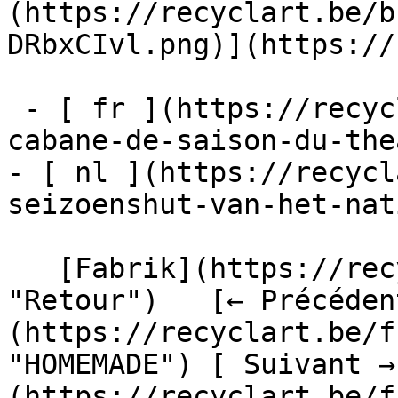
(https://recyclart.be/b
DRbxCIvl.png)](https://
 - [ fr ](https://recyclart.be/fr/fabrik/la-
cabane-de-saison-du-the
- [ nl ](https://recycl
seizoenshut-van-het-nat
   [Fabrik](https://recyclart.be/fr/fabrik 
"Retour")   [← Précéden
(https://recyclart.be/f
"HOMEMADE") [ Suivant →
(https://recyclart.be/f