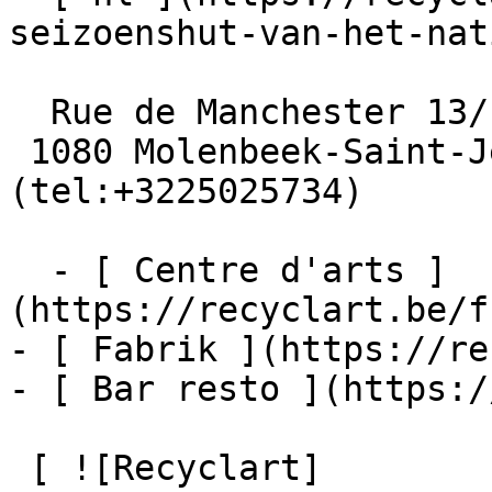
seizoenshut-van-het-nat
  Rue de Manchester 13/15

 1080 Molenbeek-Saint-Jean  [+32 2 502 57 34]
(tel:+3225025734)

  - [ Centre d'arts ]
(https://recyclart.be/f
- [ Fabrik ](https://re
- [ Bar resto ](https:/
 [ ![Recyclart]