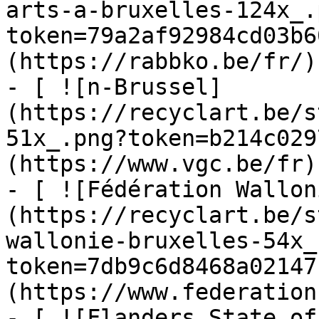
arts-a-bruxelles-124x_.
token=79a2af92984cd03b6
(https://rabbko.be/fr/)

- [ ![n-Brussel]
(https://recyclart.be/s
51x_.png?token=b214c029
(https://www.vgc.be/fr)

- [ ![Fédération Wallon
(https://recyclart.be/s
wallonie-bruxelles-54x_
token=7db9c6d8468a02147
(https://www.federation
- [ ![Flanders State of