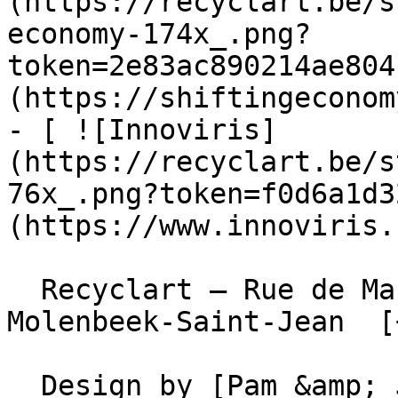
(https://recyclart.be/s
economy-174x_.png?
token=2e83ac890214ae804
(https://shiftingeconom
- [ ![Innoviris]
(https://recyclart.be/s
76x_.png?token=f0d6a1d3
(https://www.innoviris.
  Recyclart – Rue de Manchester 13/15 , 1080 
Molenbeek-Saint-Jean  [
  Design by [Pam &amp; Jerry]