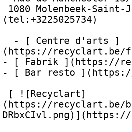
 1080 Molenbeek-Saint-Jean  [+32 2 502 57 34]
(tel:+3225025734)

  - [ Centre d'arts ]
(https://recyclart.be/f
- [ Fabrik ](https://re
- [ Bar resto ](https:/
 [ ![Recyclart]
(https://recyclart.be/b
DRbxCIvl.png)](https://