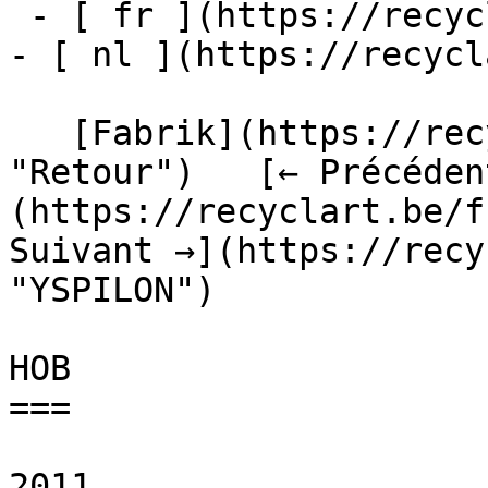
 - [ fr ](https://recyclart.be/fr/fabrik/hob)

- [ nl ](https://recycl
   [Fabrik](https://recyclart.be/fr/fabrik 
"Retour")   [← Précéden
(https://recyclart.be/f
Suivant →](https://recy
"YSPILON") 

HOB

===

2011
