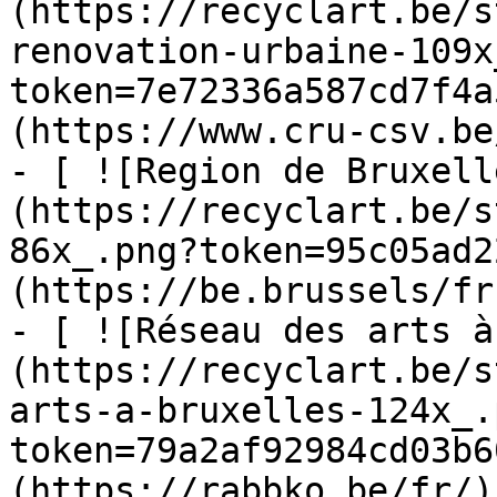
(https://recyclart.be/s
renovation-urbaine-109x
token=7e72336a587cd7f4a
(https://www.cru-csv.be/
- [ ![Region de Bruxell
(https://recyclart.be/s
86x_.png?token=95c05ad2
(https://be.brussels/fr)
- [ ![Réseau des arts à
(https://recyclart.be/s
arts-a-bruxelles-124x_.
token=79a2af92984cd03b6
(https://rabbko.be/fr/)
