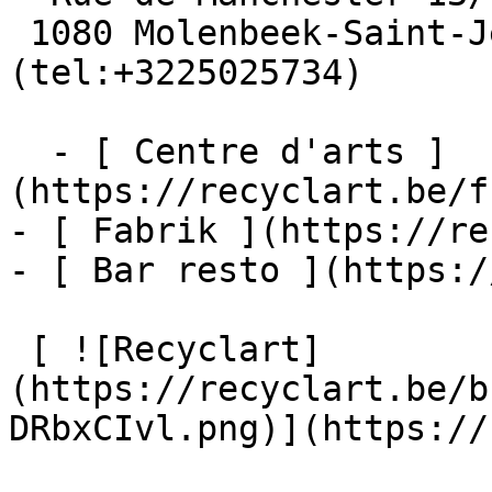
 1080 Molenbeek-Saint-Jean  [+32 2 502 57 34]
(tel:+3225025734)

  - [ Centre d'arts ]
(https://recyclart.be/f
- [ Fabrik ](https://re
- [ Bar resto ](https:/
 [ ![Recyclart]
(https://recyclart.be/b
DRbxCIvl.png)](https://