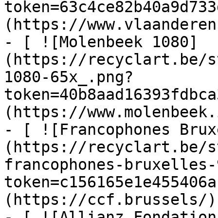
token=63c4ce82b40a9d733
(https://www.vlaanderen
- [ ![Molenbeek 1080]
(https://recyclart.be/s
1080-65x_.png?
token=40b8aad16393fdbca
(https://www.molenbeek.
- [ ![Francophones Brux
(https://recyclart.be/s
francophones-bruxelles-
token=c156165e1e455406a
(https://ccf.brussels/)

- [ ![Allianz Fondation