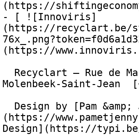
(https://shiftingeconom
- [ ![Innoviris]
(https://recyclart.be/s
76x_.png?token=f0d6a1d3
(https://www.innoviris.
  Recyclart – Rue de Manchester 13/15 , 1080 
Molenbeek-Saint-Jean  [
  Design by [Pam &amp; Jerry]
(https://www.pametjenny
Design](https://typi.be/