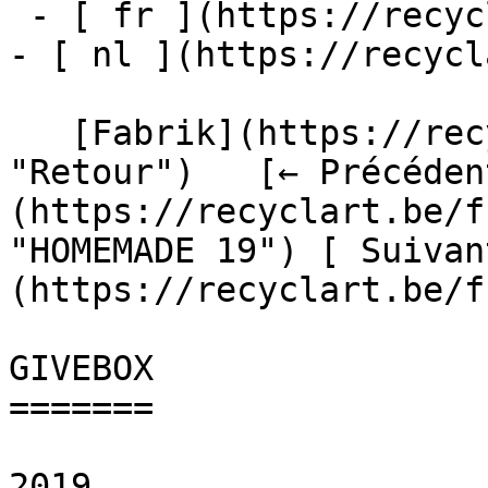
 - [ fr ](https://recyclart.be/fr/fabrik/givebox)

- [ nl ](https://recycl
   [Fabrik](https://recyclart.be/fr/fabrik 
"Retour")   [← Précéden
(https://recyclart.be/f
"HOMEMADE 19") [ Suivan
(https://recyclart.be/f
GIVEBOX

=======

2019
