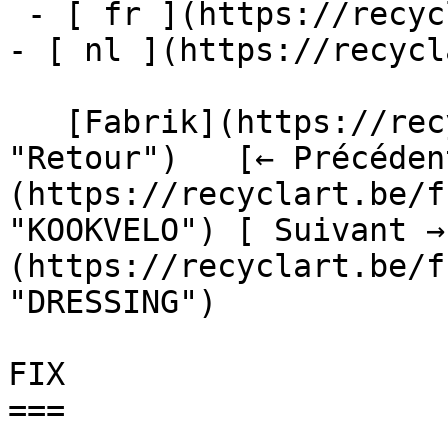
 - [ fr ](https://recyclart.be/fr/fabrik/fix)

- [ nl ](https://recycl
   [Fabrik](https://recyclart.be/fr/fabrik 
"Retour")   [← Précéden
(https://recyclart.be/f
"KOOKVELO") [ Suivant →
(https://recyclart.be/f
"DRESSING") 

FIX

===
