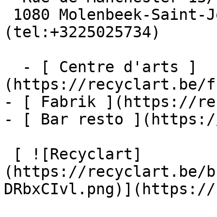
 1080 Molenbeek-Saint-Jean  [+32 2 502 57 34]
(tel:+3225025734)

  - [ Centre d'arts ]
(https://recyclart.be/f
- [ Fabrik ](https://re
- [ Bar resto ](https:/
 [ ![Recyclart]
(https://recyclart.be/b
DRbxCIvl.png)](https://