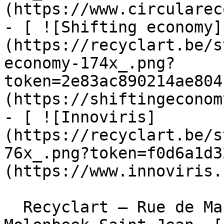
(https://www.circularec
- [ ![Shifting economy]
(https://recyclart.be/s
economy-174x_.png?
token=2e83ac890214ae804
(https://shiftingeconom
- [ ![Innoviris]
(https://recyclart.be/s
76x_.png?token=f0d6a1d3
(https://www.innoviris.
  Recyclart – Rue de Manchester 13/15 , 1080 