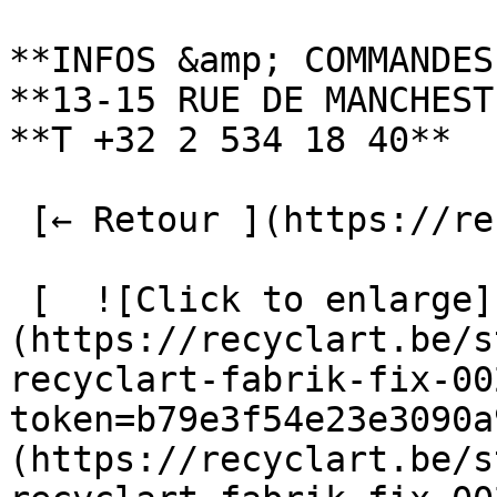
**INFOS &amp; COMMANDES
**13-15 RUE DE MANCHEST
**T +32 2 534 18 40**

 [← Retour ](https://recyclart.be/fr/fabrik) 

 [  ![Click to enlarge]
(https://recyclart.be/s
recyclart-fabrik-fix-00
token=b79e3f54e23e3090a
(https://recyclart.be/s