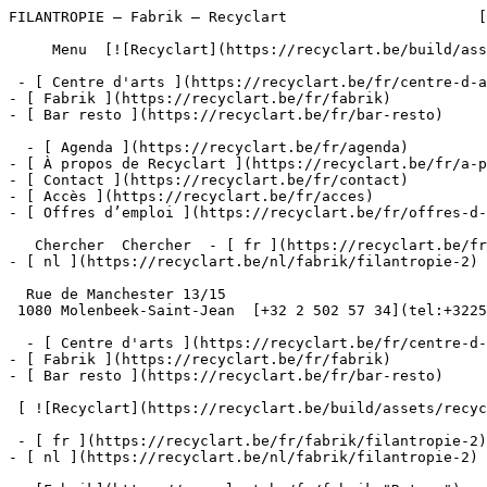
FILANTROPIE – Fabrik – Recyclart                      [Aller au contenu](#main) 

     Menu  [![Recyclart](https://recyclart.be/build/assets/recyclart-alt-vuiYlMn5.png)](https://recyclart.be/fr) 

 - [ Centre d'arts ](https://recyclart.be/fr/centre-d-arts)
- [ Fabrik ](https://recyclart.be/fr/fabrik)
- [ Bar resto ](https://recyclart.be/fr/bar-resto)

  - [ Agenda ](https://recyclart.be/fr/agenda)
- [ À propos de Recyclart ](https://recyclart.be/fr/a-propos-de-recyclart)
- [ Contact ](https://recyclart.be/fr/contact)
- [ Accès ](https://recyclart.be/fr/acces)
- [ Offres d’emploi ](https://recyclart.be/fr/offres-d-emploi)

   Chercher  Chercher  - [ fr ](https://recyclart.be/fr/fabrik/filantropie-2)
- [ nl ](https://recyclart.be/nl/fabrik/filantropie-2)

  Rue de Manchester 13/15
 1080 Molenbeek-Saint-Jean  [+32 2 502 57 34](tel:+3225025734)

  - [ Centre d'arts ](https://recyclart.be/fr/centre-d-arts)
- [ Fabrik ](https://recyclart.be/fr/fabrik)
- [ Bar resto ](https://recyclart.be/fr/bar-resto)

 [ ![Recyclart](https://recyclart.be/build/assets/recyclart-DRbxCIvl.png)](https://recyclart.be/fr) 

 - [ fr ](https://recyclart.be/fr/fabrik/filantropie-2)
- [ nl ](https://recyclart.be/nl/fabrik/filantropie-2)

   [Fabrik](https://recyclart.be/fr/fabrik "Retour")   [← Précédent ](https://recyclart.be/fr/fabrik/mima "MIMA") [ Suivant →](https://recyclart.be/fr/fabrik/art2work "ART2WORK") 

FILANTROPIE
===========

2016

 FILANTROPIE est une structure d'édition et de production de mobilier créée en 2016 par Recyclart Fabrik, un des trois départements de l’asbl Recyclart. Filantropie promeut de jeunes designers Belges. Tous les meubles de la première collection sont en chêne massif, construits pour durer. Nos équipes de menuiserie et de construction métallique sont composées de chefs d’équipe ayant une grande expérience dans leur domaine, et d’ouvriers en formation et en réinsertion. Les meubles produits ont tous une finalité utilitaire, leur prix de vente est aussi bas que possible, l’objectif est d’être accessible au plus grand nombre.

**PAUSA** Pierre-Emmanuel Vandeputte
**BM WRKSHP** collectif
**CHAMBRES** Deborah Lévy
**BÛCHE** Nonpareil
**INLANDSIS** Pauline Androlus et Mathilde Roman
**BRUXELLES BOOGIE WOOGIE** Elodie Degavre

**INFOS &amp; COMMANDES : **********
**13-15 RUE DE MANCHESTER 1080 MOLENBEEK**
**T +32 2 534 18 40**

Documents
---------

- [### filantropie-dossier-de-presse-fr

    PDF

    Download &gt;

     ](https://recyclart.be/storage/files/filantropie-dossier-de-presse-fr_1.pdf "filantropie-dossier-de-presse-fr")
- [### filantropie-dossier-de-presse-nl

    PDF

    Download &gt;

     ](https://recyclart.be/storage/files/filantropie-dossier-de-presse-nl_1.pdf "filantropie-dossier-de-presse-nl")

 [← Retour ](https://recyclart.be/fr/fabrik) 

 [  ![Click to enlarge](https://recyclart.be/storage/files/2018-recyclart-filantropie-10-2000x_.jpg?token=45825fa1c1953a855fd042336556e44c)  ](https://recyclart.be/storage/files/2018-recyclart-filantropie-10-1600x1600-resize.jpg?token=691cbfd28474121047b0c6dc7bd37fa9)- [ ![Click to enlarge](https://recyclart.be/storage/files/2018-recyclart-filantropie-51-580x_.jpg?token=24106ba098677edc2de2292f1d947e5d) ](https://recyclart.be/storage/files/2018-recyclart-filantropie-51-1600x1600-resize.jpg?token=391e0b7548f7c85b66b1bb8c89f68d54)
- [ ![Click to enlarge](https://recyclart.be/storage/files/2018-recyclart-filantropie-49-580x_.jpg?token=c9a11a25d7bfd036c9dfbc5dd5e07847) ](https://recyclart.be/storage/files/2018-recyclart-filantropie-49-1600x1600-resize.jpg?token=b1491abe1c9f5c26d3bbb7c5490e62f1)
- [ ![Click to enlarge](https://recyclart.be/storage/files/2018-recyclart-filantropie-55-580x_.jpg?token=4c1089c5bce320da98d58171501c8039) ](https://recyclart.be/storage/files/2018-recyclart-filantropie-55-1600x1600-resize.jpg?token=71c81d19014bda2597000fa56d79f8e7)
- [ ![Click to enlarge](https://recyclart.be/storage/files/2018-recyclart-filantropie-54-580x_.jpg?token=9285af07083d31ab63bb27cb027b4908) ](https://recyclart.be/storage/files/2018-recyclart-filantropie-54-1600x1600-resize.jpg?token=cf1967920698f889beaaf64b4d663f0a)
- [ ![Click to enlarge](https://recyclart.be/storage/files/2018-recyclart-filantropie-56-580x_.jpg?token=f6b3b3ccd65f8144a97fe29697b78b76) ](https://recyclart.be/storage/files/2018-recyclart-filantropie-56-1600x1600-resize.jpg?token=4921e85b036219d8fe096ff3d4460388)
- [ ![Click to enlarge](https://recyclart.be/storage/files/2018-recyclart-filantropie-57-580x_.jpg?token=df4784286235afcab1b58185da2e900f) ](https://recyclart.be/storage/files/2018-recyclart-filantropie-57-1600x1600-resize.jpg?token=4f5b20edaf7e60fbaafb496da3fdb3ac)
- [ ![Click to enlarge](https://recyclart.be/storage/files/2018-recyclart-filantropie-60-580x_.jpg?token=4d14c0a78d157eec9b02ed8bbf4dd6ce) ](https://recyclart.be/storage/files/2018-recyclart-filantropie-60-1600x1600-resize.jpg?token=90d09e35bac495ced0309ca3e61d4ad4)
- [ ![Click to enlarge](https://recyclart.be/storage/files/2018-recyclart-filantropie-62-580x_.jpg?token=c413c2cc1d301dfbd2f8c28b8c266046) ](https://recyclart.be/storage/files/2018-recyclart-filantropie-62-1600x1600-resize.jpg?token=ae9cc302b2b8818845676871d3ab745f)
- [ ![Click to enlarge](https://recyclart.be/storage/files/2018-recyclart-filantropie-63-580x_.jpg?token=97932ec5a8ab9df14198a055d47410c9) ](https://recyclart.be/storage/files/2018-recyclart-filantropie-63-1600x1600-resize.jpg?token=c526382c6643338c1f66f9e4b4cb281e)
- [ ![Click to enlarge](https://recyclart.be/storage/files/2018-recyclart-filantropie-67-580x_.jpg?token=c051bde11b5b32514474ccc46ef3df64) ](https://recyclart.be/storage/files/2018-recyclart-filantropie-67-1600x1600-resize.jpg?token=b53accc75e239a0185788744bd0d11a8)
- [ ![Click to enlarge](https://recyclart.be/storage/files/2018-recyclart-filantropie-41-580x_.jpg?token=a56addcc11377fa699b5199e575b48a0) ](https://recyclart.be/storage/files/2018-recyclart-filantropie-41-1600x1600-resize.jpg?token=0ce2311011750e2736b5098e2443814d)
- [ ![Click to enlarge](https://recyclart.be/storage/files/2018-recyclart-filantropie-42-580x_.jpg?token=2818ece6569e4a8441262d76b041109e) ](https://recyclart.be/storage/files/2018-recyclart-filantropie-42-1600x1600-resize.jpg?token=63bdfc1ec9a85b350c3333d0710b32e5)
- [ ![Click to enlarge](https://recyclart.be/storage/files/201808-recyclart-filantropie-nest-003-web-580x_.jpg?token=2d2cf6fd8dba7a4eb39aece494b33b60) ](https://recyclart.be/storage/files/201808-recyclart-filantropie-nest-003-web-1600x1600-resize.jpg?token=bbe2562ab3b6752ac9e564414672da8e)
- [ ![Click to enlarge](https://recyclart.be/storage/files/2018-recyclart-filantropie-06-580x_.jpg?token=ec9a63bdc63a1c33934fdb6c6759f1c6) ](https://recyclart.be/storage/files/2018-recyclart-filantropie-06-1600x1600-resize.jpg?token=5b979b223668d1e7b586eea2d9d5d772)
- [ ![Click to enlarge](https://re