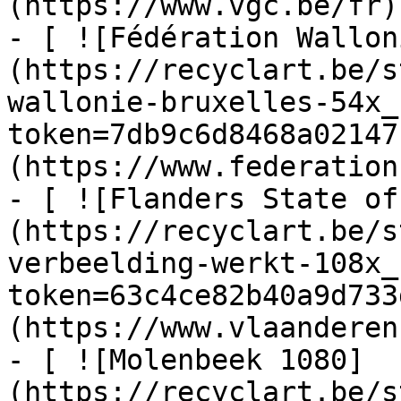
(https://www.vgc.be/fr)

- [ ![Fédération Wallon
(https://recyclart.be/s
wallonie-bruxelles-54x_
token=7db9c6d8468a02147
(https://www.federation
- [ ![Flanders State of
(https://recyclart.be/s
verbeelding-werkt-108x_
token=63c4ce82b40a9d733
(https://www.vlaanderen
- [ ![Molenbeek 1080]
(https://recyclart.be/s