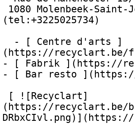
 1080 Molenbeek-Saint-Jean  [+32 2 502 57 34]
(tel:+3225025734)

  - [ Centre d'arts ]
(https://recyclart.be/f
- [ Fabrik ](https://re
- [ Bar resto ](https:/
 [ ![Recyclart]
(https://recyclart.be/b
DRbxCIvl.png)](https://