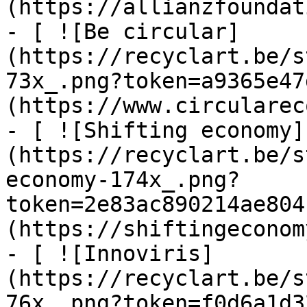
(https://allianzfoundat
- [ ![Be circular]
(https://recyclart.be/s
73x_.png?token=a9365e47
(https://www.circularec
- [ ![Shifting economy]
(https://recyclart.be/s
economy-174x_.png?
token=2e83ac890214ae804
(https://shiftingeconom
- [ ![Innoviris]
(https://recyclart.be/s
76x_.png?token=f0d6a1d3