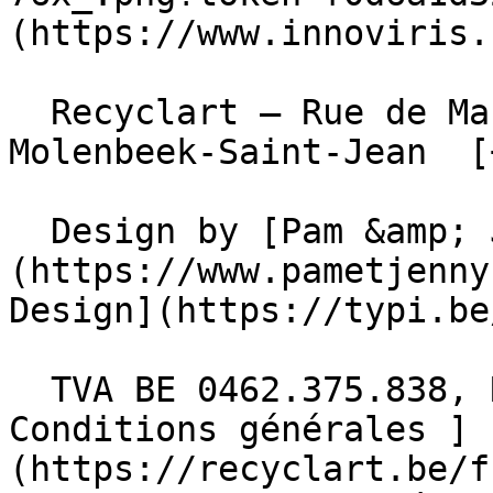
(https://www.innoviris.
  Recyclart – Rue de Manchester 13/15 , 1080 
Molenbeek-Saint-Jean  [
  Design by [Pam &amp; Jerry]
(https://www.pametjenny
Design](https://typi.be/
  TVA BE 0462.375.838, RPM Bruxelles  - [ 
Conditions générales ]
(https://recyclart.be/f