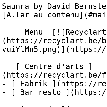
Saunra by David Bernstein – Agenda
[Aller au contenu](#main
     Menu  [![Recyclart]
(https://recyclart.be/b
vuiYlMn5.png)](https://
 - [ Centre d'arts ]
(https://recyclart.be/f
- [ Fabrik ](https://re
- [ Bar resto ](https:/