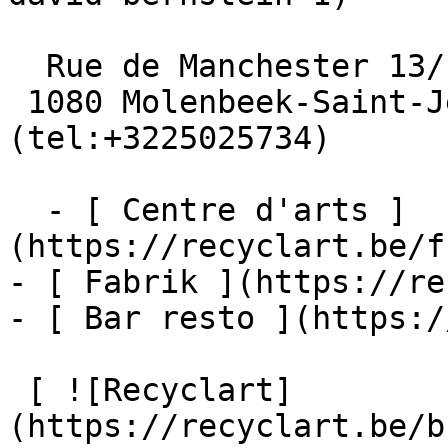
  Rue de Manchester 13/15

 1080 Molenbeek-Saint-Jean  [+32 2 502 57 34]
(tel:+3225025734)

  - [ Centre d'arts ]
(https://recyclart.be/f
- [ Fabrik ](https://re
- [ Bar resto ](https:/
 [ ![Recyclart]
(https://recyclart.be/b