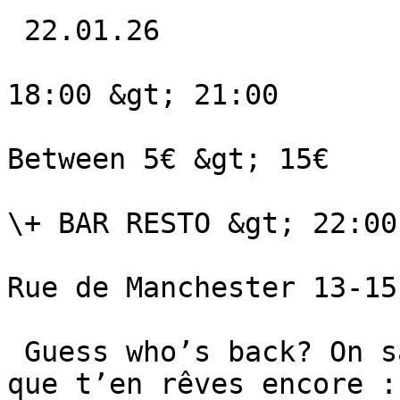
 22.01.26 

18:00 &gt; 21:00

Between 5€ &gt; 15€

\+ BAR RESTO &gt; 22:00
Rue de Manchester 13-15
 Guess who’s back? On sait que tu l’as adoré et 
que t’en rêves encore :