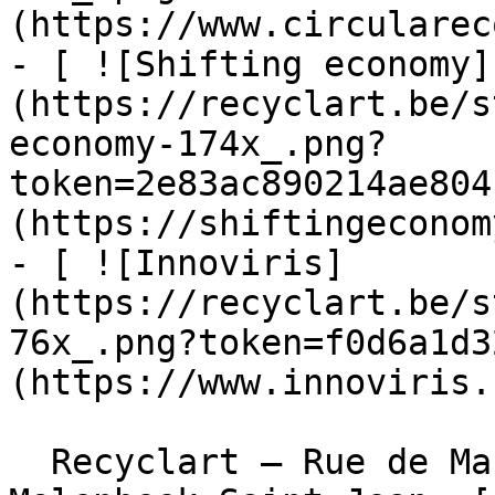
(https://www.circularec
- [ ![Shifting economy]
(https://recyclart.be/s
economy-174x_.png?
token=2e83ac890214ae804
(https://shiftingeconom
- [ ![Innoviris]
(https://recyclart.be/s
76x_.png?token=f0d6a1d3
(https://www.innoviris.
  Recyclart – Rue de Manchester 13/15 , 1080 