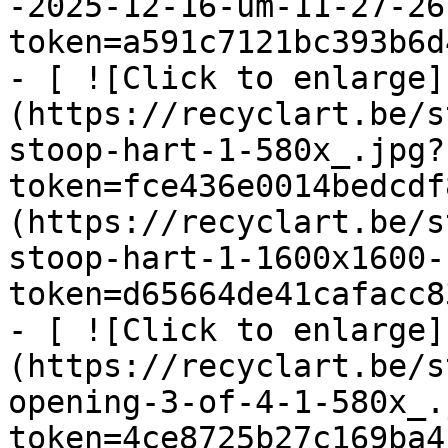
-2025-12-16-um-11-27-26
token=a591c7121bc393b6d
- [ ![Click to enlarge]
(https://recyclart.be/s
stoop-hart-1-580x_.jpg?
token=fce436e0014bedcdf
(https://recyclart.be/s
stoop-hart-1-1600x1600-
token=d65664de41cafacc8
- [ ![Click to enlarge]
(https://recyclart.be/s
opening-3-of-4-1-580x_.
token=4ce8725b27c169ba4