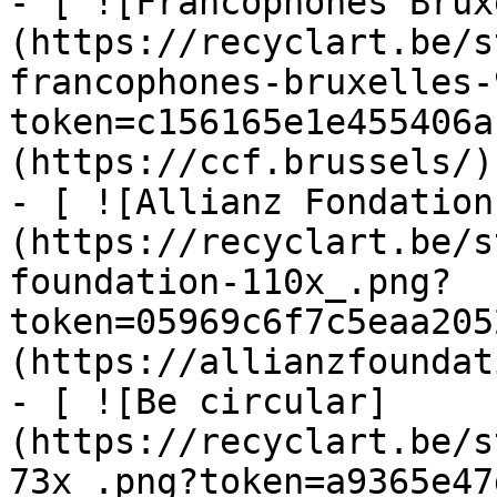
- [ ![Francophones Brux
(https://recyclart.be/s
francophones-bruxelles-
token=c156165e1e455406a
(https://ccf.brussels/)

- [ ![Allianz Fondation
(https://recyclart.be/s
foundation-110x_.png?
token=05969c6f7c5eaa205
(https://allianzfoundat
- [ ![Be circular]
(https://recyclart.be/s
73x_.png?token=a9365e47