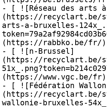
- [ ![Réseau des arts à
(https://recyclart.be/s
arts-a-bruxelles-124x_.
token=79a2af92984cd03b6
(https://rabbko.be/fr/)

- [ ![n-Brussel]
(https://recyclart.be/s
51x_.png?token=b214c029
(https://www.vgc.be/fr)

- [ ![Fédération Wallon
(https://recyclart.be/s
wallonie-bruxelles-54x_