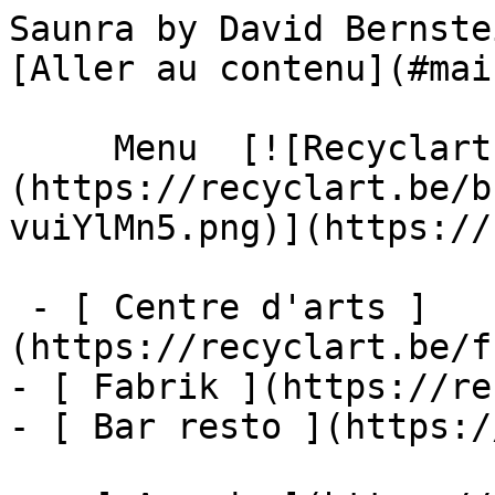
Saunra by David Bernstein – Agenda
[Aller au contenu](#main
     Menu  [![Recyclart]
(https://recyclart.be/b
vuiYlMn5.png)](https://
 - [ Centre d'arts ]
(https://recyclart.be/f
- [ Fabrik ](https://re
- [ Bar resto ](https:/