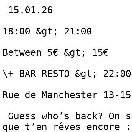
 15.01.26 

18:00 &gt; 21:00

Between 5€ &gt; 15€

\+ BAR RESTO &gt; 22:00
Rue de Manchester 13-15
 Guess who’s back? On sait que tu l’as adoré et 
que t’en rêves encore :