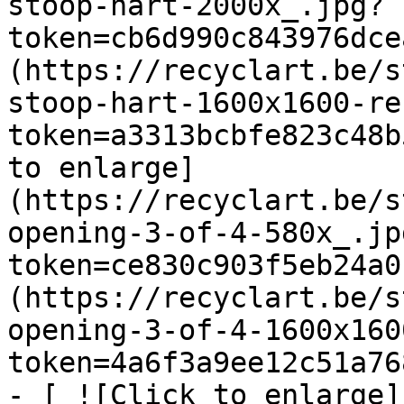
stoop-hart-2000x_.jpg?
token=cb6d990c843976dce
(https://recyclart.be/s
stoop-hart-1600x1600-re
token=a3313bcbfe823c48b
to enlarge]
(https://recyclart.be/s
opening-3-of-4-580x_.jp
token=ce830c903f5eb24a0
(https://recyclart.be/s
opening-3-of-4-1600x160
token=4a6f3a9ee12c51a76
- [ ![Click to enlarge]