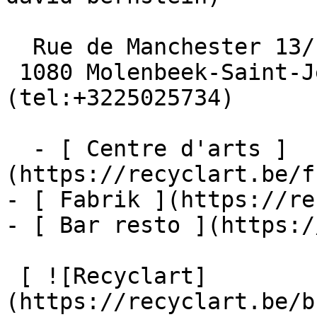
  Rue de Manchester 13/15

 1080 Molenbeek-Saint-Jean  [+32 2 502 57 34]
(tel:+3225025734)

  - [ Centre d'arts ]
(https://recyclart.be/f
- [ Fabrik ](https://re
- [ Bar resto ](https:/
 [ ![Recyclart]
(https://recyclart.be/b