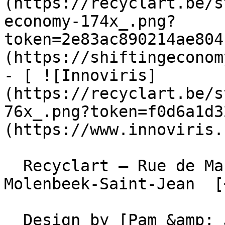
(https://recyclart.be/s
economy-174x_.png?
token=2e83ac890214ae804
(https://shiftingeconom
- [ ![Innoviris]
(https://recyclart.be/s
76x_.png?token=f0d6a1d3
(https://www.innoviris.
  Recyclart – Rue de Manchester 13/15 , 1080 
Molenbeek-Saint-Jean  [
  Design by [Pam &amp; Jerry]