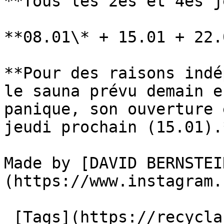
**Tous les 2es et 4es j
**08.01\* + 15.01 + 22.
**Pour des raisons indé
le sauna prévu demain e
panique, son ouverture 
jeudi prochain (15.01).*
Made by [DAVID BERNSTEI
(https://www.instagram.
 [Tags](https://recyclart.be/fr/liste-des-tags) : 