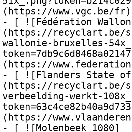
51x_.png?token=b214c029
(https://www.vgc.be/fr)

- [ ![Fédération Wallon
(https://recyclart.be/s
wallonie-bruxelles-54x_
token=7db9c6d8468a02147
(https://www.federation
- [ ![Flanders State of
(https://recyclart.be/s
verbeelding-werkt-108x_
token=63c4ce82b40a9d733
(https://www.vlaanderen
- [ ![Molenbeek 1080]