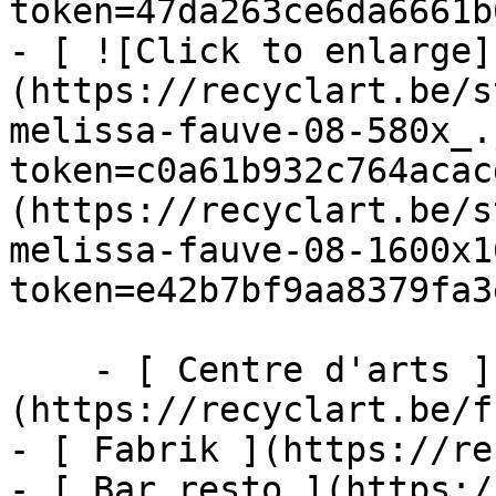
token=47da263ce6da6661b
- [ ![Click to enlarge]
(https://recyclart.be/s
melissa-fauve-08-580x_.
token=c0a61b932c764acac
(https://recyclart.be/s
melissa-fauve-08-1600x1
token=e42b7bf9aa8379fa3
    - [ Centre d'arts ]
(https://recyclart.be/f
- [ Fabrik ](https://re
- [ Bar resto ](https:/