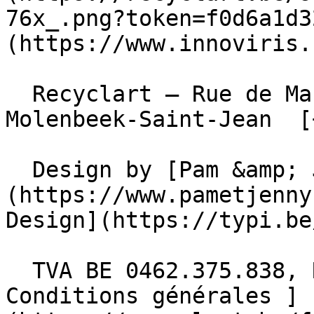
76x_.png?token=f0d6a1d3
(https://www.innoviris.
  Recyclart – Rue de Manchester 13/15 , 1080 
Molenbeek-Saint-Jean  [
  Design by [Pam &amp; Jerry]
(https://www.pametjenny
Design](https://typi.be/
  TVA BE 0462.375.838, RPM Bruxelles  - [ 
Conditions générales ]