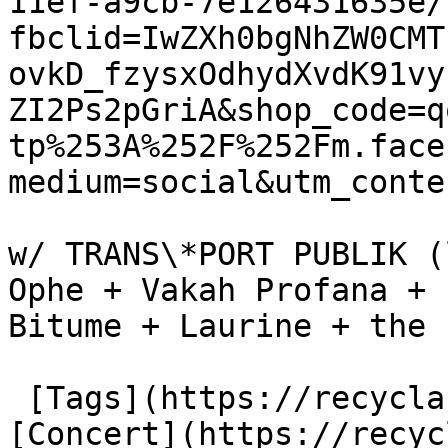
11ef-a9cb-7e126431635e/
fbclid=IwZXh0bgNhZW0CMT
ovkD_fzysxOdhydXvdK91vy
ZI2Ps2pGriA&shop_code=q
tp%253A%252F%252Fm.face
medium=social&utm_conte
w/ TRANS\*PORT PUBLIK (
Ophe + Vakah Profana + 
Bitume + Laurine + the 
 [Tags](https://recyclart.be/fr/liste-des-tags) : 
[Concert](https://recyc