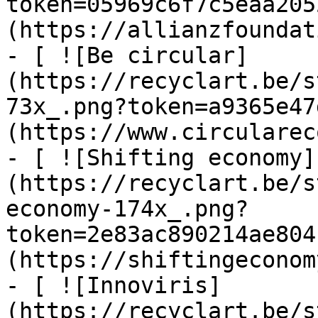
token=05969c6f7c5eaa205
(https://allianzfoundat
- [ ![Be circular]
(https://recyclart.be/s
73x_.png?token=a9365e47
(https://www.circularec
- [ ![Shifting economy]
(https://recyclart.be/s
economy-174x_.png?
token=2e83ac890214ae804
(https://shiftingeconom
- [ ![Innoviris]
(https://recyclart.be/s