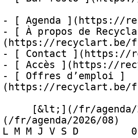
- [ Agenda ](https://re
- [ À propos de Recycla
(https://recyclart.be/f
- [ Contact ](https://r
- [ Accès ](https://rec
- [ Offres d’emploi ]
(https://recyclart.be/f
     [&lt;](/fr/agenda/2026/07)    [August 2026]
(/fr/agenda/2026/08)    [
L M M J V S D         0