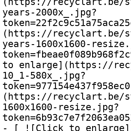
(https://recyclart.be/s
years-2000x_.jpg?
token=22f2c9c51a75aca25
(https://recyclart.be/s
years-1600x1600-resize.
token=fbeae0f089b968f2c
to enlarge](https://rec
10_1-580x_.jpg?
token=977154e437f958ec0
(https://recyclart.be/s
1600x1600-resize.jpg?
token=6b93c7e7f2063ea05
- [ ![Click to enlarge]