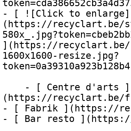
token=cda386652cb3a4d37
- [ ![Click to enlarge]
(https://recyclart.be/s
580x_.jpg?token=cbeb2bb
](https://recyclart.be/
1600x1600-resize.jpg?
token=0a39310a923b128b4
    - [ Centre d'arts ]
(https://recyclart.be/f
- [ Fabrik ](https://re
- [ Bar resto ](https:/