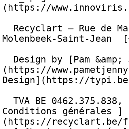
(https://www.innoviris.
  Recyclart – Rue de Manchester 13/15 , 1080 
Molenbeek-Saint-Jean  [
  Design by [Pam &amp; Jerry]
(https://www.pametjenny
Design](https://typi.be/
  TVA BE 0462.375.838, RPM Bruxelles  - [ 
Conditions générales ]
(https://recyclart.be/f