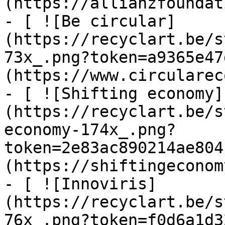
(https://allianzfoundat
- [ ![Be circular]
(https://recyclart.be/s
73x_.png?token=a9365e47
(https://www.circularec
- [ ![Shifting economy]
(https://recyclart.be/s
economy-174x_.png?
token=2e83ac890214ae804
(https://shiftingeconom
- [ ![Innoviris]
(https://recyclart.be/s
76x_.png?token=f0d6a1d3