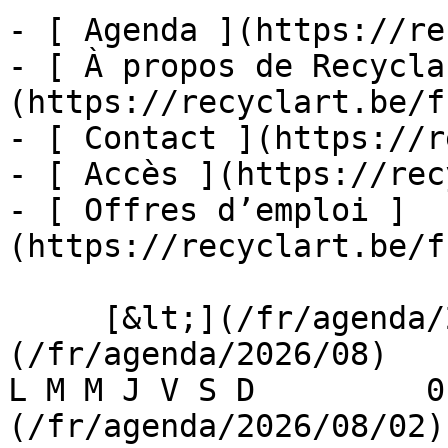
- [ Agenda ](https://re
- [ À propos de Recycla
(https://recyclart.be/f
- [ Contact ](https://r
- [ Accès ](https://rec
- [ Offres d’emploi ]
(https://recyclart.be/f
     [&lt;](/fr/agenda/2026/07)    [August 2026]
(/fr/agenda/2026/08)    [
L M M J V S D         0
(/fr/agenda/2026/08/02)