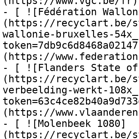
(https://www.vgc.be/fr)

- [ ![Fédération Wallon
(https://recyclart.be/s
wallonie-bruxelles-54x_
token=7db9c6d8468a02147
(https://www.federation
- [ ![Flanders State of
(https://recyclart.be/s
verbeelding-werkt-108x_
token=63c4ce82b40a9d733
(https://www.vlaanderen
- [ ![Molenbeek 1080]
(https://recyclart.be/s