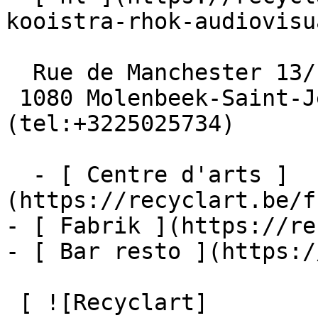
kooistra-rhok-audiovisua
  Rue de Manchester 13/15

 1080 Molenbeek-Saint-Jean  [+32 2 502 57 34]
(tel:+3225025734)

  - [ Centre d'arts ]
(https://recyclart.be/f
- [ Fabrik ](https://re
- [ Bar resto ](https:/
 [ ![Recyclart]