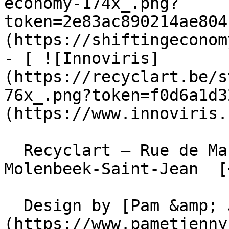
economy-174x_.png?
token=2e83ac890214ae804
(https://shiftingeconom
- [ ![Innoviris]
(https://recyclart.be/s
76x_.png?token=f0d6a1d3
(https://www.innoviris.
  Recyclart – Rue de Manchester 13/15 , 1080 
Molenbeek-Saint-Jean  [
  Design by [Pam &amp; Jerry]
(https://www.pametjenny