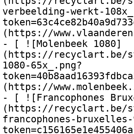
(https://recyclart.be/s
verbeelding-werkt-108x_
token=63c4ce82b40a9d733
(https://www.vlaanderen
- [ ![Molenbeek 1080]
(https://recyclart.be/s
1080-65x_.png?
token=40b8aad16393fdbca
(https://www.molenbeek.
- [ ![Francophones Brux
(https://recyclart.be/s
francophones-bruxelles-
token=c156165e1e455406a