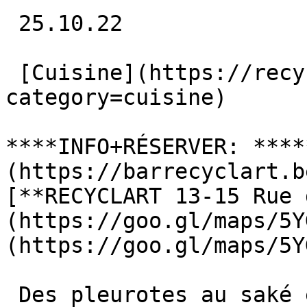
 25.10.22 

 [Cuisine](https://recyclart.be/fr/agenda?
category=cuisine) 

****INFO+RÉSERVER: ****
(https://barrecyclart.b
[**RECYCLART 13-15 Rue 
(https://goo.gl/maps/5Y
(https://goo.gl/maps/5Y
 Des pleurotes au saké et safran, des croquettes 