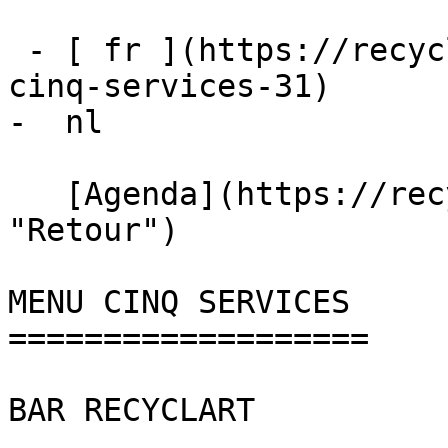
 - [ fr ](https://recyclart.be/fr/agenda/menu-
cinq-services-31)

-  nl 

   [Agenda](https://recyclart.be/fr/agenda 
"Retour")    

MENU CINQ SERVICES 

===================

BAR RECYCLART
