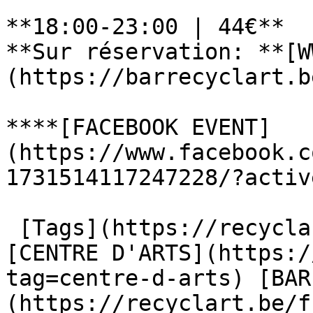
**18:00-23:00 | 44€**

**Sur réservation: **[W
(https://barrecyclart.b
****[FACEBOOK EVENT]
(https://www.facebook.c
1731514117247228/?activ
 [Tags](https://recyclart.be/fr/liste-des-tags) : 
[CENTRE D'ARTS](https:/
tag=centre-d-arts) [BAR
(https://recyclart.be/f