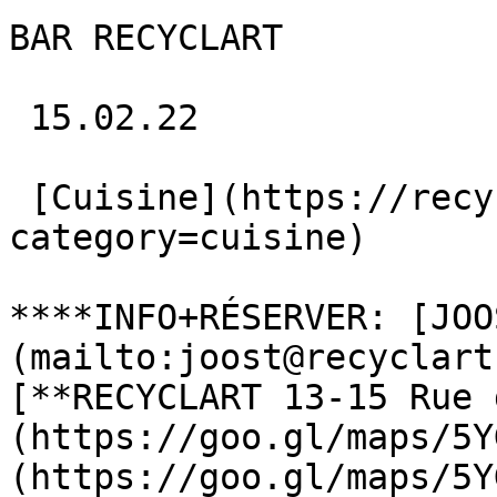
BAR RECYCLART

 15.02.22 

 [Cuisine](https://recyclart.be/fr/agenda?
category=cuisine) 

****INFO+RÉSERVER: [JOO
(mailto:joost@recyclart
[**RECYCLART 13-15 Rue 
(https://goo.gl/maps/5Y
(https://goo.gl/maps/5Y