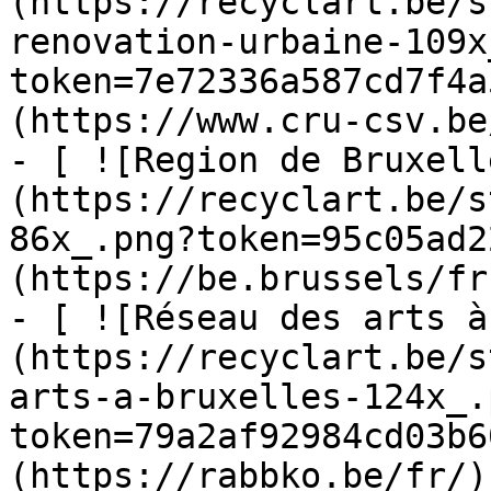
(https://recyclart.be/s
renovation-urbaine-109x
token=7e72336a587cd7f4a
(https://www.cru-csv.be/
- [ ![Region de Bruxell
(https://recyclart.be/s
86x_.png?token=95c05ad2
(https://be.brussels/fr)
- [ ![Réseau des arts à
(https://recyclart.be/s
arts-a-bruxelles-124x_.
token=79a2af92984cd03b6
(https://rabbko.be/fr/)
