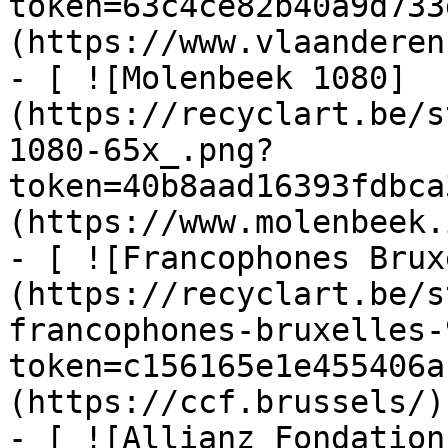
token=63c4ce82b40a9d733
(https://www.vlaanderen
- [ ![Molenbeek 1080]
(https://recyclart.be/s
1080-65x_.png?
token=40b8aad16393fdbca
(https://www.molenbeek.
- [ ![Francophones Brux
(https://recyclart.be/s
francophones-bruxelles-
token=c156165e1e455406a
(https://ccf.brussels/)

- [ ![Allianz Fondation