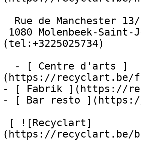
  Rue de Manchester 13/15

 1080 Molenbeek-Saint-Jean  [+32 2 502 57 34]
(tel:+3225025734)

  - [ Centre d'arts ]
(https://recyclart.be/f
- [ Fabrik ](https://re
- [ Bar resto ](https:/
 [ ![Recyclart]
(https://recyclart.be/b