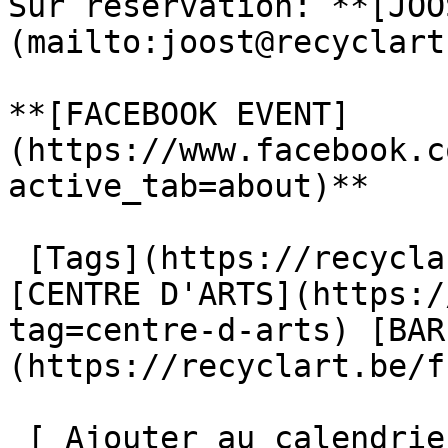
Sur réservation: **[JOO
(mailto:joost@recyclart
**[FACEBOOK EVENT]
(https://www.facebook.c
active_tab=about)**

 [Tags](https://recyclart.be/fr/liste-des-tags) : 
[CENTRE D'ARTS](https:/
tag=centre-d-arts) [BAR
(https://recyclart.be/f
 [ Ajouter au calendrier ]