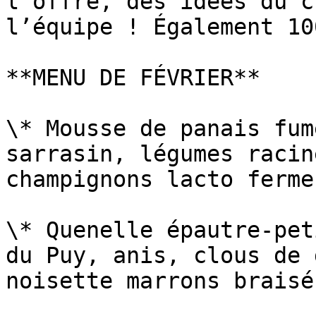
l’offre, des idées du c
l’équipe ! Également 10
**MENU DE FÉVRIER**

\* Mousse de panais fum
sarrasin, légumes racin
champignons lacto fermen
\* Quenelle épautre-pet
du Puy, anis, clous de 
noisette marrons braisés