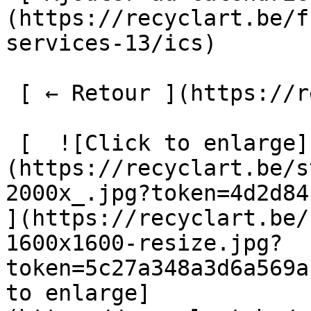
(https://recyclart.be/f
services-13/ics)

 [ ← Retour ](https://recyclart.be/fr/agenda) 

 [  ![Click to enlarge]
(https://recyclart.be/s
2000x_.jpg?token=4d2d84f
](https://recyclart.be/
1600x1600-resize.jpg?
token=5c27a348a3d6a569a
to enlarge]