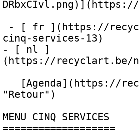
DRbxCIvl.png)](https://
 - [ fr ](https://recyclart.be/fr/agenda/menu-
cinq-services-13)

- [ nl ]
(https://recyclart.be/n
   [Agenda](https://recyclart.be/fr/agenda 
"Retour")    

MENU CINQ SERVICES 

===================
