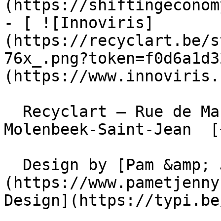
(https://shiftingeconom
- [ ![Innoviris]
(https://recyclart.be/s
76x_.png?token=f0d6a1d3
(https://www.innoviris.
  Recyclart – Rue de Manchester 13/15 , 1080 
Molenbeek-Saint-Jean  [
  Design by [Pam &amp; Jerry]
(https://www.pametjenny
Design](https://typi.be/