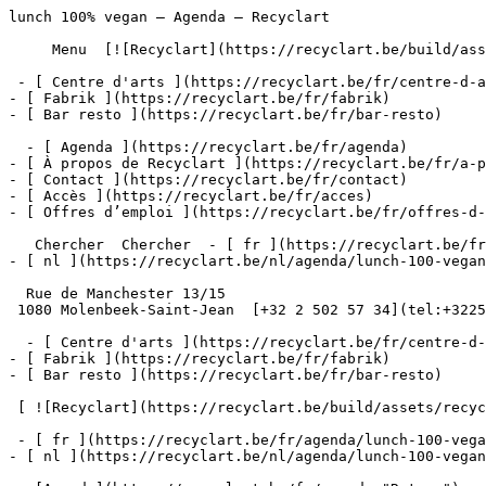
lunch 100% vegan – Agenda – Recyclart                  
     Menu  [![Recyclart](https://recyclart.be/build/assets/recyclart-alt-vuiYlMn5.png)](https://recyclart.be/fr) 

 - [ Centre d'arts ](https://recyclart.be/fr/centre-d-arts)

- [ Fabrik ](https://recyclart.be/fr/fabrik)

- [ Bar resto ](https://recyclart.be/fr/bar-resto)

  - [ Agenda ](https://recyclart.be/fr/agenda)

- [ À propos de Recyclart ](https://recyclart.be/fr/a-p
- [ Contact ](https://recyclart.be/fr/contact)

- [ Accès ](https://recyclart.be/fr/acces)

- [ Offres d’emploi ](https://recyclart.be/fr/offres-d-
   Chercher  Chercher  - [ fr ](https://recyclart.be/fr/agenda/lunch-100-vegan-26)

- [ nl ](https://recyclart.be/nl/agenda/lunch-100-vegan
  Rue de Manchester 13/15

 1080 Molenbeek-Saint-Jean  [+32 2 502 57 34](tel:+3225025734)

  - [ Centre d'arts ](https://recyclart.be/fr/centre-d-arts)

- [ Fabrik ](https://recyclart.be/fr/fabrik)

- [ Bar resto ](https://recyclart.be/fr/bar-resto)

 [ ![Recyclart](https://recyclart.be/build/assets/recyclart-DRbxCIvl.png)](https://recyclart.be/fr) 

 - [ fr ](https://recyclart.be/fr/agenda/lunch-100-vegan-26)

- [ nl ](https://recyclart.be/nl/agenda/lunch-100-vegan