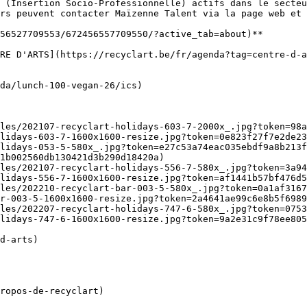
 (Insertion Socio-Professionnelle) actifs dans le secteu
rs peuvent contacter Maïzenne Talent via la page web et 
56527709553/672456557709550/?active_tab=about)**

olidays-603-7-1600x1600-resize.jpg?token=0e823f27f7e2de23
lidays-053-5-580x_.jpg?token=e27c53a74eac035ebdf9a8b213f
1b002560db130421d3b290d18420a)

les/202107-recyclart-holidays-556-7-580x_.jpg?token=3a94
lidays-556-7-1600x1600-resize.jpg?token=af1441b57bf476d5
les/202210-recyclart-bar-003-5-580x_.jpg?token=0a1af3167
r-003-5-1600x1600-resize.jpg?token=2a4641ae99c6e8b5f6989
les/202207-recyclart-holidays-747-6-580x_.jpg?token=0753
lidays-747-6-1600x1600-resize.jpg?token=9a2e31c9f78ee805
ropos-de-recyclart)
