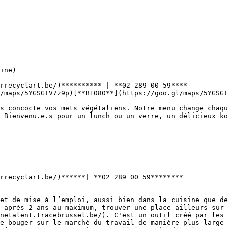
rrecyclart.be/)********** | **02 289 00 59****

/maps/5YGSGTV7z9p)[**B1080**](https://goo.gl/maps/5YGSGT
 Bienvenu.e.s pour un lunch ou un verre, un délicieux ko
rrecyclart.be/)******| **02 289 00 59********

et de mise à l’emploi, aussi bien dans la cuisine que de
 après 2 ans au maximum, trouver une place ailleurs sur 
netalent.tracebrussel.be/). C'est un outil créé par les 
e bouger sur le marché du travail de manière plus large 