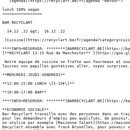
   [Agenda](https://recyclart.be/fr/agenda "Retour")    

lunch 100% vegan 

=================

BAR RECYCLART

  14.12 .22 &gt;  16.12 .22  

 [Cuisine](https://recyclart.be/fr/agenda?category=cuisine) 

****INFO+RÉSERVER: ********[BARRECYCLART.BE](https://ba
[**RECYCLART 13-15 Rue de Manchester** ](https://goo.gl
 Notre équipe de cuisine se frotte aux fourneaux et vous concocte vos mets végétaliens. Notre menu change chaque semaine selon les saisons et les idées de notre chef, 
laissez vos papilles gustatives aller, soyez surprises.
**MERCREDI-JEUDI-VENDREDI**

**12:00-15:00 LUNCH \[5-15€\]** 

**10:00-17:00 BAR**

****INFO+RÉSERVER: ********[BARRECYCLART.BE](https://ba
**ECONOMIE SOCIALE**

Bar Recyclart travaille avec des personnes dans un traj
pour les demandeurs d’emploi peu qualifiés, de pouvoir,
on utulise par exemple [Maïzenne Talent](https://maizen
Recyclart ensemble avec Tracé Bruxelles, pour pouvoir s