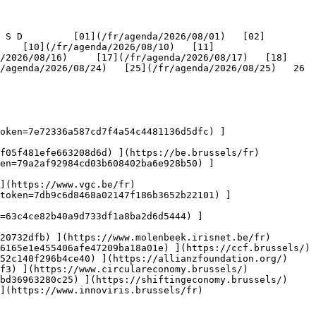
    [10](/fr/agenda/2026/08/10)   [11]
/2026/08/16)     [17](/fr/agenda/2026/08/17)   [18]
genda/2026/08/24)   [25](/fr/agenda/2026/08/25)   26   
oken=7e72336a587cd7f4a54c4481136d5dfc) ]
f05f481efe663208d6d) ](https://be.brussels/fr)

en=79a2af92984cd03b608402ba6e928b50) ]
](https://www.vgc.be/fr)

token=7db9c6d8468a02147f186b3652b22101) ]
n=63c4ce82b40a9d733df1a8ba2d6d5444) ]
20732dfb) ](https://www.molenbeek.irisnet.be/fr)

6165e1e455406afe47209ba18a01e) ](https://ccf.brussels/)

52c140f296b4ce40) ](https://allianzfoundation.org/)

f3) ](https://www.circulareconomy.brussels/)

bd36963280c25) ](https://shiftingeconomy.brussels/)

](https://www.innoviris.brussels/fr)
