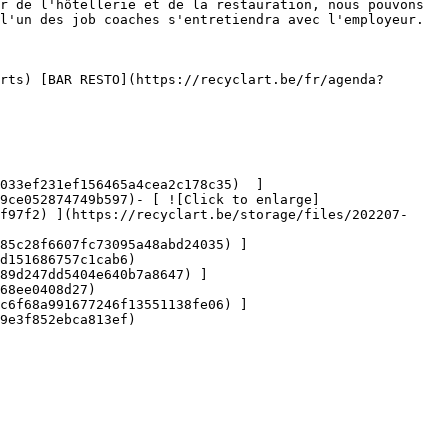
r de l'hôtellerie et de la restauration, nous pouvons 
l'un des job coaches s'entretiendra avec l'employeur.

9ce052874749b597)- [ ![Click to enlarge]
f97f2) ](https://recyclart.be/storage/files/202207-
85c28f6607fc73095a48abd24035) ]
d151686757c1cab6)

89d247dd5404e640b7a8647) ]
68ee0408d27)

c6f68a991677246f13551138fe06) ]
9e3f852ebca813ef)
