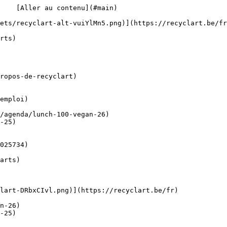
    [Aller au contenu](#main) 

ropos-de-recyclart)

emploi)

-25)

-25)
