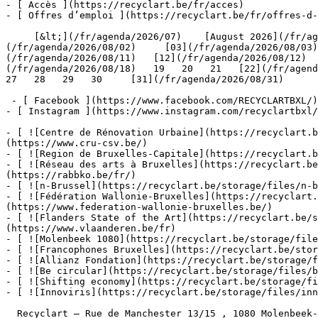
- [ Accès ](https://recyclart.be/fr/acces)

- [ Offres d’emploi ](https://recyclart.be/fr/offres-d-
     [&lt;](/fr/agenda/2026/07)    [August 2026](/fr/agenda/2026/08)    [&gt;](/fr/agenda/2026/09)    L M M J V S D         [01](/fr/agenda/2026/08/01)   [02]
(/fr/agenda/2026/08/02)     [03](/fr/agenda/2026/08/03)
(/fr/agenda/2026/08/11)   [12](/fr/agenda/2026/08/12)  
(/fr/agenda/2026/08/18)   19   20   21   [22](/fr/agenda
27   28   29   30     [31](/fr/agenda/2026/08/31)      
 - [ Facebook ](https://www.facebook.com/RECYCLARTBXL/)

- [ Instagram ](https://www.instagram.com/recyclartbxl/
- [ ![Centre de Rénovation Urbaine](https://recyclart.
(https://www.cru-csv.be/)

- [ ![Region de Bruxelles-Capitale](https://recyclart.b
- [ ![Réseau des arts à Bruxelles](https://recyclart.be
(https://rabbko.be/fr/)

- [ ![n-Brussel](https://recyclart.be/storage/files/n-b
- [ ![Fédération Wallonie-Bruxelles](https://recyclart.
(https://www.federation-wallonie-bruxelles.be/)

- [ ![Flanders State of the Art](https://recyclart.be/s
(https://www.vlaanderen.be/fr)

- [ ![Molenbeek 1080](https://recyclart.be/storage/file
- [ ![Francophones Bruxelles](https://recyclart.be/stor
- [ ![Allianz Fondation](https://recyclart.be/storage/f
- [ ![Be circular](https://recyclart.be/storage/files/b
- [ ![Shifting economy](https://recyclart.be/storage/fi
- [ ![Innoviris](https://recyclart.be/storage/files/inn
  Recyclart – Rue de Manchester 13/15 , 1080 Molenbeek-Saint-Jean  [+32 2 502 57 34]()  
