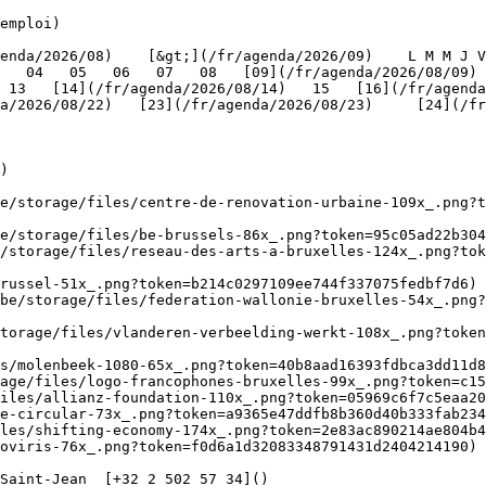
emploi)

   04   05   06   07   08   [09](/fr/agenda/2026/08/09) 
 13   [14](/fr/agenda/2026/08/14)   15   [16](/fr/agenda
/2026/08/22)   [23](/fr/agenda/2026/08/23)     [24](/fr/a
   

)

be/storage/files/centre-de-renovation-urbaine-109x_.png?t
e/storage/files/be-brussels-86x_.png?token=95c05ad22b304
/storage/files/reseau-des-arts-a-bruxelles-124x_.png?tok
russel-51x_.png?token=b214c0297109ee744f337075fedbf7d6) 
be/storage/files/federation-wallonie-bruxelles-54x_.png?
torage/files/vlanderen-verbeelding-werkt-108x_.png?toke
s/molenbeek-1080-65x_.png?token=40b8aad16393fdbca3dd11d8
age/files/logo-francophones-bruxelles-99x_.png?token=c15
iles/allianz-foundation-110x_.png?token=05969c6f7c5eaa20
e-circular-73x_.png?token=a9365e47ddfb8b360d40b333fab234
les/shifting-economy-174x_.png?token=2e83ac890214ae804b4
oviris-76x_.png?token=f0d6a1d32083348791431d2404214190) 