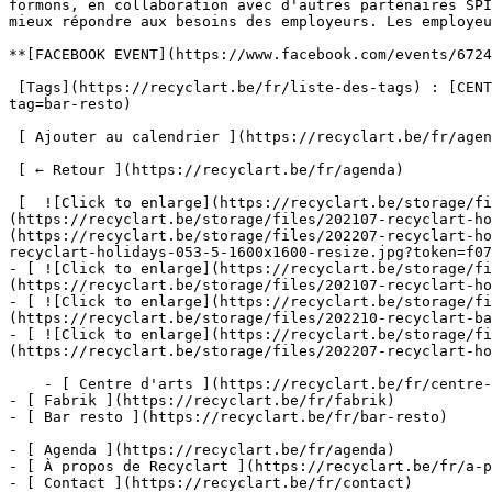
formons, en collaboration avec d'autres partenaires SPI
mieux répondre aux besoins des employeurs. Les employeu
**[FACEBOOK EVENT](https://www.facebook.com/events/6724
 [Tags](https://recyclart.be/fr/liste-des-tags) : [CENTRE D'ARTS](https://recyclart.be/fr/agenda?tag=centre-d-arts) [BAR RESTO](https://recyclart.be/fr/agenda?
tag=bar-resto) 

 [ Ajouter au calendrier ](https://recyclart.be/fr/agenda/lunch-100-vegan-26/ics)

 [ ← Retour ](https://recyclart.be/fr/agenda) 

 [  ![Click to enlarge](https://recyclart.be/storage/files/202107-recyclart-holidays-603-7-2000x_.jpg?token=98a033ef231ef156465a4cea2c178c35)  ]
(https://recyclart.be/storage/files/202107-recyclart-h
(https://recyclart.be/storage/files/202207-recyclart-ho
recyclart-holidays-053-5-1600x1600-resize.jpg?token=f07
- [ ![Click to enlarge](https://recyclart.be/storage/fi
(https://recyclart.be/storage/files/202107-recyclart-ho
- [ ![Click to enlarge](https://recyclart.be/storage/fi
(https://recyclart.be/storage/files/202210-recyclart-ba
- [ ![Click to enlarge](https://recyclart.be/storage/fi
(https://recyclart.be/storage/files/202207-recyclart-ho
    - [ Centre d'arts ](https://recyclart.be/fr/centre-d-arts)

- [ Fabrik ](https://recyclart.be/fr/fabrik)

- [ Bar resto ](https://recyclart.be/fr/bar-resto)

- [ Agenda ](https://recyclart.be/fr/agenda)

- [ À propos de Recyclart ](https://recyclart.be/fr/a-p
- [ Contact ](https://recyclart.be/fr/contact)
