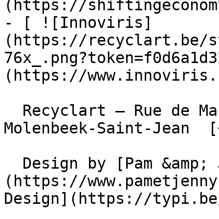
(https://shiftingeconom
- [ ![Innoviris]
(https://recyclart.be/s
76x_.png?token=f0d6a1d3
(https://www.innoviris.
  Recyclart – Rue de Manchester 13/15 , 1080 
Molenbeek-Saint-Jean  [
  Design by [Pam &amp; Jerry]
(https://www.pametjenny
Design](https://typi.be/