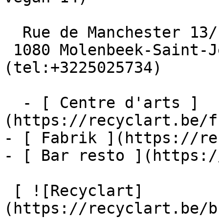
  Rue de Manchester 13/15

 1080 Molenbeek-Saint-Jean  [+32 2 502 57 34]
(tel:+3225025734)

  - [ Centre d'arts ]
(https://recyclart.be/f
- [ Fabrik ](https://re
- [ Bar resto ](https:/
 [ ![Recyclart]
(https://recyclart.be/b