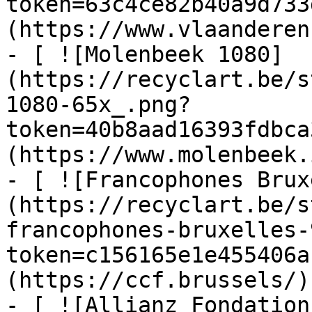
token=63c4ce82b40a9d733
(https://www.vlaanderen
- [ ![Molenbeek 1080]
(https://recyclart.be/s
1080-65x_.png?
token=40b8aad16393fdbca
(https://www.molenbeek.
- [ ![Francophones Brux
(https://recyclart.be/s
francophones-bruxelles-
token=c156165e1e455406a
(https://ccf.brussels/)

- [ ![Allianz Fondation