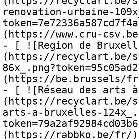
(https://recyclart.be/s
renovation-urbaine-109x
token=7e72336a587cd7f4a
(https://www.cru-csv.be/
- [ ![Region de Bruxell
(https://recyclart.be/s
86x_.png?token=95c05ad2
(https://be.brussels/fr)
- [ ![Réseau des arts à
(https://recyclart.be/s
arts-a-bruxelles-124x_.
token=79a2af92984cd03b6
(https://rabbko.be/fr/)
