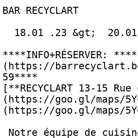
BAR RECYCLART

  18.01 .23 &gt;  20.01 .23  

****INFO+RÉSERVER: ****
(https://barrecyclart.b
59****

[**RECYCLART 13-15 Rue 
(https://goo.gl/maps/5Y
(https://goo.gl/maps/5Y
 Notre équipe de cuisine se frotte aux fourneaux 