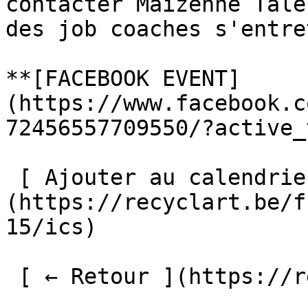
contacter Maïzenne Tale
des job coaches s'entre
**[FACEBOOK EVENT]
(https://www.facebook.c
72456557709550/?active_
 [ Ajouter au calendrier ]
(https://recyclart.be/f
15/ics)

 [ ← Retour ](https://recyclart.be/fr/agenda) 
