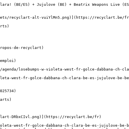
BE/ES) + Jujulove (BE) + Beatrix Weapons Live (ES) + GOMAR (BE/
ropos-de-recyclart)

emploi)

leta-west-fr-golce-dabbana-ch-clara-be-es-jujulove-be-be