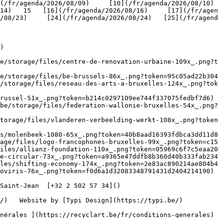
(/fr/agenda/2026/08/09)     [10](/fr/agenda/2026/08/10)
4)   15   [16](/fr/agenda/2026/08/16)     [17](/fr/agenda
/08/23)     [24](/fr/agenda/2026/08/24)   [25](/fr/agend
)

be/storage/files/centre-de-renovation-urbaine-109x_.png?t
e/storage/files/be-brussels-86x_.png?token=95c05ad22b304
/storage/files/reseau-des-arts-a-bruxelles-124x_.png?tok
russel-51x_.png?token=b214c0297109ee744f337075fedbf7d6) 
be/storage/files/federation-wallonie-bruxelles-54x_.png?
torage/files/vlanderen-verbeelding-werkt-108x_.png?toke
s/molenbeek-1080-65x_.png?token=40b8aad16393fdbca3dd11d8
age/files/logo-francophones-bruxelles-99x_.png?token=c15
iles/allianz-foundation-110x_.png?token=05969c6f7c5eaa20
e-circular-73x_.png?token=a9365e47ddfb8b360d40b333fab234
les/shifting-economy-174x_.png?token=2e83ac890214ae804b4
oviris-76x_.png?token=f0d6a1d32083348791431d2404214190) 