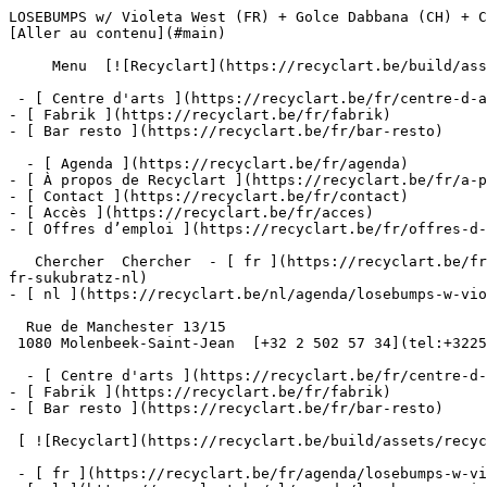
LOSEBUMPS w/ Violeta West (FR) + Golce Dabbana (CH) + Clara! (
[Aller au contenu](#main) 

     Menu  [![Recyclart](https://recyclart.be/build/assets/recyclart-alt-vuiYlMn5.png)](https://recyclart.be/fr) 

 - [ Centre d'arts ](https://recyclart.be/fr/centre-d-arts)

- [ Fabrik ](https://recyclart.be/fr/fabrik)

- [ Bar resto ](https://recyclart.be/fr/bar-resto)

  - [ Agenda ](https://recyclart.be/fr/agenda)

- [ À propos de Recyclart ](https://recyclart.be/fr/a-p
- [ Contact ](https://recyclart.be/fr/contact)

- [ Accès ](https://recyclart.be/fr/acces)

- [ Offres d’emploi ](https://recyclart.be/fr/offres-d-
   Chercher  Chercher  - [ fr ](https://recyclart.be/fr/agenda/losebumps-w-violeta-west-fr-golce-dabbana-ch-clara-be-es-jujulove-be-beatrix-weapons-live-es-gomar-be-
fr-sukubratz-nl)

- [ nl ](https://recyclart.be/nl/agenda/losebumps-w-vio
  Rue de Manchester 13/15

 1080 Molenbeek-Saint-Jean  [+32 2 502 57 34](tel:+3225025734)

  - [ Centre d'arts ](https://recyclart.be/fr/centre-d-arts)

- [ Fabrik ](https://recyclart.be/fr/fabrik)

- [ Bar resto ](https://recyclart.be/fr/bar-resto)

 [ ![Recyclart](https://recyclart.be/build/assets/recyclart-DRbxCIvl.png)](https://recyclart.be/fr) 

 - [ fr ](https://recyclart.be/fr/agenda/losebumps-w-violeta-west-fr-golce-dabbana-ch-clara-be-es-jujulove-be-beatrix-weapons-live-es-gomar-be-fr-sukubratz-nl)
