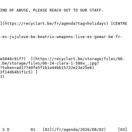
IND OF ABUSE, PLEASE REACH OUT TO OUR STAFF. 
.be/storage/files/06-24-clara-1-580x_.jpg?
?token=ad17740fe5f1b1a44bb15722e23e25e6)

3f14d64b1f1c5) ]
1)
