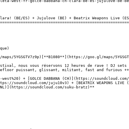
leta-west-fr-golce-dabbana-ch-clara-be-es-jujulove-be-be
lara! (BE/ES) + Jujulove (BE) + Beatrix Weapons Live (ES
========================================================
/maps/5YGSGTV7z9p)[**B1080**](https://goo.gl/maps/5YGSGT
efloor puissant, glissant, militant, fast and furious ++
-west%20) + [GOLCE DABBANA (CH)](https://soundcloud.com/
tps://soundcloud.com/juju10v3) + [BEATRIX WEAPONS LIVE (
NL)](https://soundcloud.com/suku-bratz)**
