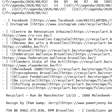
(/fr/agenda/2026/08/03)   04   05   06   07   08   [09]
(/fr/agenda/2026/08/12)   13   [14](/fr/agenda/2026/08/1
21   [22](/fr/agenda/2026/08/22)   [23](/fr/agenda/2026
(/fr/agenda/2026/08/31)         

 - [ Facebook ](https://www.facebook.com/RECYCLARTBXL/)

- [ Instagram ](https://www.instagram.com/recyclartbxl/
- [ ![Centre de Rénovation Urbaine](https://recyclart.
(https://www.cru-csv.be/)

- [ ![Region de Bruxelles-Capitale](https://recyclart.b
- [ ![Réseau des arts à Bruxelles](https://recyclart.be
(https://rabbko.be/fr/)

- [ ![n-Brussel](https://recyclart.be/storage/files/n-b
- [ ![Fédération Wallonie-Bruxelles](https://recyclart.
(https://www.federation-wallonie-bruxelles.be/)

- [ ![Flanders State of the Art](https://recyclart.be/s
(https://www.vlaanderen.be/fr)

- [ ![Molenbeek 1080](https://recyclart.be/storage/file
- [ ![Francophones Bruxelles](https://recyclart.be/stor
- [ ![Allianz Fondation](https://recyclart.be/storage/f
- [ ![Be circular](https://recyclart.be/storage/files/b
- [ ![Shifting economy](https://recyclart.be/storage/fi
- [ ![Innoviris](https://recyclart.be/storage/files/inn
  Recyclart – Rue de Manchester 13/15 , 1080 Molenbeek-Saint-Jean  [+32 2 502 57 34]()  

  Design by [Pam &amp; Jerry](https://www.pametjenny.be/)   Website by [Typi Design](https://typi.be/)  

  TVA BE 0462.375.838, RPM Bruxelles  - [ Conditions générales ](https://recyclart.be/fr/conditions-generales)
