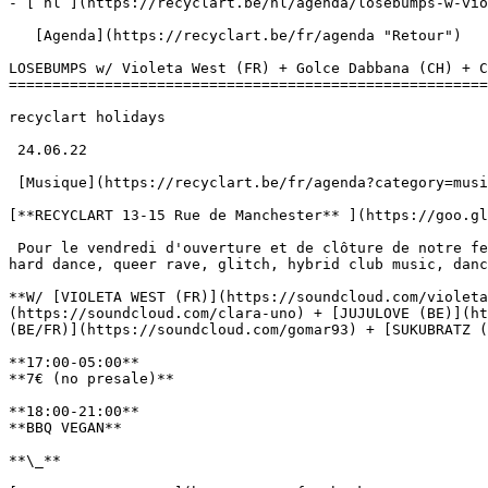
- [ nl ](https://recyclart.be/nl/agenda/losebumps-w-vio
   [Agenda](https://recyclart.be/fr/agenda "Retour")    

LOSEBUMPS w/ Violeta West (FR) + Golce Dabbana (CH) + C
=======================================================
recyclart holidays

 24.06.22 

 [Musique](https://recyclart.be/fr/agenda?category=musique) 

[**RECYCLART 13-15 Rue de Manchester** ](https://goo.gl
 Pour le vendredi d'ouverture et de clôture de notre festival, nous vous réservons 12 heures de rave ! DJ sets et live music - deconstructed club, reggaetonerras, 
hard dance, queer rave, glitch, hybrid club music, danc
**W/ [VIOLETA WEST (FR)](https://soundcloud.com/violeta
(https://soundcloud.com/clara-uno) + [JUJULOVE (BE)](ht
(BE/FR)](https://soundcloud.com/gomar93) + [SUKUBRATZ (
**17:00-05:00**

**7€ (no presale)**

**18:00-21:00**

**BBQ VEGAN**

**\_**
