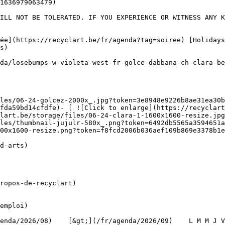
1636979063479)

ILL NOT BE TOLERATED. IF YOU EXPERIENCE OR WITNESS ANY K
s) 

fda59bd14cfdfe)- [ ![Click to enlarge](https://recyclart
lart.be/storage/files/06-24-clara-1-1600x1600-resize.jpg
les/thumbnail-jujulr-580x_.png?token=6492db5565a3594651a
00x1600-resize.png?token=f8fcd2006b036aef109b869e3378b1e
ropos-de-recyclart)

emploi)
