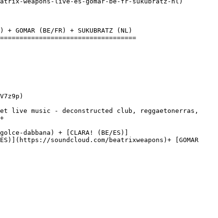
atrix-weapons-live-es-gomar-be-fr-sukubratz-nl)

) + GOMAR (BE/FR) + SUKUBRATZ (NL) 

===================================

V7z9p)

+

golce-dabbana) + [CLARA! (BE/ES)]
ES)](https://soundcloud.com/beatrixweapons)+ [GOMAR 