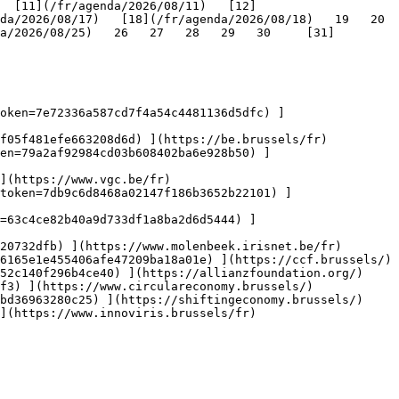
   [11](/fr/agenda/2026/08/11)   [12]
/2026/08/17)   [18](/fr/agenda/2026/08/18)   19   20   
a/2026/08/25)   26   27   28   29   30     [31]
oken=7e72336a587cd7f4a54c4481136d5dfc) ]
f05f481efe663208d6d) ](https://be.brussels/fr)

en=79a2af92984cd03b608402ba6e928b50) ]
](https://www.vgc.be/fr)

token=7db9c6d8468a02147f186b3652b22101) ]
n=63c4ce82b40a9d733df1a8ba2d6d5444) ]
20732dfb) ](https://www.molenbeek.irisnet.be/fr)

6165e1e455406afe47209ba18a01e) ](https://ccf.brussels/)

52c140f296b4ce40) ](https://allianzfoundation.org/)

f3) ](https://www.circulareconomy.brussels/)

bd36963280c25) ](https://shiftingeconomy.brussels/)

](https://www.innoviris.brussels/fr)
