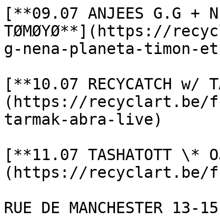
[**09.07 ANJEES G.G + N
TØMØYØ**](https://recyc
g-nena-planeta-timon-et
[**10.07 RECYCATCH w/ T
(https://recyclart.be/f
tarmak-abra-live)

[**11.07 TASHATOTT \* O
(https://recyclart.be/f
RUE DE MANCHESTER 13-15