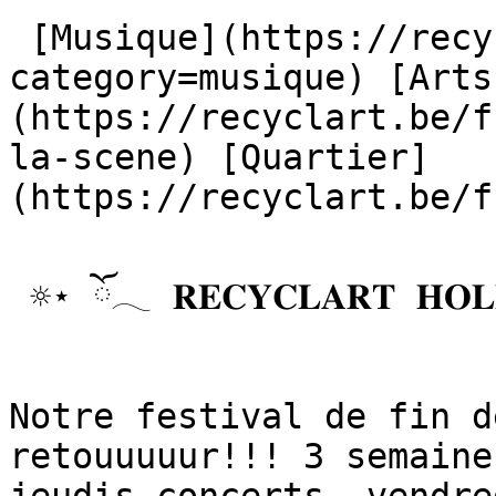
 [Musique](https://recyclart.be/fr/agenda?
category=musique) [Arts
(https://recyclart.be/f
la-scene) [Quartier]
(https://recyclart.be/fr
 ☼⋆ ོ𓂃 𝐑𝐄𝐂𝐘𝐂𝐋𝐀𝐑𝐓 𝐇𝐎𝐋𝐈𝐃𝐀𝐘𝐒 𝟐𝟎𝟐𝟔 𓂃 ོ⋆☼

Notre festival de fin d
retouuuuur!!! 3 semaine