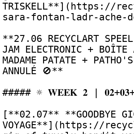
TRISKELL**](https://rec
sara-fontan-ladr-ache-d
**27.06 RECYCLART SPEEL
JAM ELECTRONIC + BOÎTE 
MADAME PATATE + PATHO'S
ANNULÉ 🚫**

##### ☼ 𝐖𝐄𝐄𝐊 𝟐 | 𝟎𝟐+𝟎𝟑+𝟎
[**02.07** **GOODBYE GI
VOYAGE**](https://recyc