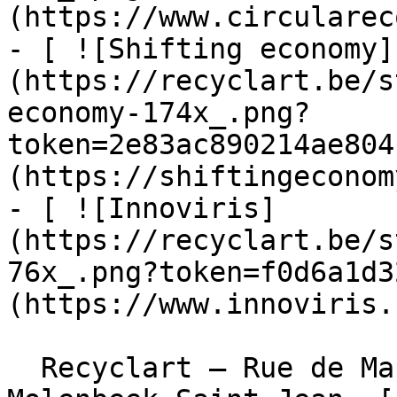
(https://www.circularec
- [ ![Shifting economy]
(https://recyclart.be/s
economy-174x_.png?
token=2e83ac890214ae804
(https://shiftingeconom
- [ ![Innoviris]
(https://recyclart.be/s
76x_.png?token=f0d6a1d3
(https://www.innoviris.
  Recyclart – Rue de Manchester 13/15 , 1080 