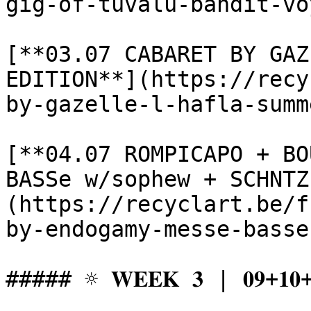
gig-of-tuvalu-bandit-vo
[**03.07 CABARET BY GAZ
EDITION**](https://recy
by-gazelle-l-hafla-summ
[**04.07 ROMPICAPO + BO
BASSe w/sophew + SCHNTZ
(https://recyclart.be/f
by-endogamy-messe-basse
##### ☼ 𝐖𝐄𝐄𝐊 𝟑 | 𝟎𝟗+𝟏𝟎+𝟏