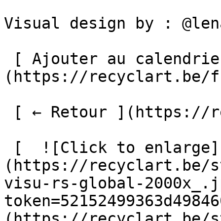
Visual design by : @len
 [ Ajouter au calendrier ]
(https://recyclart.be/f
 [ ← Retour ](https://recyclart.be/fr/agenda) 

 [  ![Click to enlarge]
(https://recyclart.be/s
visu-rs-global-2000x_.j
token=52152499363d49846
(https://recyclart.be/s