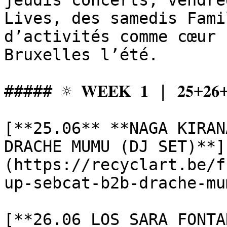
jeudis concerts, vendre
Lives, des samedis Fami
d’activités comme cœur 
Bruxelles l’été.

##### ☼ 𝐖𝐄𝐄𝐊 𝟏 | 𝟐𝟓+𝟐𝟔+𝟐
[**25.06** **NAGA KIRAN
DRACHE MUMU (DJ SET)**]
(https://recyclart.be/f
up-sebcat-b2b-drache-mu
[**26.06 LOS SARA FONTA