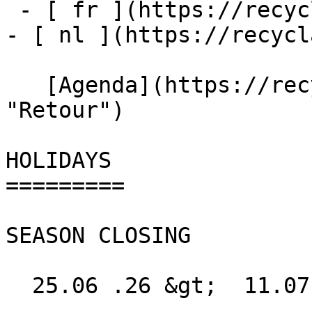
 - [ fr ](https://recyclart.be/fr/agenda/holidays)

- [ nl ](https://recycl
   [Agenda](https://recyclart.be/fr/agenda 
"Retour")    

HOLIDAYS 

=========

SEASON CLOSING

  25.06 .26 &gt;  11.07 .26  
