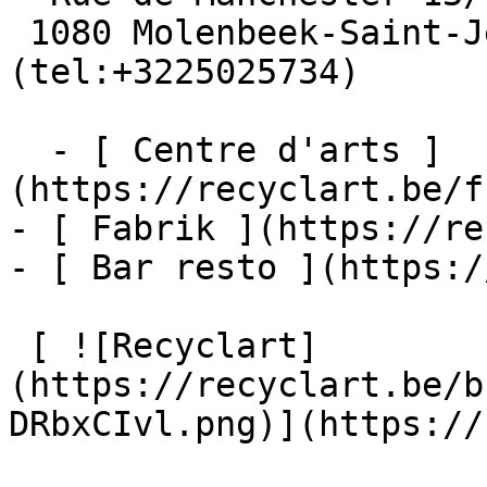
 1080 Molenbeek-Saint-Jean  [+32 2 502 57 34]
(tel:+3225025734)

  - [ Centre d'arts ]
(https://recyclart.be/f
- [ Fabrik ](https://re
- [ Bar resto ](https:/
 [ ![Recyclart]
(https://recyclart.be/b
DRbxCIvl.png)](https://