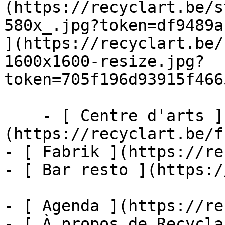
(https://recyclart.be/s
580x_.jpg?token=df9489a
](https://recyclart.be/
1600x1600-resize.jpg?
token=705f196d93915f466
    - [ Centre d'arts ]
(https://recyclart.be/f
- [ Fabrik ](https://re
- [ Bar resto ](https:/
- [ Agenda ](https://re
- [ À propos de Recycla