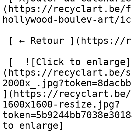
(https://recyclart.be/f
hollywood-boulev-art/ics
 [ ← Retour ](https://recyclart.be/fr/agenda) 

 [  ![Click to enlarge]
(https://recyclart.be/s
2000x_.jpg?token=8dacbb1
](https://recyclart.be/
1600x1600-resize.jpg?
token=5b9244bb7038e3018
to enlarge]