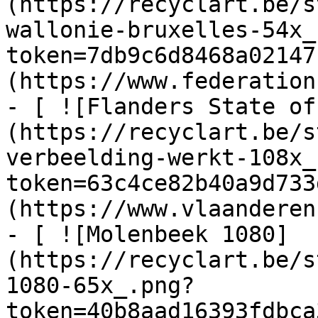
(https://recyclart.be/s
wallonie-bruxelles-54x_
token=7db9c6d8468a02147
(https://www.federation
- [ ![Flanders State of
(https://recyclart.be/s
verbeelding-werkt-108x_
token=63c4ce82b40a9d733
(https://www.vlaanderen
- [ ![Molenbeek 1080]
(https://recyclart.be/s
1080-65x_.png?
token=40b8aad16393fdbca