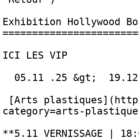
Exhibition Hollywood Bo
=======================
ICI LES VIP

  05.11 .25 &gt;  19.12 .25  

 [Arts plastiques](https://recyclart.be/fr/agenda?
category=arts-plastiques
**5.11 VERNISSAGE | 18: