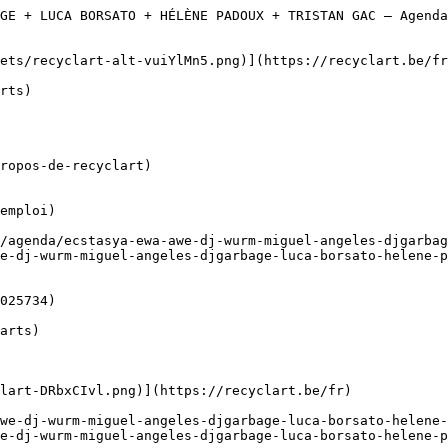
GE + LUCA BORSATO + HÉLÈNE PADOUX + TRISTAN GAC – Agend
ropos-de-recyclart)

emploi)

e-dj-wurm-miguel-angeles-djgarbage-luca-borsato-helene-p
e-dj-wurm-miguel-angeles-djgarbage-luca-borsato-helene-p