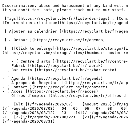
Discrimination, abuse and harassment of any kind will n
If you don't feel safe, please reach out to our staff. 
 [Tags](https://recyclart.be/fr/liste-des-tags) : [Concert](https://recyclart.be/fr/agenda?tag=concert) [Spectacle](https://recyclart.be/fr/agenda?tag=spectacle) 
[Intervention artistique](https://recyclart.be/fr/agend
 [ Ajouter au calendrier ](https://recyclart.be/fr/agenda/ecstasya-ewa-awe-dj-wurm-miguel-angeles-djgarbage-luca-borsato-helene-padoux-tristan-gac/ics)

 [ ← Retour ](https://recyclart.be/fr/agenda) 

 [  ![Click to enlarge](https://recyclart.be/storage/files/thumbnail-poster-recyclart-digital-2000x_.jpg?token=6289e92fc2f650c086b73ceaa7de9eeb)  ]
(https://recyclart.be/storage/files/thumbnail-poster-re
    - [ Centre d'arts ](https://recyclart.be/fr/centre-d-arts)

- [ Fabrik ](https://recyclart.be/fr/fabrik)

- [ Bar resto ](https://recyclart.be/fr/bar-resto)

- [ Agenda ](https://recyclart.be/fr/agenda)

- [ À propos de Recyclart ](https://recyclart.be/fr/a-p
- [ Contact ](https://recyclart.be/fr/contact)

- [ Accès ](https://recyclart.be/fr/acces)

- [ Offres d’emploi ](https://recyclart.be/fr/offres-d-
     [&lt;](/fr/agenda/2026/07)    [August 2026](/fr/agenda/2026/08)    [&gt;](/fr/agenda/2026/09)    L M M J V S D         01   [02](/fr/agenda/2026/08/02)     [03]
(/fr/agenda/2026/08/03)   04   05   06   07   08   [09]
(/fr/agenda/2026/08/12)   13   [14](/fr/agenda/2026/08/1
21   [22](/fr/agenda/2026/08/22)   [23](/fr/agenda/2026
(/fr/agenda/2026/08/31)         
