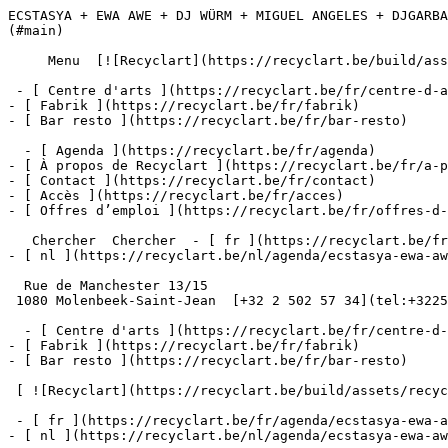
ECSTASYA + EWA AWE + DJ WÜRM + MIGUEL ANGELES + DJGARBA
(#main) 

     Menu  [![Recyclart](https://recyclart.be/build/assets/recyclart-alt-vuiYlMn5.png)](https://recyclart.be/fr) 

 - [ Centre d'arts ](https://recyclart.be/fr/centre-d-arts)

- [ Fabrik ](https://recyclart.be/fr/fabrik)

- [ Bar resto ](https://recyclart.be/fr/bar-resto)

  - [ Agenda ](https://recyclart.be/fr/agenda)

- [ À propos de Recyclart ](https://recyclart.be/fr/a-p
- [ Contact ](https://recyclart.be/fr/contact)

- [ Accès ](https://recyclart.be/fr/acces)

- [ Offres d’emploi ](https://recyclart.be/fr/offres-d-
   Chercher  Chercher  - [ fr ](https://recyclart.be/fr/agenda/ecstasya-ewa-awe-dj-wurm-miguel-angeles-djgarbage-luca-borsato-helene-padoux-tristan-gac)

- [ nl ](https://recyclart.be/nl/agenda/ecstasya-ewa-aw
  Rue de Manchester 13/15

 1080 Molenbeek-Saint-Jean  [+32 2 502 57 34](tel:+3225025734)

  - [ Centre d'arts ](https://recyclart.be/fr/centre-d-arts)

- [ Fabrik ](https://recyclart.be/fr/fabrik)

- [ Bar resto ](https://recyclart.be/fr/bar-resto)

 [ ![Recyclart](https://recyclart.be/build/assets/recyclart-DRbxCIvl.png)](https://recyclart.be/fr) 

 - [ fr ](https://recyclart.be/fr/agenda/ecstasya-ewa-awe-dj-wurm-miguel-angeles-djgarbage-luca-borsato-helene-padoux-tristan-gac)

- [ nl ](https://recyclart.be/nl/agenda/ecstasya-ewa-aw