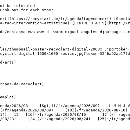
ot be tolerated. 

Look out for each other.

a?tag=intervention-artistique) [CENTRE D'ARTS](https://r
cyclart-digital-1600x1600-resize.jpg?token=3546a92ae177d
ropos-de-recyclart)

emploi)

(/fr/agenda/2026/08/09)     [10](/fr/agenda/2026/08/10)
4)   15   [16](/fr/agenda/2026/08/16)     [17](/fr/agenda
/08/23)     [24](/fr/agenda/2026/08/24)   [25](/fr/agend