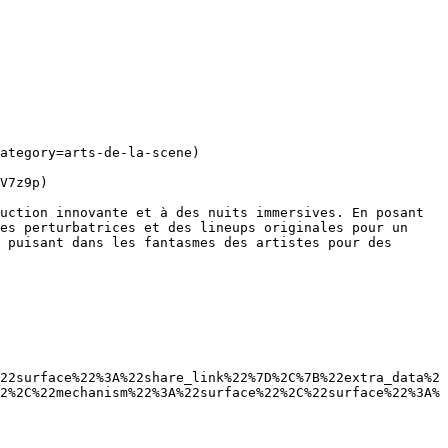
V7z9p)

es perturbatrices et des lineups originales pour un 
 puisant dans les fantasmes des artistes pour des 
22surface%22%3A%22share_link%22%7D%2C%7B%22extra_data%2
2%2C%22mechanism%22%3A%22surface%22%2C%22surface%22%3A%