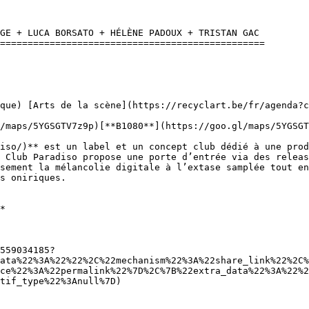
GE + LUCA BORSATO + HÉLÈNE PADOUX + TRISTAN GAC 

================================================

/maps/5YGSGTV7z9p)[**B1080**](https://goo.gl/maps/5YGSGT
 Club Paradiso propose une porte d’entrée via des releas
sement la mélancolie digitale à l’extase samplée tout en
s oniriques.

*

559034185?
ata%22%3A%22%22%2C%22mechanism%22%3A%22share_link%22%2C%
ce%22%3A%22permalink%22%7D%2C%7B%22extra_data%22%3A%22%2
tif_type%22%3Anull%7D)
