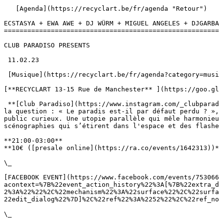
   [Agenda](https://recyclart.be/fr/agenda "Retour")    

ECSTASYA + EWA AWE + DJ WÜRM + MIGUEL ANGELES + DJGARBA
=======================================================
CLUB PARADISO PRESENTS

 11.02.23 

 [Musique](https://recyclart.be/fr/agenda?category=musique) [Arts de la scène](https://recyclart.be/fr/agenda?category=arts-de-la-scene) 

[**RECYCLART 13-15 Rue de Manchester** ](https://goo.gl
 **[Club Paradiso](https://www.instagram.com/_clubparadiso/)** est un label et un concept club dédié à une production innovante et à des nuits immersives. En posant 
la question : « Le paradis est-il par défaut perdu ? »,
public curieux. Une utopie parallèle qui mêle harmonieu
scénographies qui s’étirent dans l'espace et des flashe
**21:00-03:00**

**10€ ([presale online](https://ra.co/events/1642313))*
\_

[FACEBOOK EVENT](https://www.facebook.com/events/753066
acontext=%7B%22event_action_history%22%3A[%7B%22extra_d
2%3A%22%22%2C%22mechanism%22%3A%22surface%22%2C%22surfa
22edit_dialog%22%7D]%2C%22ref%22%3A%2252%22%2C%22ref_no
\_
