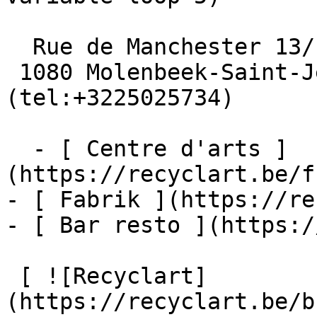
  Rue de Manchester 13/15

 1080 Molenbeek-Saint-Jean  [+32 2 502 57 34]
(tel:+3225025734)

  - [ Centre d'arts ]
(https://recyclart.be/f
- [ Fabrik ](https://re
- [ Bar resto ](https:/
 [ ![Recyclart]
(https://recyclart.be/b