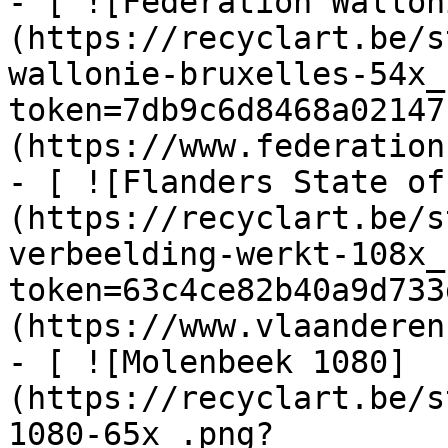
- [ ![Fédération Wallon
(https://recyclart.be/s
wallonie-bruxelles-54x_
token=7db9c6d8468a02147
(https://www.federation
- [ ![Flanders State of
(https://recyclart.be/s
verbeelding-werkt-108x_
token=63c4ce82b40a9d733
(https://www.vlaanderen
- [ ![Molenbeek 1080]
(https://recyclart.be/s
1080-65x_.png?