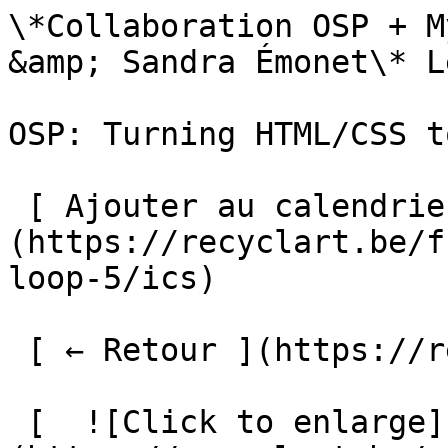
\*Collaboration OSP + M
&amp; Sandra Émonet\* L
OSP: Turning HTML/CSS t
 [ Ajouter au calendrier ]
(https://recyclart.be/f
loop-5/ics)

 [ ← Retour ](https://recyclart.be/fr/agenda) 

 [  ![Click to enlarge]