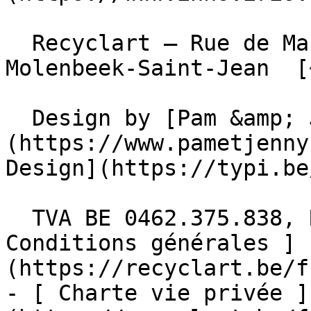
  Recyclart – Rue de Manchester 13/15 , 1080 
Molenbeek-Saint-Jean  [
  Design by [Pam &amp; Jerry]
(https://www.pametjenny
Design](https://typi.be/
  TVA BE 0462.375.838, RPM Bruxelles  - [ 
Conditions générales ]
(https://recyclart.be/f
- [ Charte vie privée ]