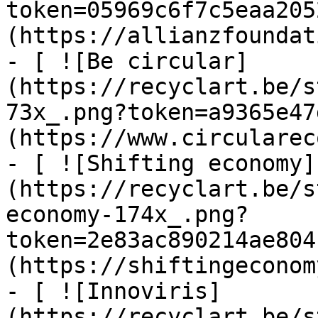
token=05969c6f7c5eaa205
(https://allianzfoundat
- [ ![Be circular]
(https://recyclart.be/s
73x_.png?token=a9365e47
(https://www.circularec
- [ ![Shifting economy]
(https://recyclart.be/s
economy-174x_.png?
token=2e83ac890214ae804
(https://shiftingeconom
- [ ![Innoviris]
(https://recyclart.be/s