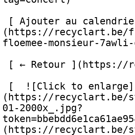
 [ Ajouter au calendrier ]
(https://recyclart.be/f
floemee-monsieur-7awli-
 [ ← Retour ](https://recyclart.be/fr/agenda) 

 [  ![Click to enlarge]
(https://recyclart.be/s
01-2000x_.jpg?
token=bbebdd6e1ca61ae95
(https://recyclart.be/s