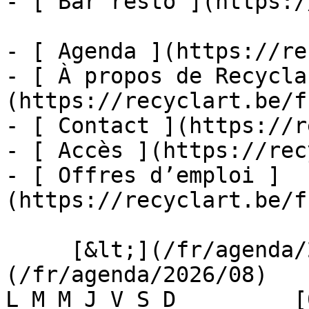
- [ Bar resto ](https:/
- [ Agenda ](https://re
- [ À propos de Recycla
(https://recyclart.be/f
- [ Contact ](https://r
- [ Accès ](https://rec
- [ Offres d’emploi ]
(https://recyclart.be/f
     [&lt;](/fr/agenda/2026/07)    [August 2026]
(/fr/agenda/2026/08)    [
L M M J V S D         [0