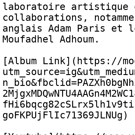
laboratoire artistique 
collaborations, notamme
anglais Adam Paris et l
Moufadhel Adhoum.

[Album Link](https://mo
utm_source=ig&utm_mediu
n_bio&fbclid=PAZXh0bgNh
2MjgxMDQwNTU4AAGn4M2WC1
fHi6bqcg82cSLrx5lh1v9ti
goFKPUjFlIc71369JLNUg)
