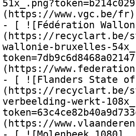
51x_.png?token=b214c029
(https://www.vgc.be/fr)

- [ ![Fédération Wallon
(https://recyclart.be/s
wallonie-bruxelles-54x_
token=7db9c6d8468a02147
(https://www.federation
- [ ![Flanders State of
(https://recyclart.be/s
verbeelding-werkt-108x_
token=63c4ce82b40a9d733
(https://www.vlaanderen
- [ ![Molenbeek 1080]