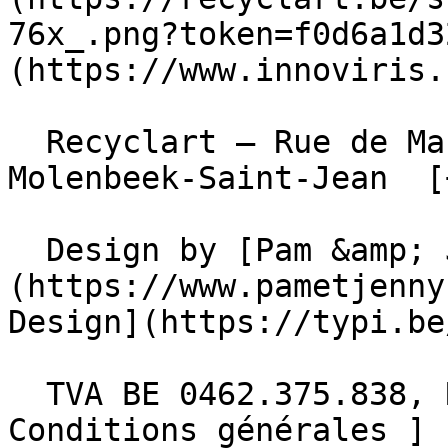
76x_.png?token=f0d6a1d3
(https://www.innoviris.
  Recyclart – Rue de Manchester 13/15 , 1080 
Molenbeek-Saint-Jean  [
  Design by [Pam &amp; Jerry]
(https://www.pametjenny
Design](https://typi.be/
  TVA BE 0462.375.838, RPM Bruxelles  - [ 
Conditions générales ]