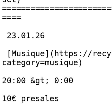
=======================
====

 23.01.26 

 [Musique](https://recyclart.be/fr/agenda?
category=musique) 

20:00 &gt; 0:00

10€ presales
