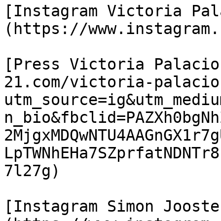
[Instagram Victoria Pal
(https://www.instagram.
[Press Victoria Palacio
21.com/victoria-palacio
utm_source=ig&utm_mediu
n_bio&fbclid=PAZXh0bgNh
2MjgxMDQwNTU4AAGnGX1r7g
LpTWNhEHa7SZprfatNDNTr8
7l27g)

[Instagram Simon Jooste