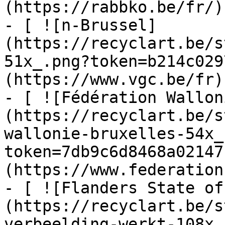
(https://rabbko.be/fr/)

- [ ![n-Brussel]
(https://recyclart.be/s
51x_.png?token=b214c029
(https://www.vgc.be/fr)

- [ ![Fédération Wallon
(https://recyclart.be/s
wallonie-bruxelles-54x_
token=7db9c6d8468a02147
(https://www.federation
- [ ![Flanders State of
(https://recyclart.be/s
verbeelding-werkt-108x_