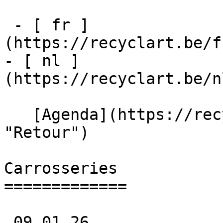
 - [ fr ]
(https://recyclart.be/f
- [ nl ]
(https://recyclart.be/n
   [Agenda](https://recyclart.be/fr/agenda 
"Retour")    

Carrosseries 

=============

 09.01.26 
