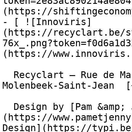
token=2e83ac890214ae804
(https://shiftingeconom
- [ ![Innoviris]
(https://recyclart.be/s
76x_.png?token=f0d6a1d3
(https://www.innoviris.
  Recyclart – Rue de Manchester 13/15 , 1080 
Molenbeek-Saint-Jean  [
  Design by [Pam &amp; Jerry]
(https://www.pametjenny
Design](https://typi.be/