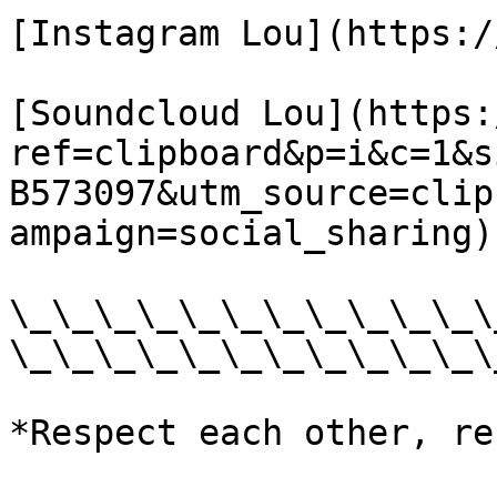
[Instagram Lou](https:/
[Soundcloud Lou](https:
ref=clipboard&p=i&c=1&s
B573097&utm_source=clip
ampaign=social_sharing)

\_\_\_\_\_\_\_\_\_\_\_\
\_\_\_\_\_\_\_\_\_\_\_\
*Respect each other, re