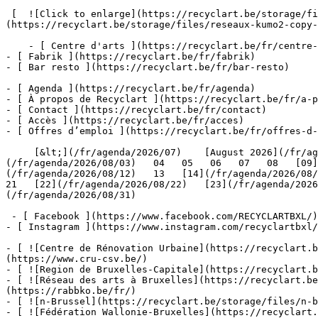
 [  ![Click to enlarge](https://recyclart.be/storage/files/reseaux-kumo2-copy-2000x_.png?token=465cb0d93b784bd5e3498979187e0c9c)  ]
(https://recyclart.be/storage/files/reseaux-kumo2-copy-
    - [ Centre d'arts ](https://recyclart.be/fr/centre-d-arts)

- [ Fabrik ](https://recyclart.be/fr/fabrik)

- [ Bar resto ](https://recyclart.be/fr/bar-resto)

- [ Agenda ](https://recyclart.be/fr/agenda)

- [ À propos de Recyclart ](https://recyclart.be/fr/a-p
- [ Contact ](https://recyclart.be/fr/contact)

- [ Accès ](https://recyclart.be/fr/acces)

- [ Offres d’emploi ](https://recyclart.be/fr/offres-d-
     [&lt;](/fr/agenda/2026/07)    [August 2026](/fr/agenda/2026/08)    [&gt;](/fr/agenda/2026/09)    L M M J V S D         01   [02](/fr/agenda/2026/08/02)     [03]
(/fr/agenda/2026/08/03)   04   05   06   07   08   [09]
(/fr/agenda/2026/08/12)   13   [14](/fr/agenda/2026/08/1
21   [22](/fr/agenda/2026/08/22)   [23](/fr/agenda/2026
(/fr/agenda/2026/08/31)         

 - [ Facebook ](https://www.facebook.com/RECYCLARTBXL/)

- [ Instagram ](https://www.instagram.com/recyclartbxl/
- [ ![Centre de Rénovation Urbaine](https://recyclart.
(https://www.cru-csv.be/)

- [ ![Region de Bruxelles-Capitale](https://recyclart.b
- [ ![Réseau des arts à Bruxelles](https://recyclart.be
(https://rabbko.be/fr/)

- [ ![n-Brussel](https://recyclart.be/storage/files/n-b
- [ ![Fédération Wallonie-Bruxelles](https://recyclart.