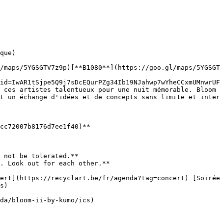
/maps/5YGSGTV7z9p)[**B1080**](https://goo.gl/maps/5YGSGT
 ces artistes talentueux pour une nuit mémorable. Bloom 
t un échange d'idées et de concepts sans limite et inter
 not be tolerated.** 

. Look out for each other.**

s) 
