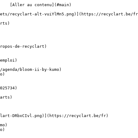
    [Aller au contenu](#main) 

ropos-de-recyclart)

emploi)

o)

o)
