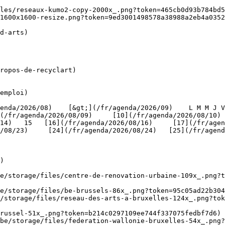
1600x1600-resize.png?token=9ed3001498578a38988a2eb4a0352
ropos-de-recyclart)

emploi)

(/fr/agenda/2026/08/09)     [10](/fr/agenda/2026/08/10)
4)   15   [16](/fr/agenda/2026/08/16)     [17](/fr/agenda
/08/23)     [24](/fr/agenda/2026/08/24)   [25](/fr/agend
)

be/storage/files/centre-de-renovation-urbaine-109x_.png?t
e/storage/files/be-brussels-86x_.png?token=95c05ad22b304
/storage/files/reseau-des-arts-a-bruxelles-124x_.png?tok
russel-51x_.png?token=b214c0297109ee744f337075fedbf7d6) 
be/storage/files/federation-wallonie-bruxelles-54x_.png?