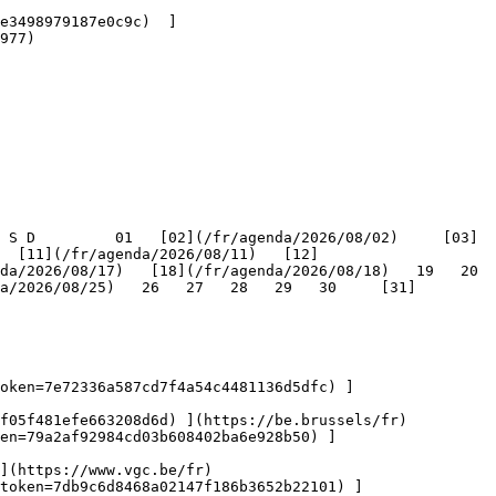
977) 

   [11](/fr/agenda/2026/08/11)   [12]
/2026/08/17)   [18](/fr/agenda/2026/08/18)   19   20   
a/2026/08/25)   26   27   28   29   30     [31]
oken=7e72336a587cd7f4a54c4481136d5dfc) ]
f05f481efe663208d6d) ](https://be.brussels/fr)

en=79a2af92984cd03b608402ba6e928b50) ]
](https://www.vgc.be/fr)

token=7db9c6d8468a02147f186b3652b22101) ]