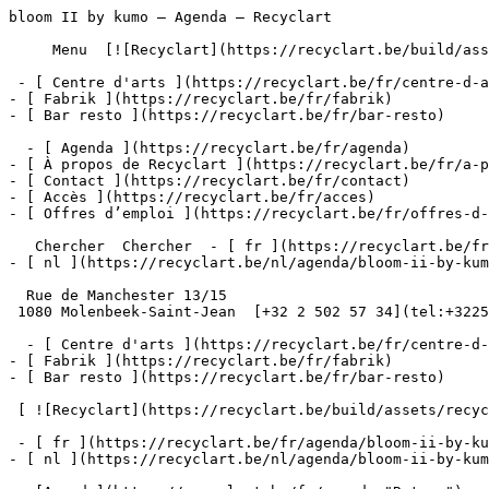
bloom II by kumo – Agenda – Recyclart                  
     Menu  [![Recyclart](https://recyclart.be/build/assets/recyclart-alt-vuiYlMn5.png)](https://recyclart.be/fr) 

 - [ Centre d'arts ](https://recyclart.be/fr/centre-d-arts)

- [ Fabrik ](https://recyclart.be/fr/fabrik)

- [ Bar resto ](https://recyclart.be/fr/bar-resto)

  - [ Agenda ](https://recyclart.be/fr/agenda)

- [ À propos de Recyclart ](https://recyclart.be/fr/a-p
- [ Contact ](https://recyclart.be/fr/contact)

- [ Accès ](https://recyclart.be/fr/acces)

- [ Offres d’emploi ](https://recyclart.be/fr/offres-d-
   Chercher  Chercher  - [ fr ](https://recyclart.be/fr/agenda/bloom-ii-by-kumo)

- [ nl ](https://recyclart.be/nl/agenda/bloom-ii-by-kum
  Rue de Manchester 13/15

 1080 Molenbeek-Saint-Jean  [+32 2 502 57 34](tel:+3225025734)

  - [ Centre d'arts ](https://recyclart.be/fr/centre-d-arts)

- [ Fabrik ](https://recyclart.be/fr/fabrik)

- [ Bar resto ](https://recyclart.be/fr/bar-resto)

 [ ![Recyclart](https://recyclart.be/build/assets/recyclart-DRbxCIvl.png)](https://recyclart.be/fr) 

 - [ fr ](https://recyclart.be/fr/agenda/bloom-ii-by-kumo)

- [ nl ](https://recyclart.be/nl/agenda/bloom-ii-by-kum