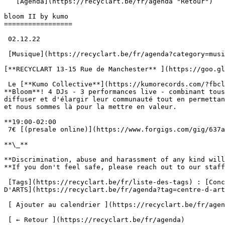
   [Agenda](https://recyclart.be/fr/agenda "Retour")    

bloom II by kumo 

=================

 02.12.22 

 [Musique](https://recyclart.be/fr/agenda?category=musique) 

[**RECYCLART 13-15 Rue de Manchester** ](https://goo.gl
 Le [**Kumo Collective**](https://kumorecords.com/?fbclid=IwAR1tSjpe5Q9j7sDcEQurPZg34Ib19NJahwp7wYheCCxmUMnwrUFGrzfXFEE) est de retour pour la deuxième édition de 
**Bloom**! 4 DJs - 3 performances live - combinant tous
diffuser et d'élargir leur communauté tout en permettan
et nous sommes là pour la mettre en valeur.

**19:00-02:00

 7€ [(presale online)](https://www.forgigs.com/gig/637acc72007b8176d7ee1f40)**

**\_**

**Discrimination, abuse and harassment of any kind will
**If you don't feel safe, please reach out to our staff
 [Tags](https://recyclart.be/fr/liste-des-tags) : [Concert](https://recyclart.be/fr/agenda?tag=concert) [Soirée](https://recyclart.be/fr/agenda?tag=soiree) [CENTRE 
D'ARTS](https://recyclart.be/fr/agenda?tag=centre-d-art
 [ Ajouter au calendrier ](https://recyclart.be/fr/agenda/bloom-ii-by-kumo/ics)

 [ ← Retour ](https://recyclart.be/fr/agenda) 
