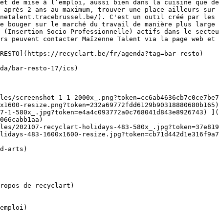
et de mise à l’emploi, aussi bien dans la cuisine que de
 après 2 ans au maximum, trouver une place ailleurs sur 
netalent.tracebrussel.be/). C'est un outil créé par les 
e bouger sur le marché du travail de manière plus large 
 (Insertion Socio-Professionnelle) actifs dans le secteu
rs peuvent contacter Maïzenne Talent via la page web et 
x1600-resize.png?token=232a69772fdd6129b90318880680b165)
7-1-580x_.jpg?token=e4a4c093772a0c768041d843e8926743) ]
066cabb1aa)

les/202107-recyclart-holidays-483-580x_.jpg?token=37e819
lidays-483-1600x1600-resize.jpg?token=cb71d442d1e316f9a7
ropos-de-recyclart)

emploi)
