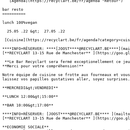
   [Agenda](https://recyclart.be/fr/agenda "Retour")    

bar resto 

==========

lunch 100%vegan

  25.05 .22 &gt;  27.05 .22  

 [Cuisine](https://recyclart.be/fr/agenda?category=cuisine) 

****INFO+RÉSERVER: ****[JOOST****@RECYCLART.BE****](mai
[**RECYCLART 13-15 Rue de Manchester** ](https://goo.gl
 **Le Bar Recyclart sera fermé exceptionellement ce jeudi 26 mai.**

**Merci pour votre compréhension!**

Notre équipe de cuisine se frotte aux fourneaux et vous
laissez vos papilles gustatives aller, soyez surprises.
**MERCREDI&gt;VENDREDI**

**LUNCH 12:00&gt;15:00**

**BAR 10:00&gt;17:00**

****INFO+RÉSERVER: [JOOST****@RECYCLART.BE**** ](mailto
[**RECYCLART 13-15 Rue de Manchester** ](https://goo.gl
**ECONOMIE SOCIALE**
