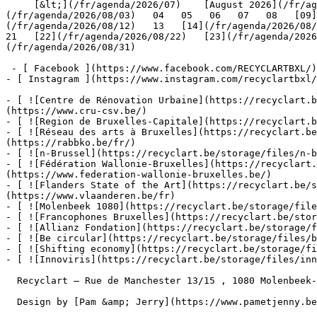
     [&lt;](/fr/agenda/2026/07)    [August 2026](/fr/agenda/2026/08)    [&gt;](/fr/agenda/2026/09)    L M M J V S D         01   [02](/fr/agenda/2026/08/02)     [03]
(/fr/agenda/2026/08/03)   04   05   06   07   08   [09]
(/fr/agenda/2026/08/12)   13   [14](/fr/agenda/2026/08/1
21   [22](/fr/agenda/2026/08/22)   [23](/fr/agenda/2026
(/fr/agenda/2026/08/31)         

 - [ Facebook ](https://www.facebook.com/RECYCLARTBXL/)

- [ Instagram ](https://www.instagram.com/recyclartbxl/
- [ ![Centre de Rénovation Urbaine](https://recyclart.
(https://www.cru-csv.be/)

- [ ![Region de Bruxelles-Capitale](https://recyclart.b
- [ ![Réseau des arts à Bruxelles](https://recyclart.be
(https://rabbko.be/fr/)

- [ ![n-Brussel](https://recyclart.be/storage/files/n-b
- [ ![Fédération Wallonie-Bruxelles](https://recyclart.
(https://www.federation-wallonie-bruxelles.be/)

- [ ![Flanders State of the Art](https://recyclart.be/s
(https://www.vlaanderen.be/fr)

- [ ![Molenbeek 1080](https://recyclart.be/storage/file
- [ ![Francophones Bruxelles](https://recyclart.be/stor
- [ ![Allianz Fondation](https://recyclart.be/storage/f
- [ ![Be circular](https://recyclart.be/storage/files/b
- [ ![Shifting economy](https://recyclart.be/storage/fi
- [ ![Innoviris](https://recyclart.be/storage/files/inn
  Recyclart – Rue de Manchester 13/15 , 1080 Molenbeek-Saint-Jean  [+32 2 502 57 34]()  

  Design by [Pam &amp; Jerry](https://www.pametjenny.be/)   Website by [Typi Design](https://typi.be/)  
