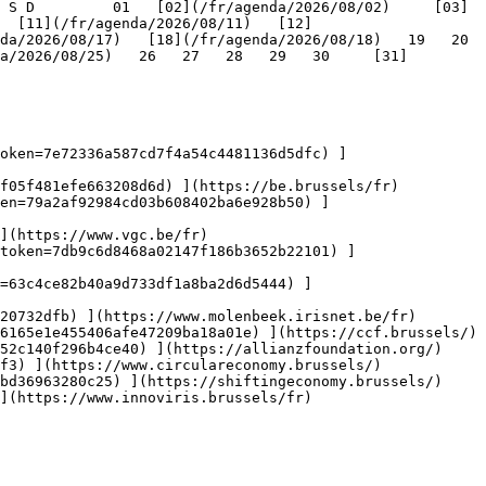
   [11](/fr/agenda/2026/08/11)   [12]
/2026/08/17)   [18](/fr/agenda/2026/08/18)   19   20   
a/2026/08/25)   26   27   28   29   30     [31]
oken=7e72336a587cd7f4a54c4481136d5dfc) ]
f05f481efe663208d6d) ](https://be.brussels/fr)

en=79a2af92984cd03b608402ba6e928b50) ]
](https://www.vgc.be/fr)

token=7db9c6d8468a02147f186b3652b22101) ]
n=63c4ce82b40a9d733df1a8ba2d6d5444) ]
20732dfb) ](https://www.molenbeek.irisnet.be/fr)

6165e1e455406afe47209ba18a01e) ](https://ccf.brussels/)

52c140f296b4ce40) ](https://allianzfoundation.org/)

f3) ](https://www.circulareconomy.brussels/)

bd36963280c25) ](https://shiftingeconomy.brussels/)

](https://www.innoviris.brussels/fr)
