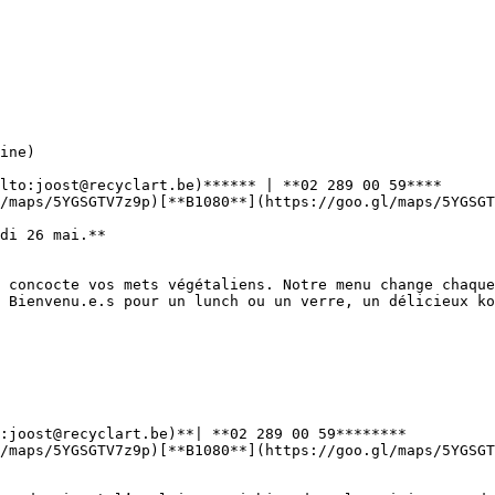
lto:joost@recyclart.be)****** | **02 289 00 59****

/maps/5YGSGTV7z9p)[**B1080**](https://goo.gl/maps/5YGSGT
 concocte vos mets végétaliens. Notre menu change chaque
 Bienvenu.e.s pour un lunch ou un verre, un délicieux ko
:joost@recyclart.be)**| **02 289 00 59********

/maps/5YGSGTV7z9p)[**B1080**](https://goo.gl/maps/5YGSGT