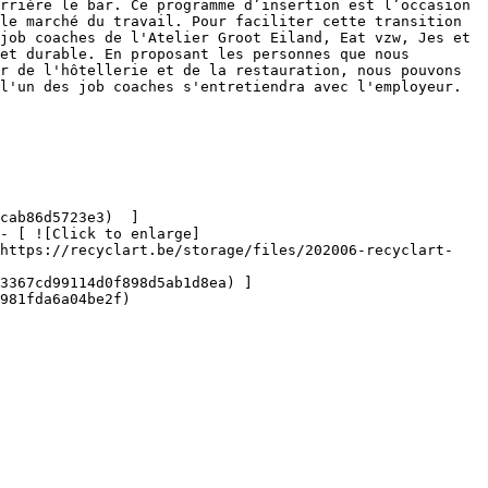
rrière le bar. Ce programme d’insertion est l’occasion 
le marché du travail. Pour faciliter cette transition 
job coaches de l'Atelier Groot Eiland, Eat vzw, Jes et 
et durable. En proposant les personnes que nous 
r de l'hôtellerie et de la restauration, nous pouvons 
l'un des job coaches s'entretiendra avec l'employeur.

- [ ![Click to enlarge]
(https://recyclart.be/storage/files/202006-recyclart-
3367cd99114d0f898d5ab1d8ea) ]
981fda6a04be2f)
