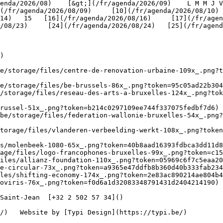
(/fr/agenda/2026/08/09)     [10](/fr/agenda/2026/08/10)
4)   15   [16](/fr/agenda/2026/08/16)     [17](/fr/agenda
/08/23)     [24](/fr/agenda/2026/08/24)   [25](/fr/agend
)

be/storage/files/centre-de-renovation-urbaine-109x_.png?t
e/storage/files/be-brussels-86x_.png?token=95c05ad22b304
/storage/files/reseau-des-arts-a-bruxelles-124x_.png?tok
russel-51x_.png?token=b214c0297109ee744f337075fedbf7d6) 
be/storage/files/federation-wallonie-bruxelles-54x_.png?
torage/files/vlanderen-verbeelding-werkt-108x_.png?toke
s/molenbeek-1080-65x_.png?token=40b8aad16393fdbca3dd11d8
age/files/logo-francophones-bruxelles-99x_.png?token=c15
iles/allianz-foundation-110x_.png?token=05969c6f7c5eaa20
e-circular-73x_.png?token=a9365e47ddfb8b360d40b333fab234
les/shifting-economy-174x_.png?token=2e83ac890214ae804b4
oviris-76x_.png?token=f0d6a1d32083348791431d2404214190) 