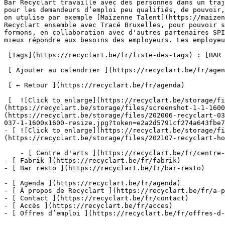
Bar Recyclart travaille avec des personnes dans un traj
pour les demandeurs d’emploi peu qualifiés, de pouvoir,
on utulise par exemple [Maïzenne Talent](https://maizen
Recyclart ensemble avec Tracé Bruxelles, pour pouvoir s
formons, en collaboration avec d'autres partenaires SPI
mieux répondre aux besoins des employeurs. Les employeu
 [Tags](https://recyclart.be/fr/liste-des-tags) : [BAR RESTO](https://recyclart.be/fr/agenda?tag=bar-resto) 

 [ Ajouter au calendrier ](https://recyclart.be/fr/agenda/bar-resto-17/ics)

 [ ← Retour ](https://recyclart.be/fr/agenda) 

 [  ![Click to enlarge](https://recyclart.be/storage/files/screenshot-1-1-2000x_.png?token=cc6ab4636cb7c0ce7be7cab86d5723e3)  ]
(https://recyclart.be/storage/files/screenshot-1-1-1600
(https://recyclart.be/storage/files/202006-recyclart-03
037-1-1600x1600-resize.jpg?token=e2a2d5791cf274a643fbe7
- [ ![Click to enlarge](https://recyclart.be/storage/fi
(https://recyclart.be/storage/files/202107-recyclart-ho
    - [ Centre d'arts ](https://recyclart.be/fr/centre-d-arts)

- [ Fabrik ](https://recyclart.be/fr/fabrik)

- [ Bar resto ](https://recyclart.be/fr/bar-resto)

- [ Agenda ](https://recyclart.be/fr/agenda)

- [ À propos de Recyclart ](https://recyclart.be/fr/a-p
- [ Contact ](https://recyclart.be/fr/contact)

- [ Accès ](https://recyclart.be/fr/acces)

- [ Offres d’emploi ](https://recyclart.be/fr/offres-d-