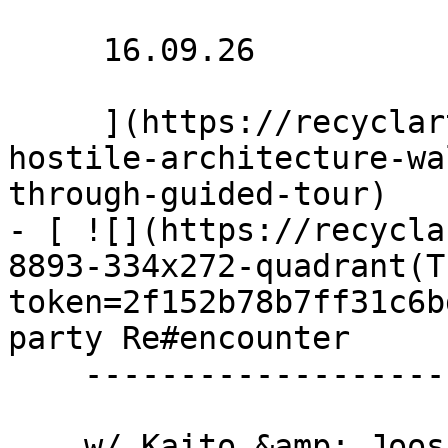
     16.09.26 

     ](https://recyclart.be/fr/agenda/stadpluraal-
hostile-architecture-wa
through-guided-tour)

- [ ![](https://recycla
8893-334x272-quadrant(T
token=2f152b78b7ff31c6b
party Re#encounter 

    ---------------------------

    w/ Kaito &amp; Joos + Black Koyo + Jawad
