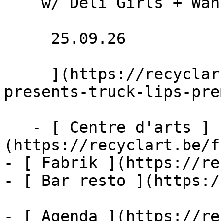
    w/ Deli Girls + Wanton Witch + Djabaldjass

     25.09.26 

     ](https://recyclart.be/fr/agenda/exheat-
presents-truck-lips-pre
   - [ Centre d'arts ]
(https://recyclart.be/f
- [ Fabrik ](https://re
- [ Bar resto ](https:/
- [ Agenda ](https://re