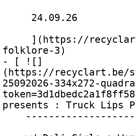
     24.09.26 

     ](https://recyclart.be/fr/agenda/haunted-
folklore-3)

- [ ![]
(https://recyclart.be/s
25092026-334x272-quadra
token=3d1dbedc2a1f8ff58
presents : Truck Lips P
    --------------------------------------
