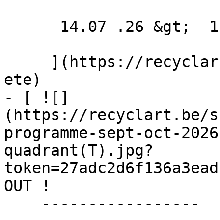
      14.07 .26 &gt;  10.09 .26  

     ](https://recyclart.be/fr/agenda/fermeture-d-
ete)

- [ ![]
(https://recyclart.be/s
programme-sept-oct-2026
quadrant(T).jpg?
token=27adc2d6f136a3ead
OUT ! 

    -----------------
