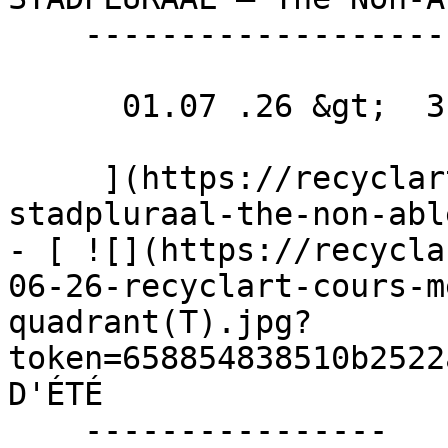
    --------------------------------------------

      01.07 .26 &gt;  31.12 .26  

     ](https://recyclart.be/fr/agenda/reports-
stadpluraal-the-non-abl
- [ ![](https://recycla
06-26-recyclart-cours-m
quadrant(T).jpg?
token=658854838510b2522
D'ÉTÉ 

    ----------------
