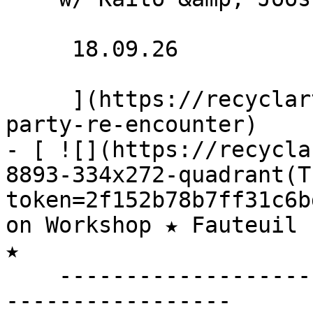
     18.09.26 

     ](https://recyclart.be/fr/agenda/release-
party-re-encounter)

- [ ![](https://recycla
8893-334x272-quadrant(T
token=2f152b78b7ff31c6b
on Workshop ★ Fauteuil 
★ 

    ----------------------------------------------
-----------------
