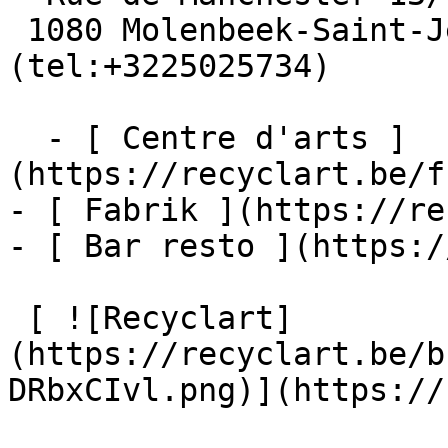
 1080 Molenbeek-Saint-Jean  [+32 2 502 57 34]
(tel:+3225025734)

  - [ Centre d'arts ]
(https://recyclart.be/f
- [ Fabrik ](https://re
- [ Bar resto ](https:/
 [ ![Recyclart]
(https://recyclart.be/b
DRbxCIvl.png)](https://