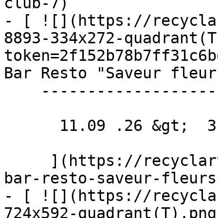
club-7)

- [ ![](https://recycla
8893-334x272-quadrant(T
token=2f152b78b7ff31c6b
Bar Resto "Saveur fleur
    ---------------------------------------------

      11.09 .26 &gt;  31.10 .26  

     ](https://recyclart.be/fr/agenda/exposition-
bar-resto-saveur-fleurs
- [ ![](https://recycla
724x592-quadrant(T).png