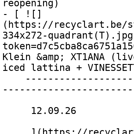
reopening)

- [ ![]
(https://recyclart.be/s
334x272-quadrant(T).jpg
token=d7c5cba8ca6751a15
Klein &amp; XT1ANA (liv
iced lattina + VINESSETT
    ----------------------------------------------
-----------------------
     12.09.26 

     ](https://recyclart.be/fr/agenda/zazaclub-w-