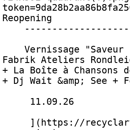
token=9da28b2aa86b8fa25
Reopening 

    --------------------

    Vernissage "Saveur fleurs coupées" + Visite 
Fabrik Ateliers Rondlei
+ La Boîte à Chansons d
+ Dj Wait &amp; See + F
     11.09.26 

     ](https://recyclart.be/fr/agenda/recyclart-