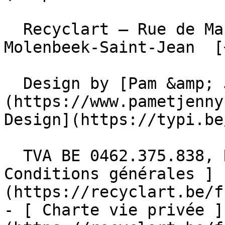
  Recyclart – Rue de Manchester 13/15 , 1080 
Molenbeek-Saint-Jean  [
  Design by [Pam &amp; Jerry]
(https://www.pametjenny
Design](https://typi.be/
  TVA BE 0462.375.838, RPM Bruxelles  - [ 
Conditions générales ]
(https://recyclart.be/f
- [ Charte vie privée ]