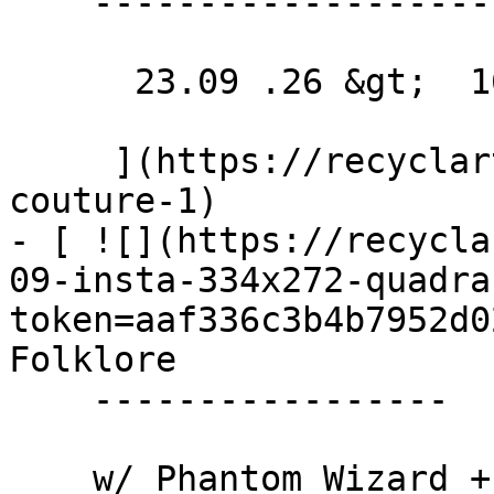
    -------------------

      23.09 .26 &gt;  16.12 .26  

     ](https://recyclart.be/fr/agenda/permanence-
couture-1)

- [ ![](https://recycla
09-insta-334x272-quadra
token=aaf336c3b4b7952d0
Folklore 

    -----------------

    w/ Phantom Wizard + Ghazal Faghihi
