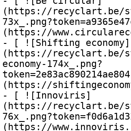
- [ ![Be circular]
(https://recyclart.be/s
73x_.png?token=a9365e47
(https://www.circularec
- [ ![Shifting economy]
(https://recyclart.be/s
economy-174x_.png?
token=2e83ac890214ae804
(https://shiftingeconom
- [ ![Innoviris]
(https://recyclart.be/s
76x_.png?token=f0d6a1d3
(https://www.innoviris.