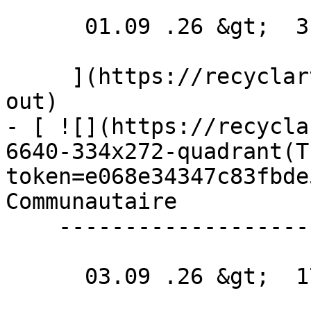
      01.09 .26 &gt;  31.10 .26  

     ](https://recyclart.be/fr/agenda/new-agenda-
out)

- [ ![](https://recycla
6640-334x272-quadrant(T
token=e068e34347c83fbde
Communautaire 

    -------------------

      03.09 .26 &gt;  17.12 .26  
