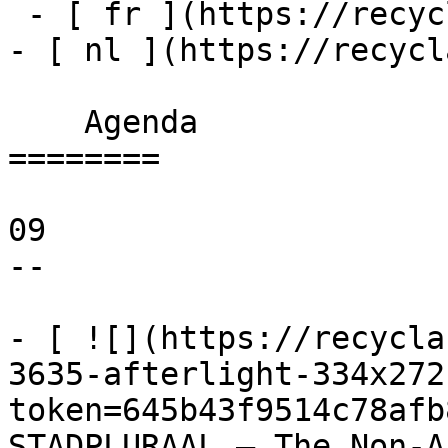
 - [ fr ](https://recyclart.be/fr/agenda)

- [ nl ](https://recycl
    Agenda 

========

09

--

- [ ![](https://recycla
3635-afterlight-334x272
token=645b43f9514c78afb
STADPLURAAL – The Non-A