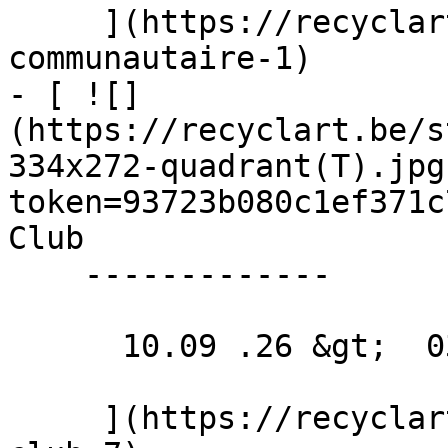
     ](https://recyclart.be/fr/agenda/yoga-
communautaire-1)

- [ ![]
(https://recyclart.be/s
334x272-quadrant(T).jpg
token=93723b080c1ef371c
Club 

    -------------

      10.09 .26 &gt;  03.12 .26  

     ](https://recyclart.be/fr/agenda/couture-