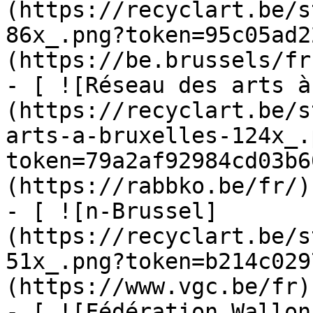
(https://recyclart.be/s
86x_.png?token=95c05ad2
(https://be.brussels/fr)
- [ ![Réseau des arts à
(https://recyclart.be/s
arts-a-bruxelles-124x_.
token=79a2af92984cd03b6
(https://rabbko.be/fr/)

- [ ![n-Brussel]
(https://recyclart.be/s
51x_.png?token=b214c029
(https://www.vgc.be/fr)

- [ ![Fédération Wallon