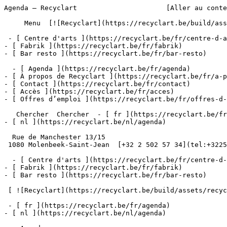
Agenda – Recyclart                      [Aller au conte
     Menu  [![Recyclart](https://recyclart.be/build/assets/recyclart-alt-vuiYlMn5.png)](https://recyclart.be/fr) 

 - [ Centre d'arts ](https://recyclart.be/fr/centre-d-arts)

- [ Fabrik ](https://recyclart.be/fr/fabrik)

- [ Bar resto ](https://recyclart.be/fr/bar-resto)

  - [ Agenda ](https://recyclart.be/fr/agenda)

- [ À propos de Recyclart ](https://recyclart.be/fr/a-p
- [ Contact ](https://recyclart.be/fr/contact)

- [ Accès ](https://recyclart.be/fr/acces)

- [ Offres d’emploi ](https://recyclart.be/fr/offres-d-
   Chercher  Chercher  - [ fr ](https://recyclart.be/fr/agenda)

- [ nl ](https://recyclart.be/nl/agenda)

  Rue de Manchester 13/15

 1080 Molenbeek-Saint-Jean  [+32 2 502 57 34](tel:+3225025734)

  - [ Centre d'arts ](https://recyclart.be/fr/centre-d-arts)

- [ Fabrik ](https://recyclart.be/fr/fabrik)

- [ Bar resto ](https://recyclart.be/fr/bar-resto)

 [ ![Recyclart](https://recyclart.be/build/assets/recyclart-DRbxCIvl.png)](https://recyclart.be/fr) 

 - [ fr ](https://recyclart.be/fr/agenda)

- [ nl ](https://recyclart.be/nl/agenda)
