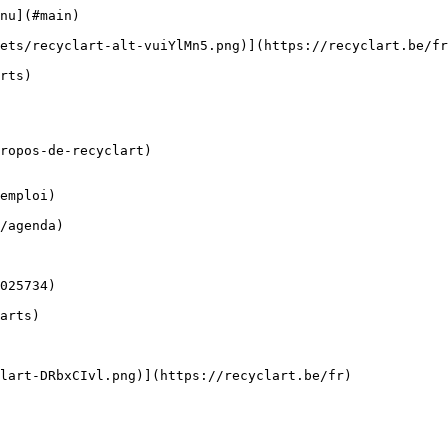
nu](#main) 

ropos-de-recyclart)

emploi)
