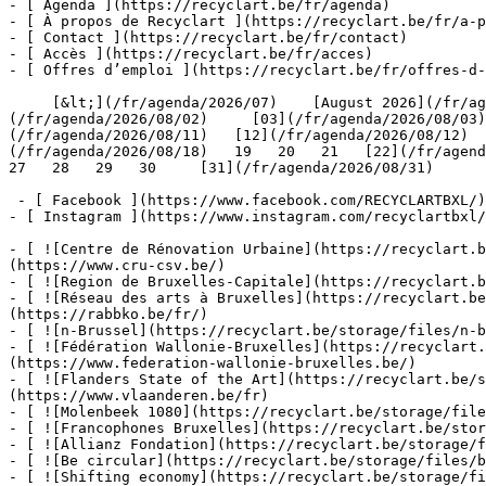
- [ Agenda ](https://recyclart.be/fr/agenda)

- [ À propos de Recyclart ](https://recyclart.be/fr/a-p
- [ Contact ](https://recyclart.be/fr/contact)

- [ Accès ](https://recyclart.be/fr/acces)

- [ Offres d’emploi ](https://recyclart.be/fr/offres-d-
     [&lt;](/fr/agenda/2026/07)    [August 2026](/fr/agenda/2026/08)    [&gt;](/fr/agenda/2026/09)    L M M J V S D         [01](/fr/agenda/2026/08/01)   [02]
(/fr/agenda/2026/08/02)     [03](/fr/agenda/2026/08/03)
(/fr/agenda/2026/08/11)   [12](/fr/agenda/2026/08/12)  
(/fr/agenda/2026/08/18)   19   20   21   [22](/fr/agenda
27   28   29   30     [31](/fr/agenda/2026/08/31)      
 - [ Facebook ](https://www.facebook.com/RECYCLARTBXL/)

- [ Instagram ](https://www.instagram.com/recyclartbxl/
- [ ![Centre de Rénovation Urbaine](https://recyclart.
(https://www.cru-csv.be/)

- [ ![Region de Bruxelles-Capitale](https://recyclart.b
- [ ![Réseau des arts à Bruxelles](https://recyclart.be
(https://rabbko.be/fr/)

- [ ![n-Brussel](https://recyclart.be/storage/files/n-b
- [ ![Fédération Wallonie-Bruxelles](https://recyclart.
(https://www.federation-wallonie-bruxelles.be/)

- [ ![Flanders State of the Art](https://recyclart.be/s
(https://www.vlaanderen.be/fr)

- [ ![Molenbeek 1080](https://recyclart.be/storage/file
- [ ![Francophones Bruxelles](https://recyclart.be/stor
- [ ![Allianz Fondation](https://recyclart.be/storage/f
- [ ![Be circular](https://recyclart.be/storage/files/b
- [ ![Shifting economy](https://recyclart.be/storage/fi