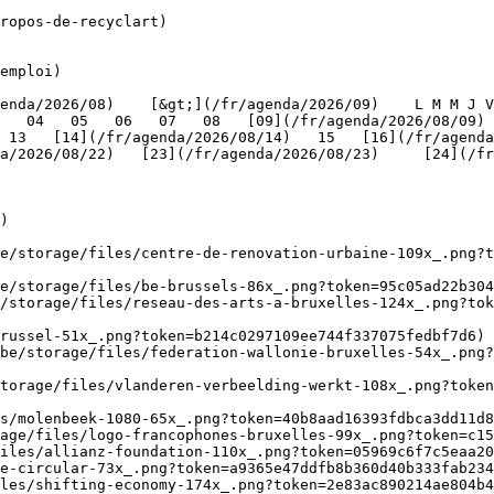
ropos-de-recyclart)

emploi)

   04   05   06   07   08   [09](/fr/agenda/2026/08/09) 
 13   [14](/fr/agenda/2026/08/14)   15   [16](/fr/agenda
/2026/08/22)   [23](/fr/agenda/2026/08/23)     [24](/fr/a
   

)

be/storage/files/centre-de-renovation-urbaine-109x_.png?t
e/storage/files/be-brussels-86x_.png?token=95c05ad22b304
/storage/files/reseau-des-arts-a-bruxelles-124x_.png?tok
russel-51x_.png?token=b214c0297109ee744f337075fedbf7d6) 
be/storage/files/federation-wallonie-bruxelles-54x_.png?
torage/files/vlanderen-verbeelding-werkt-108x_.png?toke
s/molenbeek-1080-65x_.png?token=40b8aad16393fdbca3dd11d8
age/files/logo-francophones-bruxelles-99x_.png?token=c15
iles/allianz-foundation-110x_.png?token=05969c6f7c5eaa20
e-circular-73x_.png?token=a9365e47ddfb8b360d40b333fab234
les/shifting-economy-174x_.png?token=2e83ac890214ae804b4