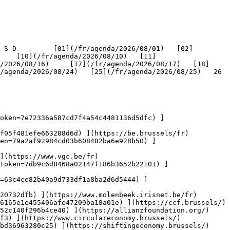
    [10](/fr/agenda/2026/08/10)   [11]
/2026/08/16)     [17](/fr/agenda/2026/08/17)   [18]
genda/2026/08/24)   [25](/fr/agenda/2026/08/25)   26   
oken=7e72336a587cd7f4a54c4481136d5dfc) ]
f05f481efe663208d6d) ](https://be.brussels/fr)

en=79a2af92984cd03b608402ba6e928b50) ]
](https://www.vgc.be/fr)

token=7db9c6d8468a02147f186b3652b22101) ]
n=63c4ce82b40a9d733df1a8ba2d6d5444) ]
20732dfb) ](https://www.molenbeek.irisnet.be/fr)

6165e1e455406afe47209ba18a01e) ](https://ccf.brussels/)

52c140f296b4ce40) ](https://allianzfoundation.org/)

f3) ](https://www.circulareconomy.brussels/)

bd36963280c25) ](https://shiftingeconomy.brussels/)
