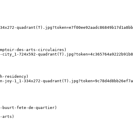
34x272-quadrant(T).jpg?token=e7f00ee92aadc86849b17d1a8bb
-city_1-724x592-quadrant(T).jpg?token=4c365764a9222b91b8
n-joy-1_1-334x272-quadrant(T).jpg?token=9c78d4d8bb26ef7a