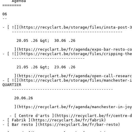
    Agenda 

========

06

--

- [ ![](https://recyclart.be/storage/files/insta-post-3
    -----------------------------------------------

      20.05 .26 &gt;  30.06 .26  

     ](https://recyclart.be/fr/agenda/expo-bar-resto-comptoir-des-arts-circulaires)

- [ ![](https://recyclart.be/storage/files/cripping-the
    -------------------------------

      21.05 .26 &gt;  23.06 .26  

     ](https://recyclart.be/fr/agenda/open-call-research-residency)

- [ ![](https://recyclart.be/storage/files/manchester-i
QUARTIER 

    -------------------------------------------

     20.06.26 

     ](https://recyclart.be/fr/agenda/manchester-in-joy-buurt-fete-de-quartier)

   - [ Centre d'arts ](https://recyclart.be/fr/centre-d-arts)

- [ Fabrik ](https://recyclart.be/fr/fabrik)

- [ Bar resto ](https://recyclart.be/fr/bar-resto)
