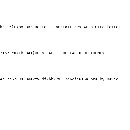
ba7f6)Expo Bar Resto | Comptoir des Arts Circulaires 

21576c071b6841)OPEN CALL | RESEARCH RESIDENCY 

en=7b67034509a2f90df2bb729512d6cf46)Saunra by David 