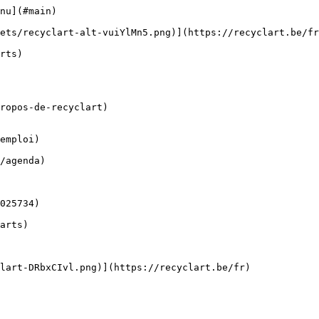
nu](#main) 

ropos-de-recyclart)

emploi)
