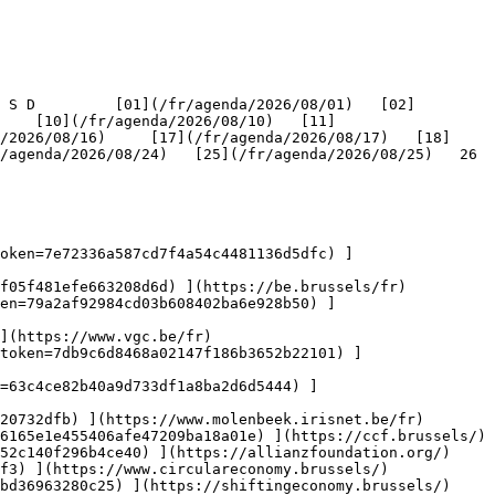
    [10](/fr/agenda/2026/08/10)   [11]
/2026/08/16)     [17](/fr/agenda/2026/08/17)   [18]
genda/2026/08/24)   [25](/fr/agenda/2026/08/25)   26   
oken=7e72336a587cd7f4a54c4481136d5dfc) ]
f05f481efe663208d6d) ](https://be.brussels/fr)

en=79a2af92984cd03b608402ba6e928b50) ]
](https://www.vgc.be/fr)

token=7db9c6d8468a02147f186b3652b22101) ]
n=63c4ce82b40a9d733df1a8ba2d6d5444) ]
20732dfb) ](https://www.molenbeek.irisnet.be/fr)

6165e1e455406afe47209ba18a01e) ](https://ccf.brussels/)

52c140f296b4ce40) ](https://allianzfoundation.org/)

f3) ](https://www.circulareconomy.brussels/)

bd36963280c25) ](https://shiftingeconomy.brussels/)
