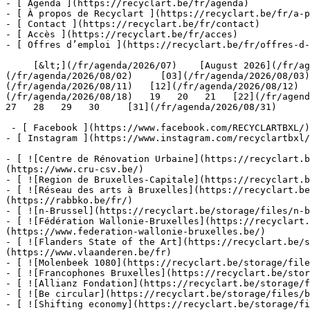
- [ Agenda ](https://recyclart.be/fr/agenda)

- [ À propos de Recyclart ](https://recyclart.be/fr/a-p
- [ Contact ](https://recyclart.be/fr/contact)

- [ Accès ](https://recyclart.be/fr/acces)

- [ Offres d’emploi ](https://recyclart.be/fr/offres-d-
     [&lt;](/fr/agenda/2026/07)    [August 2026](/fr/agenda/2026/08)    [&gt;](/fr/agenda/2026/09)    L M M J V S D         [01](/fr/agenda/2026/08/01)   [02]
(/fr/agenda/2026/08/02)     [03](/fr/agenda/2026/08/03)
(/fr/agenda/2026/08/11)   [12](/fr/agenda/2026/08/12)  
(/fr/agenda/2026/08/18)   19   20   21   [22](/fr/agenda
27   28   29   30     [31](/fr/agenda/2026/08/31)      
 - [ Facebook ](https://www.facebook.com/RECYCLARTBXL/)

- [ Instagram ](https://www.instagram.com/recyclartbxl/
- [ ![Centre de Rénovation Urbaine](https://recyclart.
(https://www.cru-csv.be/)

- [ ![Region de Bruxelles-Capitale](https://recyclart.b
- [ ![Réseau des arts à Bruxelles](https://recyclart.be
(https://rabbko.be/fr/)

- [ ![n-Brussel](https://recyclart.be/storage/files/n-b
- [ ![Fédération Wallonie-Bruxelles](https://recyclart.
(https://www.federation-wallonie-bruxelles.be/)

- [ ![Flanders State of the Art](https://recyclart.be/s
(https://www.vlaanderen.be/fr)

- [ ![Molenbeek 1080](https://recyclart.be/storage/file
- [ ![Francophones Bruxelles](https://recyclart.be/stor
- [ ![Allianz Fondation](https://recyclart.be/storage/f
- [ ![Be circular](https://recyclart.be/storage/files/b
- [ ![Shifting economy](https://recyclart.be/storage/fi