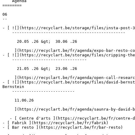
    Agenda 

========

06

--

- [ ![](https://recyclart.be/storage/files/insta-post-3
    -----------------------------------------------

      20.05 .26 &gt;  30.06 .26  

     ](https://recyclart.be/fr/agenda/expo-bar-resto-comptoir-des-arts-circulaires)

- [ ![](https://recyclart.be/storage/files/cripping-the
    -------------------------------

      21.05 .26 &gt;  23.06 .26  

     ](https://recyclart.be/fr/agenda/open-call-research-residency)

- [ ![](https://recyclart.be/storage/files/david-bernst
Bernstein 

    --------------------------

     11.06.26 

     ](https://recyclart.be/fr/agenda/saunra-by-david-bernstein-6)

   - [ Centre d'arts ](https://recyclart.be/fr/centre-d-arts)

- [ Fabrik ](https://recyclart.be/fr/fabrik)

- [ Bar resto ](https://recyclart.be/fr/bar-resto)
