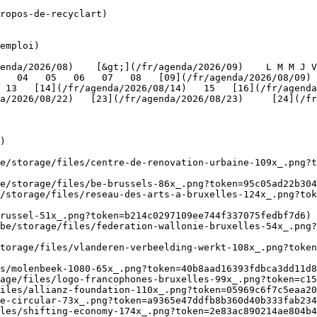
ropos-de-recyclart)

emploi)

   04   05   06   07   08   [09](/fr/agenda/2026/08/09) 
 13   [14](/fr/agenda/2026/08/14)   15   [16](/fr/agenda
/2026/08/22)   [23](/fr/agenda/2026/08/23)     [24](/fr/a
   

)

be/storage/files/centre-de-renovation-urbaine-109x_.png?t
e/storage/files/be-brussels-86x_.png?token=95c05ad22b304
/storage/files/reseau-des-arts-a-bruxelles-124x_.png?tok
russel-51x_.png?token=b214c0297109ee744f337075fedbf7d6) 
be/storage/files/federation-wallonie-bruxelles-54x_.png?
torage/files/vlanderen-verbeelding-werkt-108x_.png?toke
s/molenbeek-1080-65x_.png?token=40b8aad16393fdbca3dd11d8
age/files/logo-francophones-bruxelles-99x_.png?token=c15
iles/allianz-foundation-110x_.png?token=05969c6f7c5eaa20
e-circular-73x_.png?token=a9365e47ddfb8b360d40b333fab234
les/shifting-economy-174x_.png?token=2e83ac890214ae804b4