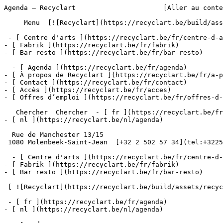
Agenda – Recyclart                      [Aller au conte
     Menu  [![Recyclart](https://recyclart.be/build/assets/recyclart-alt-vuiYlMn5.png)](https://recyclart.be/fr) 

 - [ Centre d'arts ](https://recyclart.be/fr/centre-d-arts)

- [ Fabrik ](https://recyclart.be/fr/fabrik)

- [ Bar resto ](https://recyclart.be/fr/bar-resto)

  - [ Agenda ](https://recyclart.be/fr/agenda)

- [ À propos de Recyclart ](https://recyclart.be/fr/a-p
- [ Contact ](https://recyclart.be/fr/contact)

- [ Accès ](https://recyclart.be/fr/acces)

- [ Offres d’emploi ](https://recyclart.be/fr/offres-d-
   Chercher  Chercher  - [ fr ](https://recyclart.be/fr/agenda)

- [ nl ](https://recyclart.be/nl/agenda)

  Rue de Manchester 13/15

 1080 Molenbeek-Saint-Jean  [+32 2 502 57 34](tel:+3225025734)

  - [ Centre d'arts ](https://recyclart.be/fr/centre-d-arts)

- [ Fabrik ](https://recyclart.be/fr/fabrik)

- [ Bar resto ](https://recyclart.be/fr/bar-resto)

 [ ![Recyclart](https://recyclart.be/build/assets/recyclart-DRbxCIvl.png)](https://recyclart.be/fr) 

 - [ fr ](https://recyclart.be/fr/agenda)

- [ nl ](https://recyclart.be/nl/agenda)
