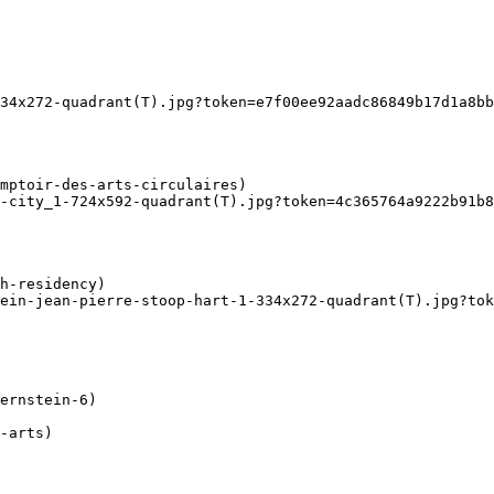
34x272-quadrant(T).jpg?token=e7f00ee92aadc86849b17d1a8bb
-city_1-724x592-quadrant(T).jpg?token=4c365764a9222b91b8
ein-jean-pierre-stoop-hart-1-334x272-quadrant(T).jpg?tok