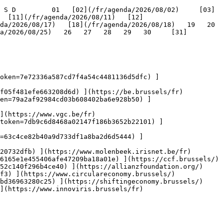
   [11](/fr/agenda/2026/08/11)   [12]
/2026/08/17)   [18](/fr/agenda/2026/08/18)   19   20   
a/2026/08/25)   26   27   28   29   30     [31]
oken=7e72336a587cd7f4a54c4481136d5dfc) ]
f05f481efe663208d6d) ](https://be.brussels/fr)

en=79a2af92984cd03b608402ba6e928b50) ]
](https://www.vgc.be/fr)

token=7db9c6d8468a02147f186b3652b22101) ]
n=63c4ce82b40a9d733df1a8ba2d6d5444) ]
20732dfb) ](https://www.molenbeek.irisnet.be/fr)

6165e1e455406afe47209ba18a01e) ](https://ccf.brussels/)

52c140f296b4ce40) ](https://allianzfoundation.org/)

f3) ](https://www.circulareconomy.brussels/)

bd36963280c25) ](https://shiftingeconomy.brussels/)

](https://www.innoviris.brussels/fr)
