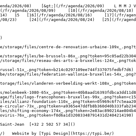
(/fr/agenda/2026/08/09)     [10](/fr/agenda/2026/08/10)
4)   15   [16](/fr/agenda/2026/08/16)     [17](/fr/agenda
/08/23)     [24](/fr/agenda/2026/08/24)   [25](/fr/agend
)

be/storage/files/centre-de-renovation-urbaine-109x_.png?t
e/storage/files/be-brussels-86x_.png?token=95c05ad22b304
/storage/files/reseau-des-arts-a-bruxelles-124x_.png?tok
russel-51x_.png?token=b214c0297109ee744f337075fedbf7d6) 
be/storage/files/federation-wallonie-bruxelles-54x_.png?
torage/files/vlanderen-verbeelding-werkt-108x_.png?toke
s/molenbeek-1080-65x_.png?token=40b8aad16393fdbca3dd11d8
age/files/logo-francophones-bruxelles-99x_.png?token=c15
iles/allianz-foundation-110x_.png?token=05969c6f7c5eaa20
e-circular-73x_.png?token=a9365e47ddfb8b360d40b333fab234
les/shifting-economy-174x_.png?token=2e83ac890214ae804b4
oviris-76x_.png?token=f0d6a1d32083348791431d2404214190) 