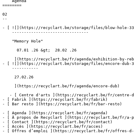
    Agenda 

========

02

--

- [ ![](https://recyclart.be/storage/files/blow-hole-33
    --------------------------------

    "Memory Hole"

      07.01 .26 &gt;  28.02 .26  

     ](https://recyclart.be/fr/agenda/exhibition-by-rebecca-ann-rosen)

- [ ![](https://recyclart.be/storage/files/encore-dub-3
    -----------

     27.02.26 

     ](https://recyclart.be/fr/agenda/encore-dub)

   - [ Centre d'arts ](https://recyclart.be/fr/centre-d-arts)

- [ Fabrik ](https://recyclart.be/fr/fabrik)

- [ Bar resto ](https://recyclart.be/fr/bar-resto)

- [ Agenda ](https://recyclart.be/fr/agenda)

- [ À propos de Recyclart ](https://recyclart.be/fr/a-p
- [ Contact ](https://recyclart.be/fr/contact)

- [ Accès ](https://recyclart.be/fr/acces)

- [ Offres d’emploi ](https://recyclart.be/fr/offres-d-