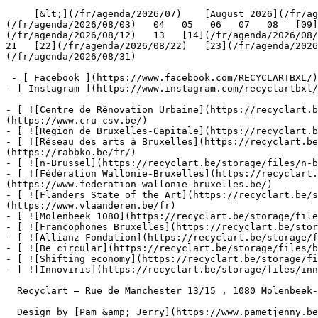
     [&lt;](/fr/agenda/2026/07)    [August 2026](/fr/agenda/2026/08)    [&gt;](/fr/agenda/2026/09)    L M M J V S D         01   [02](/fr/agenda/2026/08/02)     [03]
(/fr/agenda/2026/08/03)   04   05   06   07   08   [09]
(/fr/agenda/2026/08/12)   13   [14](/fr/agenda/2026/08/1
21   [22](/fr/agenda/2026/08/22)   [23](/fr/agenda/2026
(/fr/agenda/2026/08/31)         

 - [ Facebook ](https://www.facebook.com/RECYCLARTBXL/)

- [ Instagram ](https://www.instagram.com/recyclartbxl/
- [ ![Centre de Rénovation Urbaine](https://recyclart.
(https://www.cru-csv.be/)

- [ ![Region de Bruxelles-Capitale](https://recyclart.b
- [ ![Réseau des arts à Bruxelles](https://recyclart.be
(https://rabbko.be/fr/)

- [ ![n-Brussel](https://recyclart.be/storage/files/n-b
- [ ![Fédération Wallonie-Bruxelles](https://recyclart.
(https://www.federation-wallonie-bruxelles.be/)

- [ ![Flanders State of the Art](https://recyclart.be/s
(https://www.vlaanderen.be/fr)

- [ ![Molenbeek 1080](https://recyclart.be/storage/file
- [ ![Francophones Bruxelles](https://recyclart.be/stor
- [ ![Allianz Fondation](https://recyclart.be/storage/f
- [ ![Be circular](https://recyclart.be/storage/files/b
- [ ![Shifting economy](https://recyclart.be/storage/fi
- [ ![Innoviris](https://recyclart.be/storage/files/inn
  Recyclart – Rue de Manchester 13/15 , 1080 Molenbeek-Saint-Jean  [+32 2 502 57 34]()  

  Design by [Pam &amp; Jerry](https://www.pametjenny.be/)   Website by [Typi Design](https://typi.be/)  
