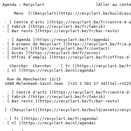
Agenda – Recyclart                      [Aller au conte
     Menu  [![Recyclart](https://recyclart.be/build/assets/recyclart-alt-vuiYlMn5.png)](https://recyclart.be/fr) 

 - [ Centre d'arts ](https://recyclart.be/fr/centre-d-arts)

- [ Fabrik ](https://recyclart.be/fr/fabrik)

- [ Bar resto ](https://recyclart.be/fr/bar-resto)

  - [ Agenda ](https://recyclart.be/fr/agenda)

- [ À propos de Recyclart ](https://recyclart.be/fr/a-p
- [ Contact ](https://recyclart.be/fr/contact)

- [ Accès ](https://recyclart.be/fr/acces)

- [ Offres d’emploi ](https://recyclart.be/fr/offres-d-
   Chercher  Chercher  - [ fr ](https://recyclart.be/fr/agenda)

- [ nl ](https://recyclart.be/nl/agenda)

  Rue de Manchester 13/15

 1080 Molenbeek-Saint-Jean  [+32 2 502 57 34](tel:+3225025734)

  - [ Centre d'arts ](https://recyclart.be/fr/centre-d-arts)

- [ Fabrik ](https://recyclart.be/fr/fabrik)

- [ Bar resto ](https://recyclart.be/fr/bar-resto)

 [ ![Recyclart](https://recyclart.be/build/assets/recyclart-DRbxCIvl.png)](https://recyclart.be/fr) 

 - [ fr ](https://recyclart.be/fr/agenda)

- [ nl ](https://recyclart.be/nl/agenda)
