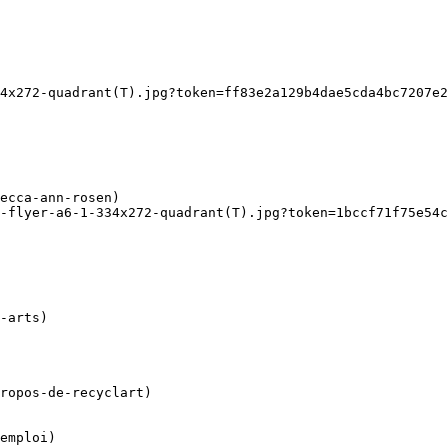
4x272-quadrant(T).jpg?token=ff83e2a129b4dae5cda4bc7207e2
-flyer-a6-1-334x272-quadrant(T).jpg?token=1bccf71f75e54c
ropos-de-recyclart)

emploi)
