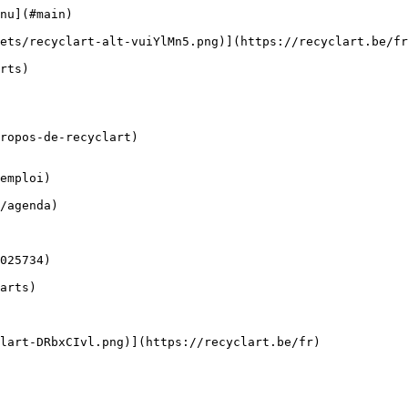
nu](#main) 

ropos-de-recyclart)

emploi)
