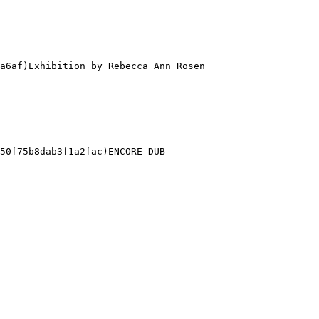
a6af)Exhibition by Rebecca Ann Rosen 

50f75b8dab3f1a2fac)ENCORE DUB 
